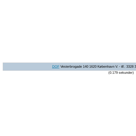
DOF
Vesterbrogade 140 1620 København V. - tlf.: 3328 
(0.179 sekunder)