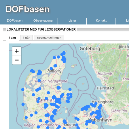
DOFbasen
Observationer
Lister
Kontakt
L
LOKALITETER MED FUGLEOBSERVATIONER
i dag
i går
spontantællinger
+
−