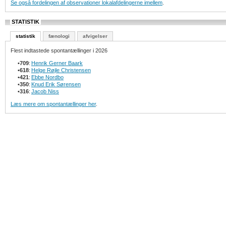
Se også fordelingen af observationer lokalafdelingerne imellem
.
STATISTIK
statistik
fænologi
afvigelser
Flest indtastede spontantællinger i 2026
•
709
:
Henrik Gerner Baark
•
618
:
Helge Røjle Christensen
•
421
:
Ebbe Nordbo
•
350
:
Knud Erik Sørensen
•
316
:
Jacob Niss
Læs mere om spontantællinger her
.