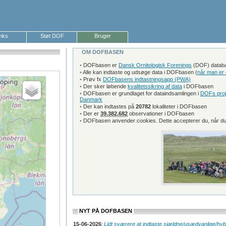
inks
Støt DOF
Bruger
OM DOFBASEN
•
DOFbasen er
Dansk Ornitologisk Forenings
(DOF) databas
•
Alle kan indtaste og udsøge data i DOFbasen (
når man er 
•
Prøv fx
DOFbasens indtastningsapp (PWA)
•
Der sker løbende
kvalitetssikring af data
i DOFbasen
•
DOFbasen er grundlaget for dataindsamlingen i
DOFs proj
Danmark
•
Der kan indtastes på
20782
lokaliteter i DOFbasen
•
Der er
39.382.682
observationer i DOFbasen
•
DOFbasen anvender cookies. Dette accepterer du, når du
NYT PÅ DOFBASEN
15-06-2026
:
Lidt sværere at indtaste sjældne/usædvanlige/hy