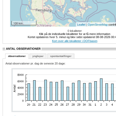
100 km
|
contri
Leaflet
OpenStreetMap
0 lokaliteter
Klik på de individuelle lokaliteter for at få mere information
Kortet opdateres hver 5. minut og blev sidst opdateret 08-08-2026 00:
Kort over alle lokaliteter i DOFbasen
ANTAL OBSERVATIONER
observationer
ynglepar
spontantællinger
Antal observationer pr. dag de seneste 20 dage: