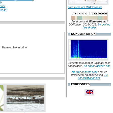
6)
ioner
Læs mere om Misteldrossel
.9.14)
Forekomst af
Misteldrossel
i
DOFbasen 2016-2025.
Se graf og
farvekoder
DOKUMENTATION
m Havn og havet ud for
Seneste foto som er uploadet til en
observation.
Se observationen her
.
Hør seneste lydfil
som er
uploadet til en observation.
Se
observationen her
.
FOREIGNERS