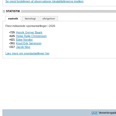
Se også fordelingen af observationer lokalafdelingerne imellem
.
STATISTIK
statistik
fænologi
afvigelser
Flest indtastede spontantællinger i 2026
•
725
:
Henrik Gerner Baark
•
625
:
Helge Røjle Christensen
•
421
:
Ebbe Nordbo
•
351
:
Knud Erik Sørensen
•
317
:
Jacob Niss
Læs mere om spontantællinger her
.
DOF
Vesterbrogade