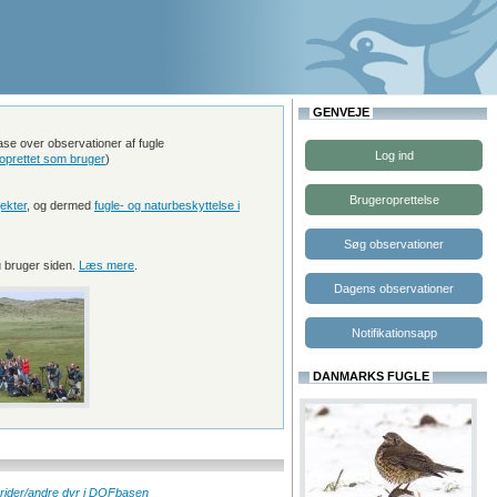
GENVEJE
e over observationer af fugle
Log ind
oprettet som bruger
)
Brugeroprettelse
ekter
, og dermed
fugle- og naturbeskyttelse i
Søg observationer
 bruger siden.
Læs mere
.
Dagens observationer
Notifikationsapp
DANMARKS FUGLE
brider/andre dyr i DOFbasen