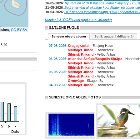
26-05-2026
:
Ny version af DOFbasens Indtastningsapp (2.9.1
21-05-2026
:
Bedre visning af eksakte koordinater på observat
10-04-2026
:
DOFbasens indtastningsapp (PWA) opdateret (v.2
Kendte fejl i DOFbasen (opdateres løbende)
SJÆLDNE FUGLE
butors,
CC-BY-SA
Seneste observationer
Set 8. august i tidligere år
43:40
07-08-2026
:
Kragegrackel
- Esbjerg Havn
Mørkøjet Junco
- Rønnebæk
Sibirisk Krikand
- Vejlby Århus
06-08-2026
:
Atlantisk Skråpe/Scopolis Skråpe
- Hansthol
Mørkøjet Junco
- Rønnebæk
Sibirisk Krikand
- Vejlby Århus
05-08-2026
:
Mørkøjet Junco
- Rønnebæk
Sibirisk Krikand
- Vejlby Århus
Ørnevåge
- Skagen By
04-08-2026
:
Mørkøjet Junco
- Rønnebæk
SENESTE OPLOADEDE FOTOS