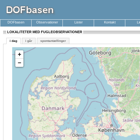
DOFbasen
Observationer
Lister
Kontakt
L
LOKALITETER MED FUGLEOBSERVATIONER
i dag
i går
spontantællinger
+
−