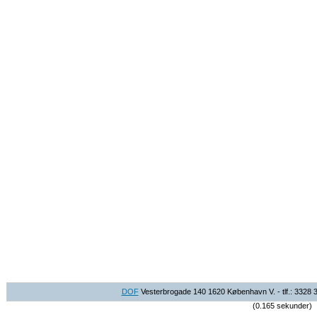
DOF
Vesterbrogade 140 1620 København V. - tlf.: 3328 
(0.165 sekunder)