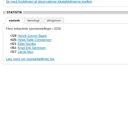
Se også fordelingen af observationer lokalafdelingerne imellem
.
STATISTIK
statistik
fænologi
afvigelser
Flest indtastede spontantællinger i 2026
•
729
:
Henrik Gerner Baark
•
625
:
Helge Røjle Christensen
•
421
:
Ebbe Nordbo
•
351
:
Knud Erik Sørensen
•
317
:
Jacob Niss
Læs mere om spontantællinger her
.