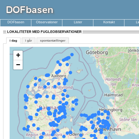
DOFbasen
Observationer
Lister
Kontakt
L
LOKALITETER MED FUGLEOBSERVATIONER
i dag
i går
spontantællinger
+
−