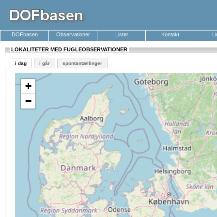
DOFbasen
Observationer
Lister
Kontakt
L
LOKALITETER MED FUGLEOBSERVATIONER
i dag
i går
spontantællinger
+
−