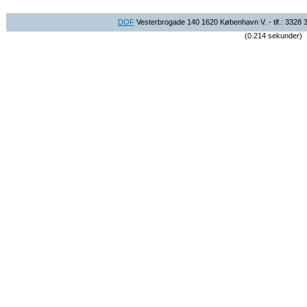
DOF
Vesterbrogade 140 1620 København V. - tlf.: 3328 
(0.214 sekunder)