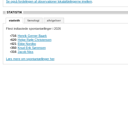
Se også fordelingen af observationer lokalafdelingerne imellem
.
STATISTIK
statistik
fænologi
afvigelser
Flest indtastede spontantællinger i 2026
•
716
:
Henrik Gerner Baark
•
620
:
Helge Røjle Christensen
•
421
:
Ebbe Nordbo
•
350
:
Knud Erik Sørensen
•
316
:
Jacob Niss
Læs mere om spontantællinger her
.