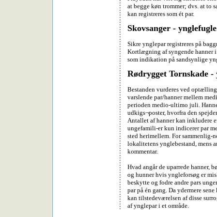
at begge køn trommer; dvs. at to 
kan registreres som ét par.
Skovsanger - ynglefugle
Sikre ynglepar registreres på baggr
Kortlægning af syngende hanner i 
som indikation på sandsynlige yng
Rødrygget Tornskade - 
Bestanden vurderes ved optælling 
varslende par/hanner mellem medio
perioden medio-ultimo juli. Hannen
udkigs¬poster, hvorfra den spejder
Antallet af hanner kan inkludere e
ungefamili-er kun indicerer par me
sted herimellem. For sammenlig-ne
lokalitetens ynglebestand, mens a
kommentar.
Hvad angår de uparrede hanner, b
og hunner hvis yngleforsøg er mis
beskytte og fodre andre pars unger.
par på én gang. Da ydermere sene ku
kan tilstedeværelsen af disse surrog
af ynglepar i et område.