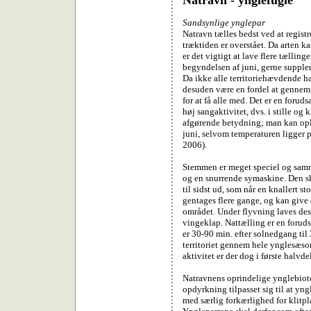
Natravn - ynglefugle
Sandsynlige ynglepar
Natravn tælles bedst ved at registr
træktiden er overstået. Da arten ka
er det vigtigt at lave flere tælling
begyndelsen af juni, gerne supplere
Da ikke alle territoriehævdende ha
desuden være en fordel at gennem
for at få alle med. Det er en foru
høj sangaktivitet, dvs. i stille og 
afgørende betydning; man kan ople
juni, selvom temperaturen ligger p
2006).
Stemmen er meget speciel og samm
og en snurrende symaskine. Den ski
til sidst ud, som når en knallert st
gentages flere gange, og kan give e
området. Under flyvning laves des
vingeklap. Nattælling er en forudsæ
er 30-90 min. efter solnedgang til
territoriet gennem hele ynglesæsone
aktivitet er der dog i første halvdel
Natravnens oprindelige ynglebioto
opdyrkning tilpasset sig til at yng
med særlig forkærlighed for klitpl