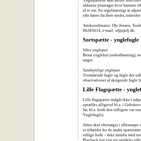
Yngleparrene skal derfor som oftes
sådanne plantager hvor hannen ofte
af et træ, for regelmæssigt at afpa
ofte høres fra flere steder, indenf
Artskoordinator: Ole Jensen, Torsh
86285614, e-mail: ofj(a)ofj.dk.
Sortspætte - ynglefugle
Sikre ynglepar
Besat ynglehul (redeafløsning), re
unger.
Sandsynlige ynglepar
Trommende fugle og fugle der udh
observationer af skrigende fugle fra
Lille Flagspætte - yngle
Lille flagspætte indgår ikke i ud
optælles alligevel bl.a. i Gribsk
Sø, bl.a. fordi den tidligere var 
Ynglefugle).
Arten skal eftersøges i ellesumpe
er tilfældet for de andre spætteart
tidlige forår – ikke mindst med t
Playback har vist sig særdeles effe