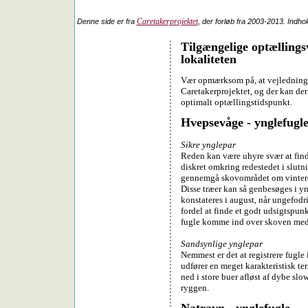
Caretakerprojektet
Denne side er fra
, der forløb fra 2003-2013. Indho
Tilgængelige optællings
lokaliteten
Vær opmærksom på, at vejledningern
Caretakerprojektet, og der kan derf
optimalt optællingstidspunkt.
Hvepsevåge - ynglefugl
Sikre ynglepar
Reden kan være uhyre svær at finde
diskret omkring redestedet i slutnin
gennemgå skovområdet om vinteren
Disse træer kan så genbesøges i y
konstateres i august, når ungefodri
fordel at finde et godt udsigtspunk
fugle komme ind over skoven med 
Sandsynlige ynglepar
Nemmest er det at registrere fugle i
udfører en meget karakteristisk te
ned i store buer afløst af dybe s
ryggen.