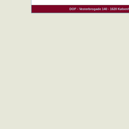
DOF
- Vesterbrogade 140 - 1620 Københ