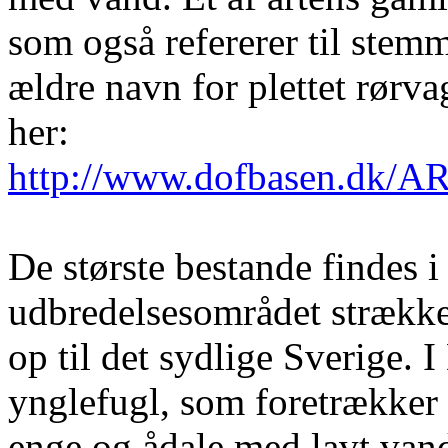
som også refererer til stem
ældre navn for plettet rørv
her:
http://www.dofbasen.dk/AR
De største bestande findes 
udbredelsesområdet strække
op til det sydlige Sverige. 
ynglefugl, som foretrække
enge og ådale med lavt vand