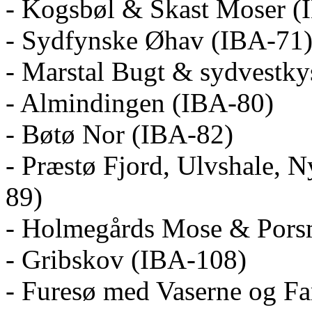
- Kogsbøl & Skast Moser (
- Sydfynske Øhav (IBA-71
- Marstal Bugt & sydvestky
- Almindingen (IBA-80)
- Bøtø Nor (IBA-82)
- Præstø Fjord, Ulvshale, 
89)
- Holmegårds Mose & Pors
- Gribskov (IBA-108)
- Furesø med Vaserne og F