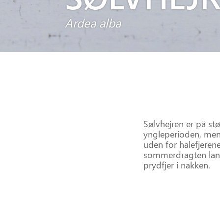
Ardea alba
Sølvhejren er på st
yngleperioden, men 
uden for halefjerene
sommerdragten lang
prydfjer i nakken.