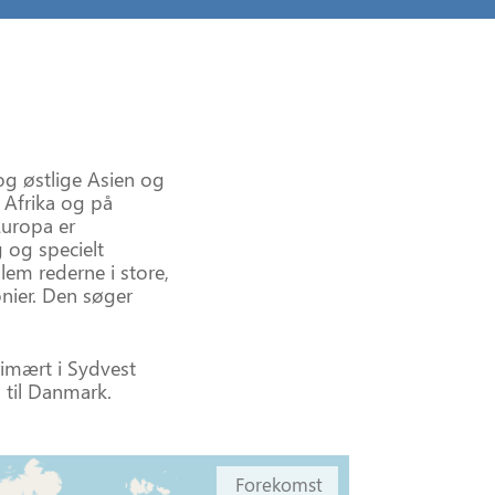
og østlige Asien og
e Afrika og på
Europa er
 og specielt
lem rederne i store,
nier. Den søger
rimært i Sydvest
 til Danmark.
Forekomst