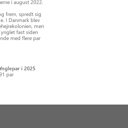
jlerne i august 2022.
og frem, spredt sig
de. I Danmark blev
kehejrekolonien, men
 ynglet fast siden
ende med flere par
Ynglepar i 2025
91 par