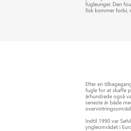
fugleunger. Den four
fisk kommer forbi, 
Efter en tilbagegan
fugle for at skaffe 
århundrede også vær
seneste år både med
overvintringsområde
Indtil 1990 var Søl
yngleområdet i Euro