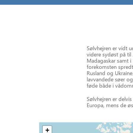
Sølvhejren er vidt 
videre sydøst på ti
Madagaskar samt i d
forekomsten spredt
Rusland og Ukraine.
lavvandede søer og 
føde både i vådomr
Sølvhejren er delvi
Europa, mens de øst
+