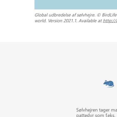
Global udbredelse af sølvhejre. © BirdLif
world. Version 2021.1. Available at
http://
Sølvhejren tager ma
pattedyr som f.eks.