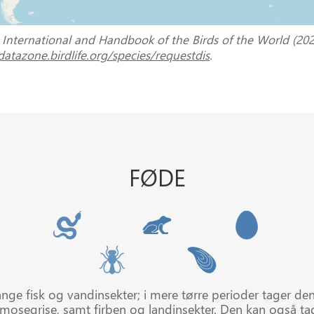
e International and Handbook of the Birds of the World (202
datazone.birdlife.org/species/requestdis
.
FØDE
nge fisk og vandinsekter; i mere tørre perioder tager d
 mosegrise, samt firben og landinsekter. Den kan også t