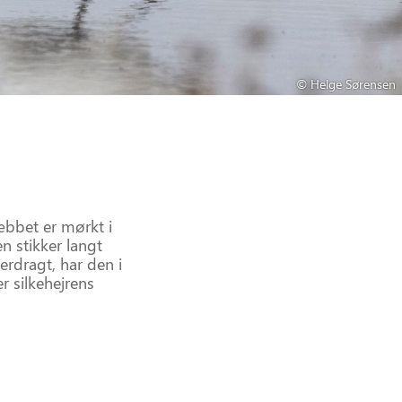
© Helge Sørensen
æbbet er mørkt i
n stikker langt
erdragt, har den i
 silkehejrens