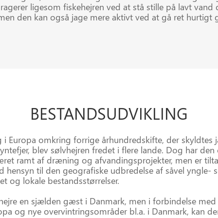
agerer ligesom fiskehejren ved at stå stille på lavt vand 
men den kan også jage mere aktivt ved at gå ret hurtigt
BESTANDS
UDVIKLING
g i Europa omkring forrige århundredskifte, der skyldtes 
pyntefjer, blev sølvhejren fredet i flere lande. Dog har d
et ramt af dræning og afvandingsprojekter, men er tiltag
 hensyn til den geografiske udbredelse af såvel yngle-
t og lokale bestandsstørrelser.
vhejre en sjælden gæst i Danmark, men i forbindelse med 
pa og nye overvintringsområder bl.a. i Danmark, kan de