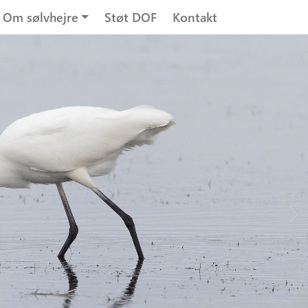
Om sølvhejre
Støt DOF
Kontakt