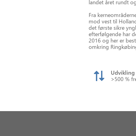
landet året rundt og 
Fra kerneområderne 
mod vest til Hollan
det første sikre yn
efterfølgende har de
2016 og her er bes
omkring Ringkøbing
Udvikling
>500 % f