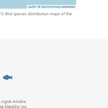
Leaflet
| ©
OpenStreetMap
contributors
1) Bird species distribution maps of the
en også mindre
age bløddyr og