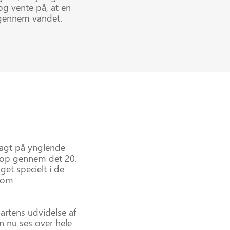
og vente på, at en
 gennem vandet.
jagt på ynglende
en op gennem det 20.
et specielt i de
 som
artens udvidelse af
n nu ses over hele