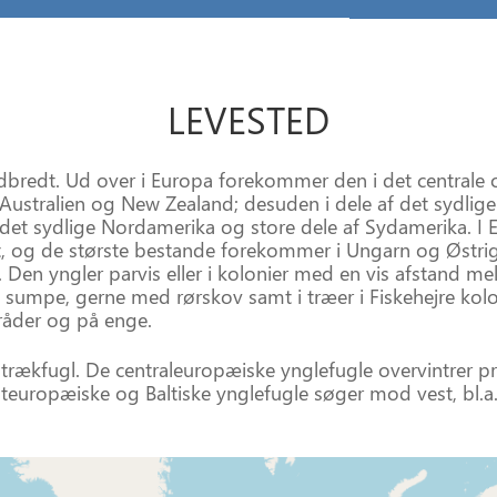
LEVESTED
udbredt. Ud over i Europa forekommer den i det centrale 
l Australien og New Zealand; desuden i dele af det sydlig
et sydlige Nordamerika og store dele af Sydamerika. I 
, og de største bestande forekommer i Ungarn og Østrig
 Den yngler parvis eller i kolonier med en vis afstand mel
sumpe, gerne med rørskov samt i træer i Fiskehejre kolo
åder og på enge.
s trækfugl. De centraleuropæiske ynglefugle overvintrer p
europæiske og Baltiske ynglefugle søger mod vest, bl.a.