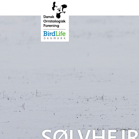
SØLVHEJR