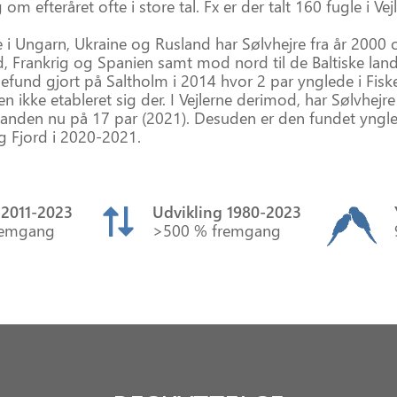
om efteråret ofte i store tal. Fx er der talt 160 fugle i Ve
i Ungarn, Ukraine og Rusland har Sølvhejre fra år 2000 
d, Frankrig og Spanien samt mod nord til de Baltiske lan
glefund gjort på Saltholm i 2014 hvor 2 par ynglede i Fis
n ikke etableret sig der. I Vejlerne derimod, har Sølvhejre
tanden nu på 17 par (2021). Desuden er den fundet yngl
 Fjord i 2020-2021.
 2011‑2023
Udvikling 1980‑2023
remgang
>500 % fremgang