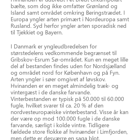
bælte, som dog ikke omfatter Grønland og
Island samt området omkring Beringstrædet. I
Europa yngler arten primært i Nordeuropa samt
Rusland. Syd herfor yngler arten sporadisk ned
til Tjekkiet og Bayern.
I Danmark er yngleudbredelsen for
størstedelens vedkommende begrænset til
Gribskov-Esrum Sø-området. Kun en meget lille
del af bestanden findes uden for Nordsjælland
og området nord for København og på Fyn.
Arten yngler i søer omgivet af løvskov.
Hvinanden er en meget almindelig træk- og
vintergæst i de danske farvande.
Vinterbestanden er typisk på 50.000 til 60.000
fugle, hvilket svarer til ca. 20 % af den
nordvesteuropæiske vinterbestand. Visse år kan
der være op mod 100.000 fugle i de danske
farvande, særligt i kolde vintre. Tidligere
fældede store flokke af hvinænder i Limfjorden,
men dette er desværre en saga blot.