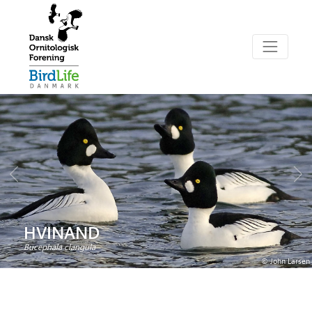
HVINAND
Bucephala clangula
© John Larsen