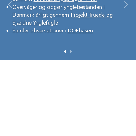
bestandsudviklingen af denne og andre
Overvåger og opgør ynglebestanden i
Previous
Nex
almindelige arter i Danmark ved at udføre
Danmark årligt gennem
Projekt Truede og
en årlig
punkttælling
Sjældne Ynglefugle
Rapporter ynglepar i
DOFbasen
Samler observationer i
DOFbasen
Indtast dine observationer i
DOFbasen
MERE OM HVINAND