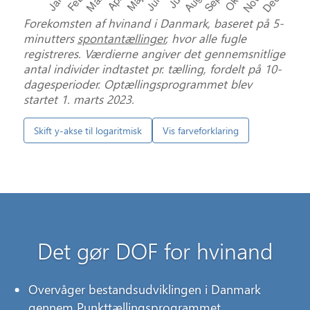
Forekomsten af hvinand i Danmark, baseret på 5-
minutters
spontantællinger
, hvor alle fugle
registreres. Værdierne angiver det gennemsnitlige
antal individer indtastet pr. tælling, fordelt på 10-
dagesperioder. Optællingsprogrammet blev
startet 1. marts 2023.
Skift y-akse til logaritmisk
Vis farveforklaring
Det kan du gøre for
Det gør DOF for hvinand
hvinand
Overvåger bestandsudviklingen i Danmark
Vær med til at overvåge
gennem
Punkttællingsprogrammet