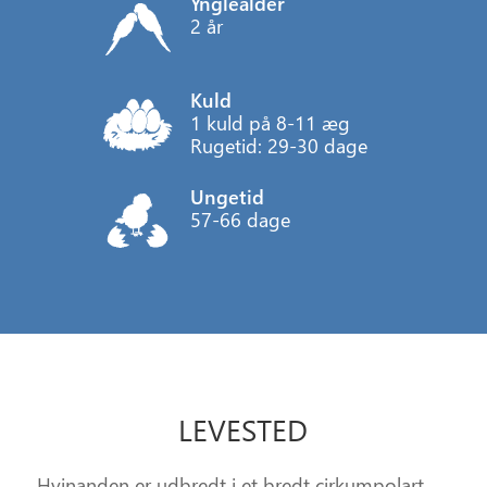
Ynglealder
2 år
Kuld
1 kuld på 8-11 æg
Rugetid: 29-30 dage
Ungetid
57-66 dage
LEVESTED
Hvinanden er udbredt i et bredt cirkumpolart