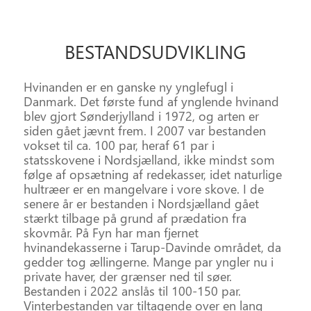
BESTANDS
UDVIKLING
Hvinanden er en ganske ny ynglefugl i
Danmark. Det første fund af ynglende hvinand
blev gjort Sønderjylland i 1972, og arten er
siden gået jævnt frem. I 2007 var bestanden
vokset til ca. 100 par, heraf 61 par i
statsskovene i Nordsjælland, ikke mindst som
følge af opsætning af redekasser, idet naturlige
hultræer er en mangelvare i vore skove. I de
senere år er bestanden i Nordsjælland gået
stærkt tilbage på grund af prædation fra
skovmår. På Fyn har man fjernet
hvinandekasserne i Tarup-Davinde området, da
gedder tog ællingerne. Mange par yngler nu i
private haver, der grænser ned til søer.
Bestanden i 2022 anslås til 100-150 par.
Vinterbestanden var tiltagende over en lang