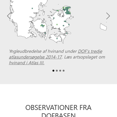
Previous
Nex
Yngleudbredelse af hvinand under
DOF’s tredje
atlasundersøgelse 2014-17
.
Læs artsopslaget om
hvinand i Atlas III.
OBSER­VATIONER FRA
DOFBASEN