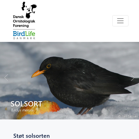
SOLSORT
Turdus merula
© Jan Skriver
Støt solsorten