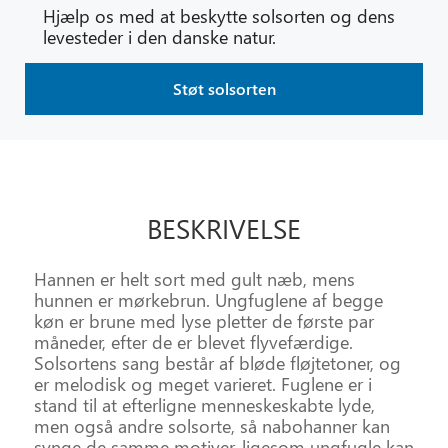
Hjælp os med at beskytte solsorten og dens
levesteder i den danske natur.
Støt solsorten
✕
BESKRIVELSE
Hannen er helt sort med gult næb, mens
hunnen er mørkebrun. Ungfuglene af begge
køn er brune med lyse pletter de første par
måneder, efter de er blevet flyvefærdige.
Solsortens sang består af bløde fløjtetoner, og
er melodisk og meget varieret. Fuglene er i
stand til at efterligne menneskeskabte lyde,
men også andre solsorte, så nabohanner kan
synge de samme motiver, ligesom ungfugle kan