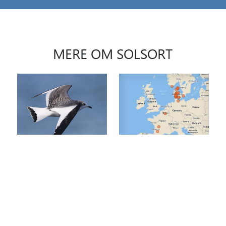
MERE OM SOLSORT
Se flere fotos på
Læs om arten på Dansk
netfugl.dk
Trækfugleatlas