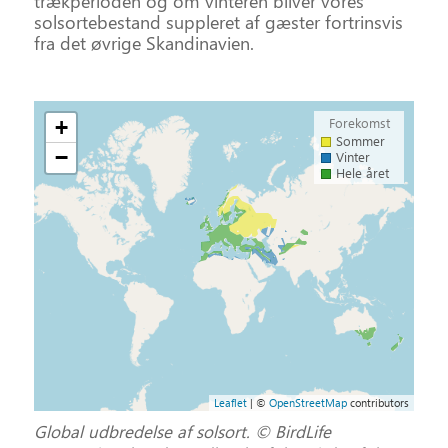
trækperioden og om vinteren bliver vores
solsortebestand suppleret af gæster fortrinsvis
fra det øvrige Skandinavien.
Forekomst
+
Sommer
−
Vinter
Hele året
Leaflet
| ©
OpenStreetMap
contributors
Global udbredelse af solsort. © BirdLife