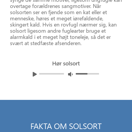
overtage forældrenes sangmotiver. Når
solsorten ser en fjende som en kat eller et
menneske, høres et meget iørefaldende,
skingert kald. Hvis en rovfugl nærmer sig, kan
solsort ligesom andre fuglearter bruge et
alarmkald i et meget højt toneleje, så det er
svært at stedfæste afsenderen.
Hør solsort
Virker det ikke?
Åbn i nyt vindue
.
FAKTA OM SOLSORT