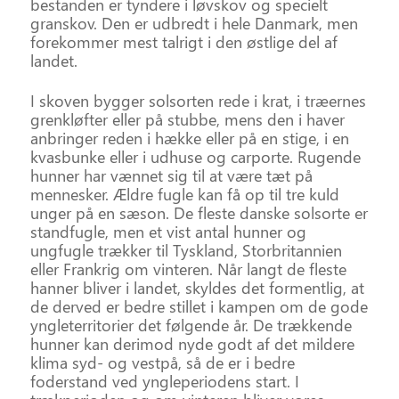
bestanden er tyndere i løvskov og specielt
granskov. Den er udbredt i hele Danmark, men
forekommer mest talrigt i den østlige del af
landet.
I skoven bygger solsorten rede i krat, i træernes
grenkløfter eller på stubbe, mens den i haver
anbringer reden i hække eller på en stige, i en
kvasbunke eller i udhuse og carporte. Rugende
hunner har vænnet sig til at være tæt på
mennesker. Ældre fugle kan få op til tre kuld
unger på en sæson. De fleste danske solsorte er
standfugle, men et vist antal hunner og
ungfugle trækker til Tyskland, Storbritannien
eller Frankrig om vinteren. Når langt de fleste
hanner bliver i landet, skyldes det formentlig, at
de derved er bedre stillet i kampen om de gode
yngleterritorier det følgende år. De trækkende
hunner kan derimod nyde godt af det mildere
klima syd- og vestpå, så de er i bedre
foderstand ved yngleperiodens start. I