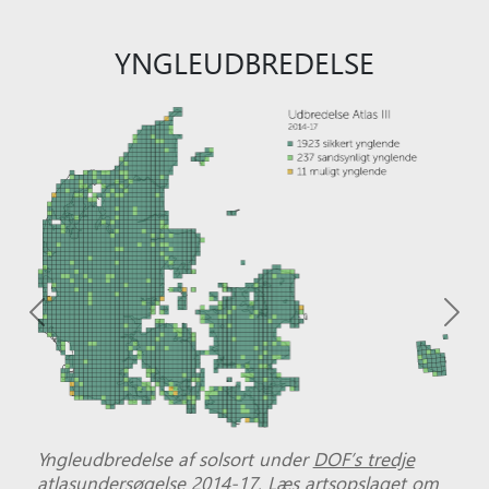
YNGLEUDBREDELSE
Previous
Nex
Yngleudbredelse af solsort under
DOF’s tredje
atlasundersøgelse 2014-17
.
Læs artsopslaget om