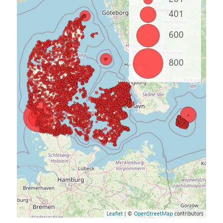
401
600
800
Leaflet
| ©
OpenStreetMap
contributors