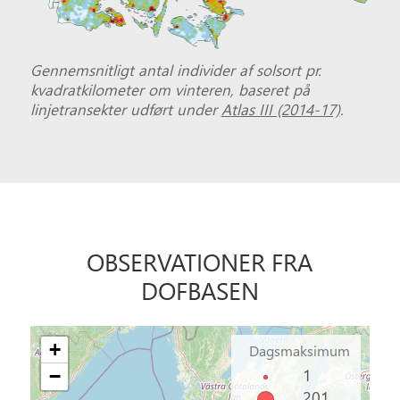
Gennemsnitligt antal individer af solsort pr.
kvadratkilometer om vinteren, baseret på
linjetransekter udført under
Atlas III (2014-17)
.
OBSER­VATIONER FRA
DOFBASEN
+
Dagsmaksimum
1
−
201