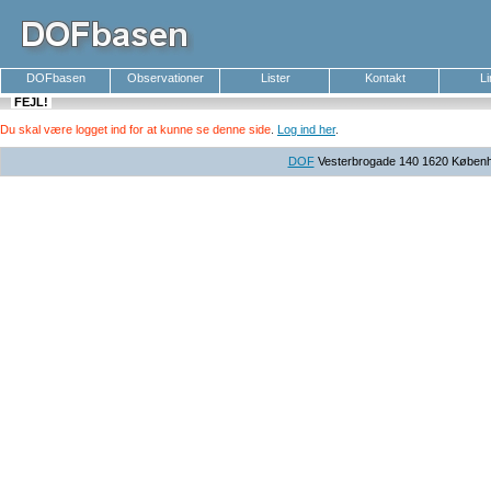
DOFbasen
Observationer
Lister
Kontakt
L
FEJL!
Du skal være logget ind for at kunne se denne side
.
Log ind her
.
DOF
Vesterbrogade 140 1620 Københav