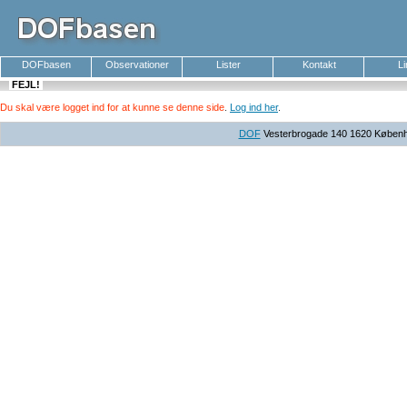
DOFbasen
Observationer
Lister
Kontakt
L
FEJL!
Du skal være logget ind for at kunne se denne side
.
Log ind her
.
DOF
Vesterbrogade 140 1620 Københav