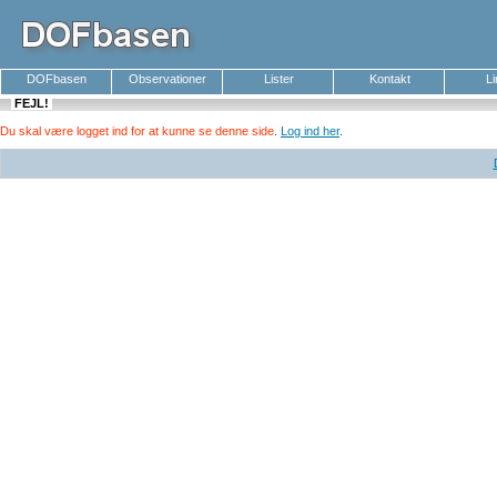
DOFbasen
Observationer
Lister
Kontakt
L
FEJL!
Du skal være logget ind for at kunne se denne side
.
Log ind her
.