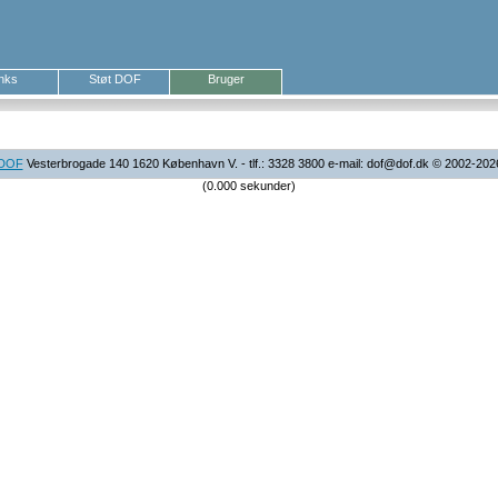
inks
Støt DOF
Bruger
DOF
Vesterbrogade 140 1620 København V. - tlf.: 3328 3800 e-mail: dof@dof.dk © 2002-202
(0.000 sekunder)