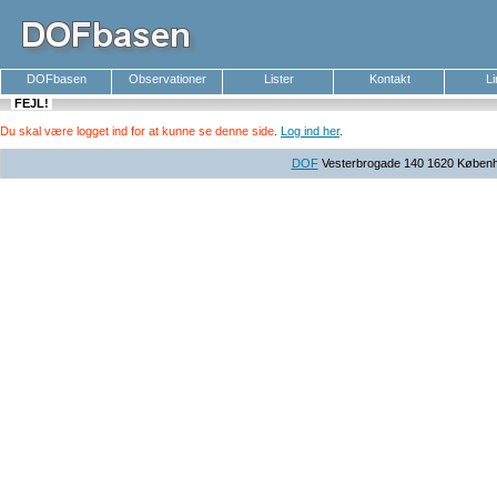
DOFbasen
Observationer
Lister
Kontakt
L
FEJL!
Du skal være logget ind for at kunne se denne side
.
Log ind her
.
DOF
Vesterbrogade 140 1620 Københav