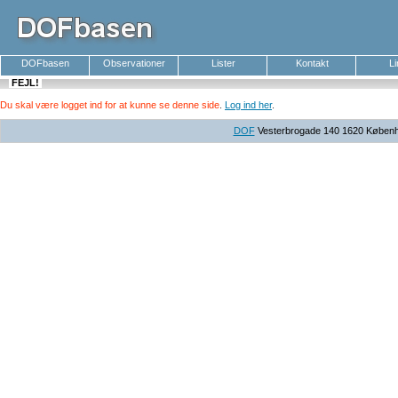
DOFbasen
Observationer
Lister
Kontakt
L
FEJL!
Du skal være logget ind for at kunne se denne side
.
Log ind her
.
DOF
Vesterbrogade 140 1620 Københav