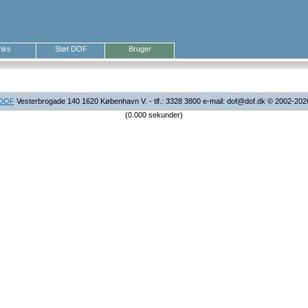
inks
Støt DOF
Bruger
DOF
Vesterbrogade 140 1620 København V. - tlf.: 3328 3800 e-mail: dof@dof.dk © 2002-202
(0.000 sekunder)