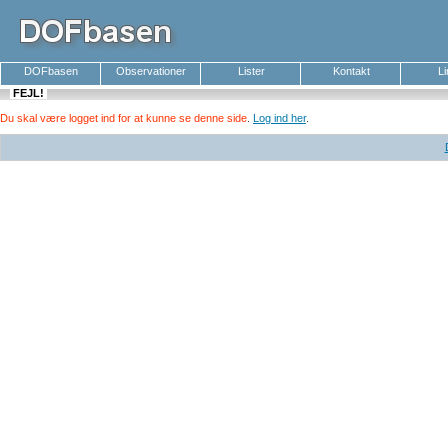
DOFbasen
Observationer
Lister
Kontakt
L
FEJL!
Du skal være logget ind for at kunne se denne side
.
Log ind her
.