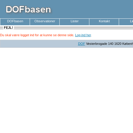
DOFbasen
Observationer
Lister
Kontakt
L
FEJL!
Du skal være logget ind for at kunne se denne side
.
Log ind her
.
DOF
Vesterbrogade 140 1620 Københav