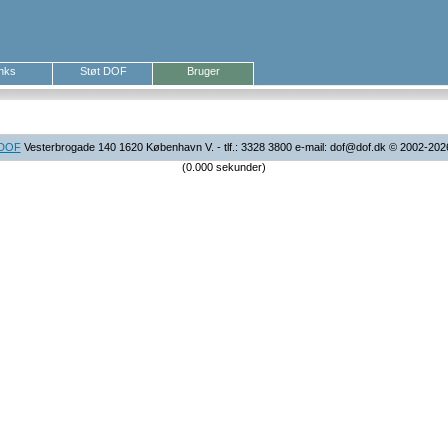
inks
Støt DOF
Bruger
DOF
Vesterbrogade 140 1620 København V. - tlf.: 3328 3800 e-mail: dof@dof.dk © 2002-202
(0.000 sekunder)