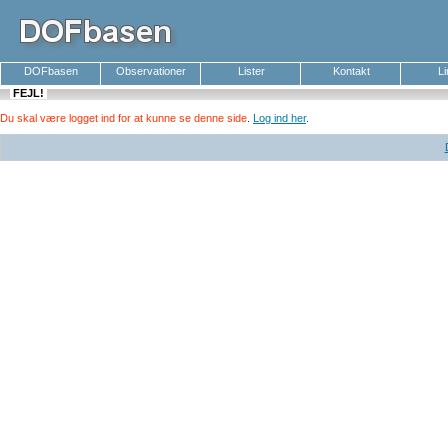
DOFbasen
Observationer
Lister
Kontakt
L
FEJL!
Du skal være logget ind for at kunne se denne side
.
Log ind her
.