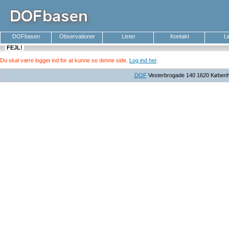
DOFbasen
Observationer
Lister
Kontakt
L
FEJL!
Du skal være logget ind for at kunne se denne side
.
Log ind her
.
DOF
Vesterbrogade 140 1620 Københav