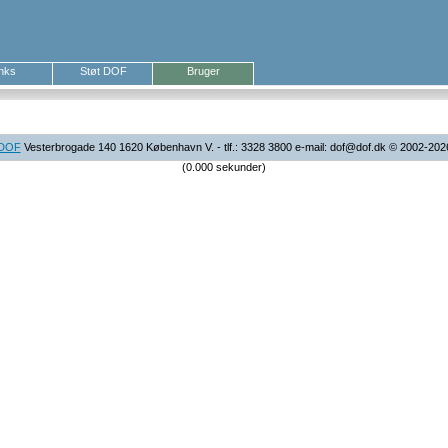
inks
Støt DOF
Bruger
DOF
Vesterbrogade 140 1620 København V. - tlf.: 3328 3800 e-mail: dof@dof.dk © 2002-202
(0.000 sekunder)