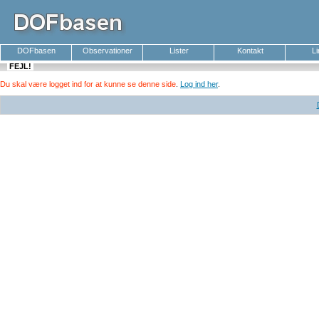
DOFbasen
Observationer
Lister
Kontakt
L
FEJL!
Du skal være logget ind for at kunne se denne side
.
Log ind her
.