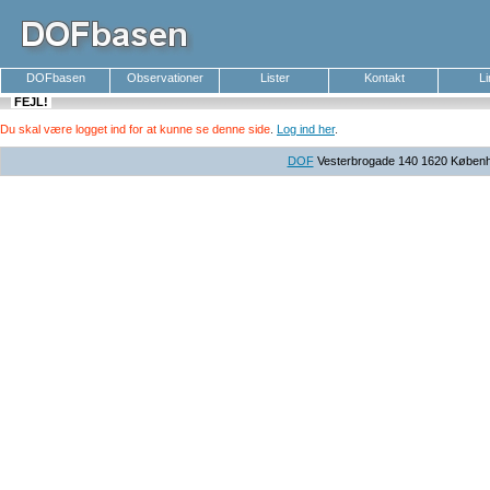
DOFbasen
Observationer
Lister
Kontakt
L
FEJL!
Du skal være logget ind for at kunne se denne side
.
Log ind her
.
DOF
Vesterbrogade 140 1620 Københav