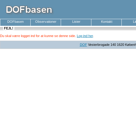
DOFbasen
Observationer
Lister
Kontakt
L
FEJL!
Du skal være logget ind for at kunne se denne side
.
Log ind her
.
DOF
Vesterbrogade 140 1620 Københav