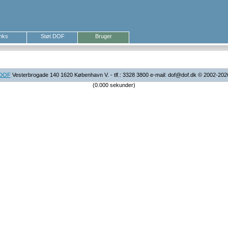
inks
Støt DOF
Bruger
DOF
Vesterbrogade 140 1620 København V. - tlf.: 3328 3800 e-mail: dof@dof.dk © 2002-202
(0.000 sekunder)