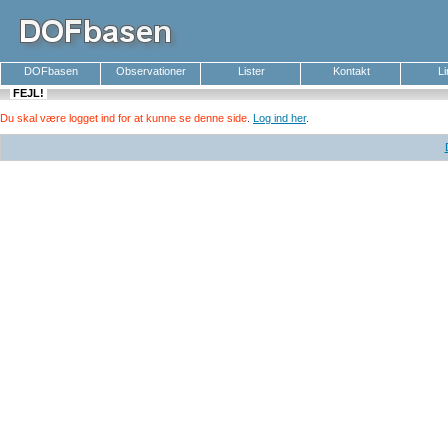
DOFbasen
Observationer
Lister
Kontakt
L
FEJL!
Du skal være logget ind for at kunne se denne side
.
Log ind her
.