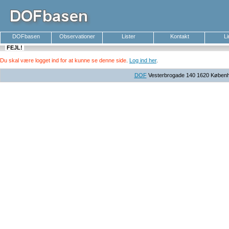
DOFbasen
Observationer
Lister
Kontakt
L
FEJL!
Du skal være logget ind for at kunne se denne side
.
Log ind her
.
DOF
Vesterbrogade 140 1620 Københav