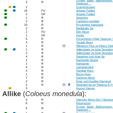
Gynge-, Bade-, Bakkemosen 
3
R
Gladsaxe ...
2
Grønjordssøen
16
FU
Amager Fælled
2
OF
Amager Fælled
1
R
Vesterbro
2
R
Carlsberg-området
10
R
Ryvangens Naturpark
2
R
Maglebæk Sø
2
FU
Ejby Mose
1
OF
Herlev
5
R
Porsemosen (Høje Taastrup /
3
R
Tordals Mose
1
R
Wilmanns Park og Pipers Par
1
R
Vallensbæk og Ishøj Strande
2
R
Vallensbæk og Ishøj Strande
4
R
Søparken ved Ishøj Sø
2
R
Karlslunde Strand
2
R
Karlslunde
4
R
Langagergård
2
R
Hundige Havn
1
R
Borup Huse
7
R
Karlstrup Mose
2
R
Enge ved Hundige Havnevej
2
R
Vesterled Sø og Tibberup Å 
3
Husum Vænge
Allike
(
Coloeus monedula
):
6
R
Utterslev Mose Del I (Vestmo
6
R
Kirkemosen
Gynge-, Bade-, Bakkemosen 
5
R
Gladsaxe ...