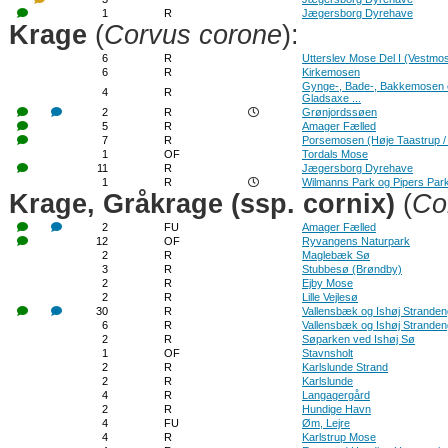
1
R
Jægersborg Dyrehave
Krage
(
Corvus corone
):
6
R
Utterslev Mose Del I (Vestmo
6
R
Kirkemosen
Gynge-, Bade-, Bakkemosen 
4
R
Gladsaxe ...
2
R
Grønjordssøen
5
R
Amager Fælled
7
R
Porsemosen (Høje Taastrup /
1
OF
Tordals Mose
11
R
Jægersborg Dyrehave
1
R
Wilmanns Park og Pipers Par
Krage, Gråkrage (ssp. cornix)
(
Co
2
FU
Amager Fælled
12
OF
Ryvangens Naturpark
2
R
Maglebæk Sø
3
R
Stubbesø (Brøndby)
2
R
Ejby Mose
2
R
Lille Vejlesø
30
R
Vallensbæk og Ishøj Strande
6
R
Vallensbæk og Ishøj Strande
2
R
Søparken ved Ishøj Sø
1
OF
Stavnsholt
2
R
Karlslunde Strand
2
R
Karlslunde
4
R
Langagergård
2
R
Hundige Havn
4
FU
Øm, Lejre
4
R
Karlstrup Mose