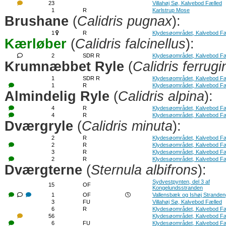
23
Villahøj Sø, Kalvebod Fælled
1
R
Karlstrup Mose
Brushane
(
Calidris pugnax
):
1
R
Klydesøområdet, Kalvebod Fæ
Kærløber
(
Calidris falcinellus
):
2
SDR R
Klydesøområdet, Kalvebod Fæ
Krumnæbbet Ryle
(
Calidris ferrug
1
SDR R
Klydesøområdet, Kalvebod Fæ
1
R
Klydesøområdet, Kalvebod Fæ
Almindelig Ryle
(
Calidris alpina
):
4
R
Klydesøområdet, Kalvebod Fæ
4
R
Klydesøområdet, Kalvebod Fæ
Dværgryle
(
Calidris minuta
):
2
R
Klydesøområdet, Kalvebod Fæ
2
R
Klydesøområdet, Kalvebod Fæ
3
R
Klydesøområdet, Kalvebod Fæ
2
R
Klydesøområdet, Kalvebod Fæ
Dværgterne
(
Sternula albifrons
):
Sydvestpynten, del 3 af
15
OF
Kongelundsstranden
1
OF
Vallensbæk og Ishøj Strande
3
FU
Villahøj Sø, Kalvebod Fælled
6
R
Klydesøområdet, Kalvebod Fæ
56
Klydesøområdet, Kalvebod Fæ
6
FU
Klydesøområdet, Kalvebod Fæ