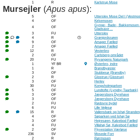
1
R
Karlstrup Mose
Mursejler
(
Apus apus
):
5
OF
Utterslev Mose Del I (Vestmo
4
OF
Kirkemosen
Gynge-, Bade-, Bakkemosen 
4
OF
Gladsaxe ...
3
FU
Utterslev
4
R
Grønjordssøen
9
OF
Amager Fælled
2
OF
Amager Fælled
12
R
Vesterbro
2
OF
Carlsberg-området
20
FU
Ryvangens Naturpark
1
YF BR
Østerbro, indre
1
R
Brøndbyøster
3
OF
Stubbesø (Brøndby)
2
R
Glostrup (Glostrup)
3
OF
Herlev
30
FU
Kongsholmparken
5
OF
Lundtofte (Lyngby-Taarbæk)
3
OF
Jægersborg Dyrehave
3
OF
Jægersborg Dyrehave
2
FU
Rødovre bydel
6
FU
Lille Vejlesø
15
R
Vallensbæk og Ishøj Strande
4
OF
Søparken ved Ishøj Sø
3
OF
Hejresøen, Kalvebod Fælled
4
FU
Villahøj Sø, Kalvebod Fælled
2
OF
Flyvestation Værløse
236
SV
Mosede Fort
2
R
Rørmosen