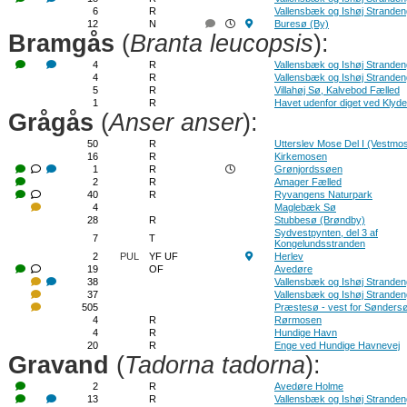
6
R
Vallensbæk og Ishøj Strande
12
N
Buresø (By)
Bramgås
(
Branta leucopsis
):
4
R
Vallensbæk og Ishøj Strande
4
R
Vallensbæk og Ishøj Strande
5
R
Villahøj Sø, Kalvebod Fælled
1
R
Havet udenfor diget ved Klyd
Grågås
(
Anser anser
):
50
R
Utterslev Mose Del I (Vestmo
16
R
Kirkemosen
1
R
Grønjordssøen
2
R
Amager Fælled
40
R
Ryvangens Naturpark
4
Maglebæk Sø
28
R
Stubbesø (Brøndby)
Sydvestpynten, del 3 af
7
T
Kongelundsstranden
2
PUL
YF UF
Herlev
19
OF
Avedøre
38
Vallensbæk og Ishøj Strande
37
Vallensbæk og Ishøj Strande
505
Præstesø - vest for Sønders
4
R
Rørmosen
4
R
Hundige Havn
20
R
Enge ved Hundige Havnevej
Gravand
(
Tadorna tadorna
):
2
R
Avedøre Holme
13
R
Vallensbæk og Ishøj Strande