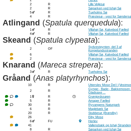
2
Herlev
2
R
Lille Vejlesø
2
R
Søparken ved Ishøj Sø
5
R
Tueholms Sø
4
R
Præstesø - vest for Sønders
Atlingand
(
Spatula querquedula
):
1
R
Villahøj Sø, Kalvebod Fælled
4
R
Villahøj Sø, Kalvebod Fælled
Skeand
(
Spatula clypeata
):
Sydvestpynten, del 3 af
2
OF
Kongelundsstranden
6
Villahøj Sø, Kalvebod Fælled
2
Præstesø - vest for Sønders
Knarand
(
Mareca strepera
):
3
R
Tueholms Sø
Gråand
(
Anas platyrhynchos
):
10
R
Utterslev Mose Del I (Vestmo
Gynge-, Bade-, Bakkemosen 
2
R
Gladsaxe ...
1
R
Grønjordssøen
5
R
Amager Fælled
30
R
Ryvangens Naturpark
6
R
Maglebæk Sø
20
R
Stubbesø (Brøndby)
26
Ejby Mose
6
FU
Herlev
41
Vallensbæk og Ishøj Strande
8
R
Søparken ved Ishøj Sø