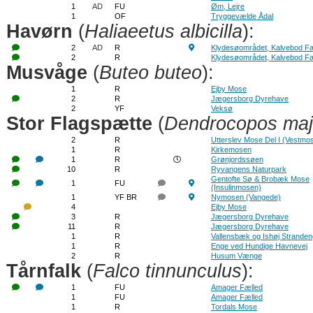
1
AD
FU
Øm, Lejre
1
OF
Tryggevælde Ådal
Havørn
(
Haliaeetus albicilla
):
2
AD
R
Klydesøområdet, Kalvebod Fæ
2
R
Klydesøområdet, Kalvebod Fæ
Musvåge
(
Buteo buteo
):
1
R
Ejby Mose
2
R
Jægersborg Dyrehave
2
YF
Veksø
Stor Flagspætte
(
Dendrocopos maj
2
R
Utterslev Mose Del I (Vestmo
1
R
Kirkemosen
1
R
Grønjordssøen
10
R
Ryvangens Naturpark
Gentofte Sø & Brobæk Mose
1
FU
(Insulinmosen)
1
YF BR
Nymosen (Vangede)
4
Ejby Mose
3
R
Jægersborg Dyrehave
11
R
Jægersborg Dyrehave
1
R
Vallensbæk og Ishøj Strande
1
R
Enge ved Hundige Havnevej
2
R
Husum Vænge
Tårnfalk
(
Falco tinnunculus
):
1
FU
Amager Fælled
1
FU
Amager Fælled
1
R
Tordals Mose