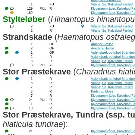
Kongelundsstranden
1
FU
Villahøj Sø, Kalvebod Fælled
129
PUL
R
Klydesøområdet, Kalvebod Fæ
189
Klydesøområdet, Kalvebod Fæ
Stylteløber
(
Himantopus himantopu
2
FU
Villahøj Sø, Kalvebod Fælled
2
R
Villahøj Sø, Kalvebod Fælled
Strandskade
(
Haematopus ostrale
1
OF
Amager Fælled
2
OF
Avedøre Holme
1
OF
Vallensbæk og Ishøj Strande
2
R
Vallensbæk og Ishøj Strande
3
R
Villahøj Sø, Kalvebod Fælled
3
PUL
YF
Klydesøområdet, Kalvebod Fæ
Stor Præstekrave
(
Charadrius hiati
1
R
Vallensbæk og Ishøj Strande
8
R
Villahøj Sø, Kalvebod Fælled
7
R
Villahøj Sø, Kalvebod Fælled
2
R
Karlstrup Mose
7
R
Klydesøområdet, Kalvebod Fæ
24
PUL
R
Klydesøområdet, Kalvebod Fæ
1
R
Klydesøområdet, Kalvebod Fæ
18
R
Klydesøområdet, Kalvebod Fæ
Stor Præstekrave, Tundra (ssp. t
hiaticula tundrae
):
21
R
Klydesøområdet, Kalvebod Fæ