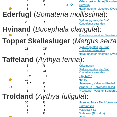
6
R
Vallensbæk og Ishøj Strande
1
R
Gerdrup
6
Havet udenfor diget ved Klyd
Ederfugl
(
Somateria mollissima
):
Sydvestpynten, del 3 af
20
R
Kongelundsstranden
Hvinand
(
Bucephala clangula
):
4
Præstesø - vest for Sønders
Toppet Skallesluger
(
Mergus serra
Sydvestpynten, del 3 af
13
OF
Kongelundsstranden
2
R
Havet udenfor diget ved Klyd
Taffeland
(
Aythya ferina
):
6
R
Kirkemosen
Sydvestpynten, del 3 af
4
OF
Kongelundsstranden
2
FU
Ejby Mose
12
Herlev
1
R
Hejresøen, Kalvebod Fælled
2
R
Villahøj Sø, Kalvebod Fælled
1
R
Præstesø - vest for Sønders
Troldand
(
Aythya fuligula
):
30
R
Utterslev Mose Del I (Vestmo
4
R
Kirkemosen
1
R
Maglebæk Sø
4
R
Stubbesø (Brøndby)