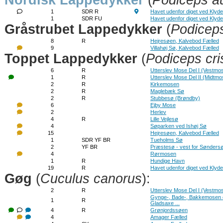
Nordisk Lappedykker
(
Podiceps au
1
SDR R
Havet udenfor diget ved Klyd
1
SDR FU
Havet udenfor diget ved Klyd
Gråstrubet Lappedykker
(
Podicep
8
R
Hejresøen, Kalvebod Fælled
9
Villahøj Sø, Kalvebod Fælled
Toppet Lappedykker
(
Podiceps cri
6
R
Utterslev Mose Del I (Vestmo
1
R
Utterslev Mose Del II (Midtmo
2
R
Kirkemosen
2
R
Maglebæk Sø
2
R
Stubbesø (Brøndby)
6
Ejby Mose
2
Herlev
4
R
Lille Vejlesø
4
Søparken ved Ishøj Sø
15
Hejresøen, Kalvebod Fælled
1
SDR YF BR
Tueholms Sø
2
YF BR
Præstesø - vest for Sønders
4
Rørmosen
1
R
Hundige Havn
19
R
Havet udenfor diget ved Klyd
Gøg
(
Cuculus canorus
):
2
R
Utterslev Mose Del I (Vestmo
Gynge-, Bade-, Bakkemosen 
1
R
Gladsaxe ...
4
R
Grønjordssøen
4
Amager Fælled