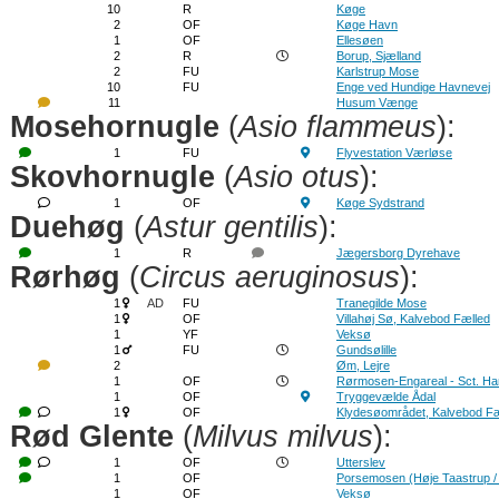
10
R
Køge
2
OF
Køge Havn
1
OF
Ellesøen
2
R
Borup, Sjælland
2
FU
Karlstrup Mose
10
FU
Enge ved Hundige Havnevej
11
Husum Vænge
Mosehornugle
(
Asio flammeus
):
1
FU
Flyvestation Værløse
Skovhornugle
(
Asio otus
):
1
OF
Køge Sydstrand
Duehøg
(
Astur gentilis
):
1
R
Jægersborg Dyrehave
Rørhøg
(
Circus aeruginosus
):
1
AD
FU
Tranegilde Mose
1
OF
Villahøj Sø, Kalvebod Fælled
1
YF
Veksø
1
FU
Gundsølille
2
Øm, Lejre
1
OF
Rørmosen-Engareal - Sct. H
1
OF
Tryggevælde Ådal
1
OF
Klydesøområdet, Kalvebod Fæ
Rød Glente
(
Milvus milvus
):
1
OF
Utterslev
1
OF
Porsemosen (Høje Taastrup /
1
OF
Veksø