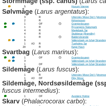
Stormmåge (ssp. canus)
(
Larus c
5
Husum Vænge
Sølvmåge
(
Larus argentatus
):
3
R
Utterslev Mose Del I (Vestmo
2
R
Kirkemosen
1
OF
Grønjordssøen
1
R
Ryvangens Naturpark
4
R
Maglebæk Sø
4
R
Stubbesø (Brøndby)
1
R
Baldersbrønde
9
Vallensbæk og Ishøj Strande
1
AD
R
Tueholms Sø
20
R
Køge Havn
Svartbag
(
Larus marinus
):
1
OF
Grønjordssøen
3
Vallensbæk og Ishøj Strande
1
OF
Vallensbæk og Ishøj Strande
Sildemåge
(
Larus fuscus
):
1
R
Utterslev Mose Del I (Vestmo
1
AD
OF
Ejby Mose
Sildemåge, Nordsøsildemåge (ssp
fuscus intermedius
):
1
OF
Avedøre Holme
Skarv
(
Phalacrocorax carbo
):