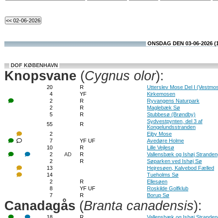
ONSDAG DEN 03-06-2026 (
DOF KØBENHAVN
Knopsvane
(
Cygnus olor
):
20
R
Utterslev Mose Del I (Vestmo
4
YF
Kirkemosen
2
R
Ryvangens Naturpark
2
R
Maglebæk Sø
5
R
Stubbesø (Brøndby)
Sydvestpynten, del 3 af
55
R
Kongelundsstranden
2
Ejby Mose
7
YF UF
Avedøre Holme
10
R
Lille Vejlesø
2
AD
R
Vallensbæk og Ishøj Strande
2
R
Søparken ved Ishøj Sø
13
Hejresøen, Kalvebod Fælled
14
Tueholms Sø
2
R
Ellesøen
8
YF UF
Roskilde Golfklub
7
R
Borup Sø
Canadagås
(
Branta canadensis
):
18
R
Vallensbæk og Ishøj Strande