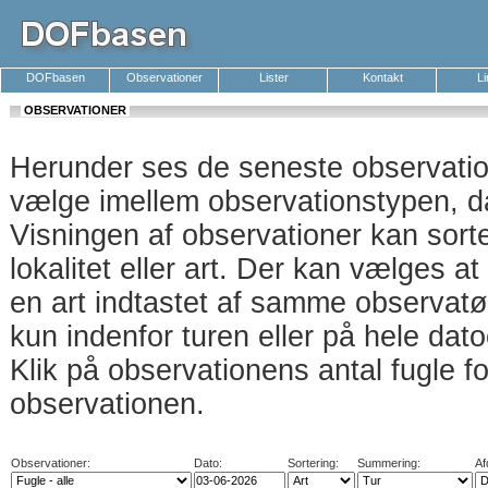
DOFbasen
Observationer
Lister
Kontakt
L
OBSERVATIONER
Herunder ses de seneste observati
vælge imellem observationstypen, da
Visningen af observationer kan sort
lokalitet eller art. Der kan vælges a
en art indtastet af samme observatø
kun indenfor turen eller på hele dat
Klik på observationens antal fugle f
observationen.
Observationer:
Dato:
Sortering:
Summering:
Af