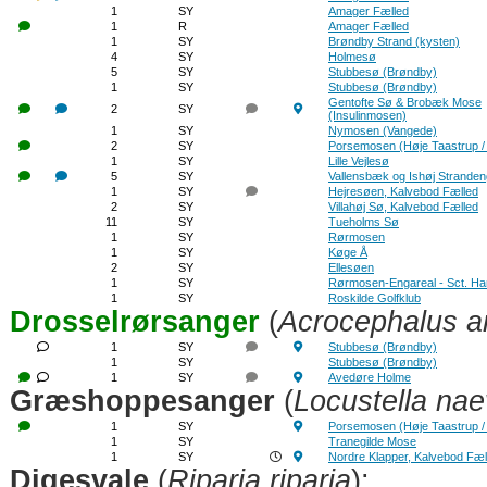
1
SY
Amager Fælled
1
R
Amager Fælled
1
SY
Brøndby Strand (kysten)
4
SY
Holmesø
5
SY
Stubbesø (Brøndby)
1
SY
Stubbesø (Brøndby)
Gentofte Sø & Brobæk Mose
2
SY
(Insulinmosen)
1
SY
Nymosen (Vangede)
2
SY
Porsemosen (Høje Taastrup /
1
SY
Lille Vejlesø
5
SY
Vallensbæk og Ishøj Strande
1
SY
Hejresøen, Kalvebod Fælled
2
SY
Villahøj Sø, Kalvebod Fælled
11
SY
Tueholms Sø
1
SY
Rørmosen
1
SY
Køge Å
2
SY
Ellesøen
1
SY
Rørmosen-Engareal - Sct. H
1
SY
Roskilde Golfklub
Drosselrørsanger
(
Acrocephalus a
1
SY
Stubbesø (Brøndby)
1
SY
Stubbesø (Brøndby)
1
SY
Avedøre Holme
Græshoppesanger
(
Locustella nae
1
SY
Porsemosen (Høje Taastrup /
1
SY
Tranegilde Mose
1
SY
Nordre Klapper, Kalvebod Fæl
Digesvale
(
Riparia riparia
):