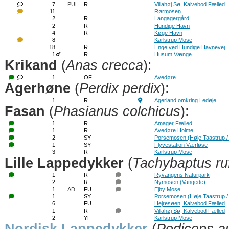
7
PUL
R
Villahøj Sø, Kalvebod Fælled
11
Rørmosen
2
R
Langagergård
2
R
Hundige Havn
4
R
Køge Havn
8
Karlstrup Mose
18
R
Enge ved Hundige Havnevej
1
R
Husum Vænge
Krikand
(
Anas crecca
):
1
OF
Avedøre
Agerhøne
(
Perdix perdix
):
1
R
Agerland omkring Ledøje
Fasan
(
Phasianus colchicus
):
1
R
Amager Fælled
1
R
Avedøre Holme
2
SY
Porsemosen (Høje Taastrup /
1
SY
Flyvestation Værløse
3
R
Karlstrup Mose
Lille Lappedykker
(
Tachybaptus ruf
1
R
Ryvangens Naturpark
2
R
Nymosen (Vangede)
1
AD
FU
Ejby Mose
1
SY
Porsemosen (Høje Taastrup /
6
FU
Hejresøen, Kalvebod Fælled
1
R
Villahøj Sø, Kalvebod Fælled
2
YF
Karlstrup Mose