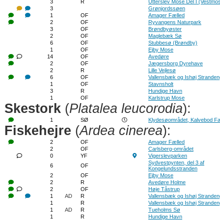
3
R
Utterslev Mose Del I (Vestmo
3
Grønjordssøen
1
OF
Amager Fælled
2
OF
Ryvangens Naturpark
3
OF
Brøndbyøster
2
OF
Maglebæk Sø
6
OF
Stubbesø (Brøndby)
1
OF
Ejby Mose
14
OF
Avedøre
2
OF
Jægersborg Dyrehave
2
R
Lille Vejlesø
6
OF
Vallensbæk og Ishøj Strande
1
OF
Stavnsholt
3
R
Hundige Havn
1
OF
Karlstrup Mose
Skestork
(
Platalea leucorodia
):
1
SØ
Klydesøområdet, Kalvebod Fæ
Fiskehejre
(
Ardea cinerea
):
2
OF
Amager Fælled
2
OF
Carlsberg-området
0
YF
Vigerslevparken
Sydvestpynten, del 3 af
6
OF
Kongelundsstranden
2
OF
Ejby Mose
2
R
Avedøre Holme
2
OF
Høje Tåstrup
1
AD
R
Vallensbæk og Ishøj Strande
1
R
Vallensbæk og Ishøj Strande
1
AD
R
Tueholms Sø
1
R
Hundige Havn