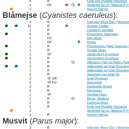
4
R
Enge ved Hundige Havnevej
1
OF
Vesterled Sø og Tibberup Å 
2
Husum Vænge
Blåmejse
(
Cyanistes caeruleus
):
3
R
Utterslev Mose Del I (Vestmo
12
R
Amager Fælled
1
R
Carlsberg-området
6
R
Ryvangens Naturpark
1
FU
Ejby Mose
1
OF
Herlev
1
R
Porsemosen (Høje Taastrup /
1
R
Tordals Mose
1
SY
Jægersborg Dyrehave
5
R
Jægersborg Dyrehave
1
R
Wilmanns Park og Pipers Par
1
R
Vallensbæk og Ishøj Strande
1
R
Vallensbæk og Ishøj Strande
2
R
Søparken ved Ishøj Sø
2
YF UR
Ishøj Dyrepark
2
YF FU
Stavnsholt
2
R
Karlslunde Strand
2
R
Rørmosen
1
YF
Hundige Havn
1
R
Borup, Sjælland
2
R
Karlstrup Mose
2
R
Enge ved Hundige Havnevej
3
Vesterled Sø og Tibberup Å 
2
R
Husum Vænge
Musvit
(
Parus major
):
3
R
Utterslev Mose Del I (Vestmo