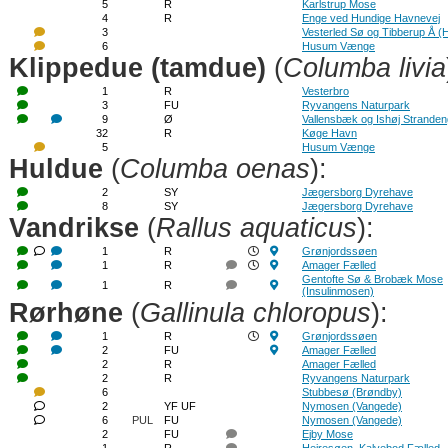
5
R
Karlstrup Mose
4
R
Enge ved Hundige Havnevej
3
Vesterled Sø og Tibberup Å 
6
Husum Vænge
Klippedue (tamdue)
(
Columba livia
1
R
Vesterbro
3
FU
Ryvangens Naturpark
9
Ø
Vallensbæk og Ishøj Strande
32
R
Køge Havn
5
Husum Vænge
Huldue
(
Columba oenas
):
2
SY
Jægersborg Dyrehave
8
SY
Jægersborg Dyrehave
Vandrikse
(
Rallus aquaticus
):
1
R
Grønjordssøen
1
R
Amager Fælled
Gentofte Sø & Brobæk Mose
1
R
(Insulinmosen)
Rørhøne
(
Gallinula chloropus
):
1
R
Grønjordssøen
2
FU
Amager Fælled
2
R
Amager Fælled
2
R
Ryvangens Naturpark
6
Stubbesø (Brøndby)
2
YF UF
Nymosen (Vangede)
6
PUL
FU
Nymosen (Vangede)
2
FU
Ejby Mose