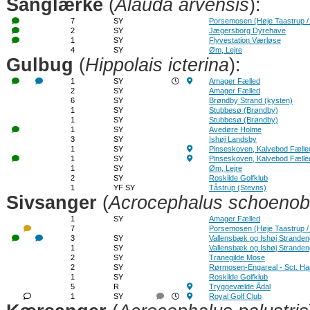
Sanglærke
(
Alauda arvensis
):
7
SY
Porsemosen (Høje Taastrup /
2
SY
Jægersborg Dyrehave
1
SY
Flyvestation Værløse
4
SY
Øm, Lejre
Gulbug
(
Hippolais icterina
):
1
SY
Amager Fælled
2
SY
Amager Fælled
6
SY
Brøndby Strand (kysten)
1
SY
Stubbesø (Brøndby)
1
SY
Stubbesø (Brøndby)
1
SY
Avedøre Holme
3
SY
Ishøj Landsby
1
SY
Pinseskoven, Kalvebod Fælle
1
SY
Pinseskoven, Kalvebod Fælle
1
SY
Øm, Lejre
2
SY
Roskilde Golfklub
1
YF SY
Tåstrup (Stevns)
Sivsanger
(
Acrocephalus schoeno
1
SY
Amager Fælled
7
Porsemosen (Høje Taastrup /
3
SY
Vallensbæk og Ishøj Strande
1
SY
Vallensbæk og Ishøj Strande
2
SY
Tranegilde Mose
2
SY
Rørmosen-Engareal - Sct. H
1
SY
Roskilde Golfklub
5
R
Tryggevælde Ådal
1
SY
Royal Golf Club