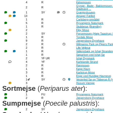
4
R
Kirkemosen
Gynge-, Bade-, Bakkemosen 
2
R
Gladsaxe ...
1
SY
Grønjordssøen
13
Amager Fælled
1
R
Carlsberg-området
5
R
Ryvangens Naturpark
1
R
Stubbesø (Brøndby)
2
Ejby Mose
2
SY
Porsemosen (Høje Taastrup /
1
R
Tordals Mose
9
R
Jægersborg Dyrehave
2
R
Wilmanns Park og Pipers Par
2
R
Lille Vejlesø
1
R
Vallensbæk og Ishøj Strande
1
R
Søparken ved Ishøj Sø
2
YF UR
Ishøj Dyrepark
4
YF
Karlslunde Strand
2
R
Rørmosen
1
R
Køge Havn
3
R
Karlstrup Mose
1
R
Enge ved Hundige Havnevej
1
SY
Vesterled Sø og Tibberup Å 
3
Husum Vænge
Sortmejse
(
Periparus ater
):
1
FU
Ryvangens Naturpark
2
R
Jægersborg Dyrehave
Sumpmejse
(
Poecile palustris
):
2
SY
Jægersborg Dyrehave