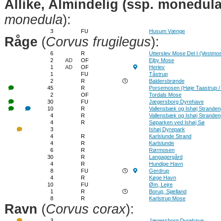
Allike, Almindelig (ssp. monedula
monedula
):
3
FU
Husum Vænge
Råge
(
Corvus frugilegus
):
6
R
Utterslev Mose Del I (Vestmo
2
AD
OF
Ejby Mose
1
AD
OF
Herlev
1
FU
Tåstrup
2
R
Baldersbrønde
45
R
Porsemosen (Høje Taastrup /
2
OF
Tordals Mose
30
FU
Jægersborg Dyrehave
10
R
Vallensbæk og Ishøj Strande
4
R
Vallensbæk og Ishøj Strande
4
R
Søparken ved Ishøj Sø
3
Ishøj Dyrepark
4
R
Karlslunde Strand
4
R
Karlslunde
6
R
Rørmosen
30
R
Langagergård
4
R
Hundige Havn
8
FU
Gerdrup
4
R
Køge Havn
10
FU
Øm, Lejre
1
R
Borup, Sjælland
8
R
Karlstrup Mose
Ravn
(
Corvus corax
):
3
Jægersborg Dyrehave