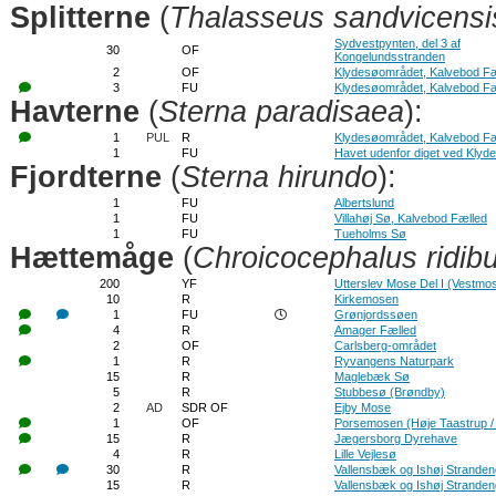
Splitterne
(
Thalasseus sandvicensi
Sydvestpynten, del 3 af
30
OF
Kongelundsstranden
2
OF
Klydesøområdet, Kalvebod Fæ
3
FU
Klydesøområdet, Kalvebod Fæ
Havterne
(
Sterna paradisaea
):
1
PUL
R
Klydesøområdet, Kalvebod Fæ
1
FU
Havet udenfor diget ved Klyd
Fjordterne
(
Sterna hirundo
):
1
FU
Albertslund
1
FU
Villahøj Sø, Kalvebod Fælled
1
FU
Tueholms Sø
Hættemåge
(
Chroicocephalus ridib
200
YF
Utterslev Mose Del I (Vestmo
10
R
Kirkemosen
1
FU
Grønjordssøen
4
R
Amager Fælled
2
OF
Carlsberg-området
1
R
Ryvangens Naturpark
15
R
Maglebæk Sø
5
R
Stubbesø (Brøndby)
2
AD
SDR OF
Ejby Mose
1
OF
Porsemosen (Høje Taastrup /
15
R
Jægersborg Dyrehave
4
R
Lille Vejlesø
30
R
Vallensbæk og Ishøj Strande
15
R
Vallensbæk og Ishøj Strande