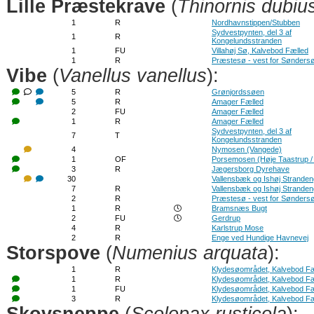
Lille Præstekrave
(
Thinornis dubiu
1
R
Nordhavnstippen/Stubben
Sydvestpynten, del 3 af
1
R
Kongelundsstranden
1
FU
Villahøj Sø, Kalvebod Fælled
1
R
Præstesø - vest for Sønders
Vibe
(
Vanellus vanellus
):
5
R
Grønjordssøen
5
R
Amager Fælled
2
FU
Amager Fælled
1
R
Amager Fælled
Sydvestpynten, del 3 af
7
T
Kongelundsstranden
4
Nymosen (Vangede)
1
OF
Porsemosen (Høje Taastrup /
3
R
Jægersborg Dyrehave
30
Vallensbæk og Ishøj Strande
7
R
Vallensbæk og Ishøj Strande
2
R
Præstesø - vest for Sønders
1
R
Bramsnæs Bugt
2
FU
Gerdrup
4
R
Karlstrup Mose
2
R
Enge ved Hundige Havnevej
Storspove
(
Numenius arquata
):
1
R
Klydesøområdet, Kalvebod Fæ
1
R
Klydesøområdet, Kalvebod Fæ
1
FU
Klydesøområdet, Kalvebod Fæ
3
R
Klydesøområdet, Kalvebod Fæ