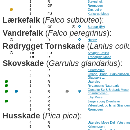
1
R
Stavnsholt
1
OF
Rørmosen
6
Øm, Lejre
1
FU
Karlstrup Mose
Lærkefalk
(
Falco subbuteo
):
1
OF
Buresø (By)
Vandrefalk
(
Falco peregrinus
):
1
R
Herlev
Rødrygget Tornskade
(
Lanius coll
1
FU
Amager Fælled
1
R
Tranegilde Mose
Skovskade
(
Garrulus glandarius
):
2
R
Kirkemosen
Gynge-, Bade-, Bakkemosen 
2
R
Gladsaxe ...
1
R
Utterslev
1
R
Ryvangens Naturpark
Gentofte Sø & Brobæk Mose
2
R
(Insulinmosen)
2
R
Ejby Mose
4
R
Jægersborg Dyrehave
1
R
Vallensbæk og Ishøj Strande
1
R
Rørmosen
Husskade
(
Pica pica
):
4
R
Utterslev Mose Del I (Vestmo
5
R
Kirkemosen