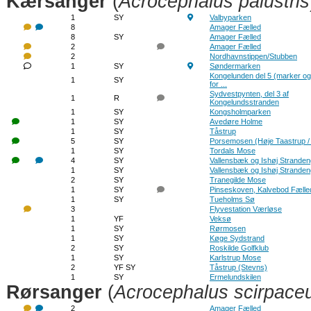
Kærsanger
(
Acrocephalus palustris
1
SY
Valbyparken
8
Amager Fælled
8
SY
Amager Fælled
2
Amager Fælled
2
Nordhavnstippen/Stubben
1
SY
Søndermarken
Kongelunden del 5 (marker o
1
SY
for ...
Sydvestpynten, del 3 af
1
R
Kongelundsstranden
1
SY
Kongsholmparken
1
SY
Avedøre Holme
1
SY
Tåstrup
5
SY
Porsemosen (Høje Taastrup /
1
SY
Tordals Mose
4
SY
Vallensbæk og Ishøj Strande
1
SY
Vallensbæk og Ishøj Strande
2
SY
Tranegilde Mose
1
SY
Pinseskoven, Kalvebod Fælle
1
SY
Tueholms Sø
3
Flyvestation Værløse
1
YF
Veksø
1
SY
Rørmosen
1
SY
Køge Sydstrand
2
SY
Roskilde Golfklub
1
SY
Karlstrup Mose
2
YF SY
Tåstrup (Stevns)
1
SY
Ermelundskilen
Rørsanger
(
Acrocephalus scirpace
2
Amager Fælled