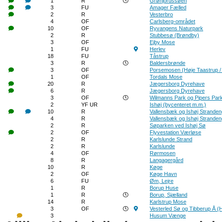
1
R
Grønjordssøen
3
FU
Amager Fælled
2
R
Vesterbro
4
OF
Carlsberg-området
10
OF
Ryvangens Naturpark
2
R
Stubbesø (Brøndby)
3
OF
Ejby Mose
1
FU
Herlev
18
FU
Tåstrup
3
R
Baldersbrønde
3
OF
Porsemosen (Høje Taastrup /
1
OF
Tordals Mose
20
R
Jægersborg Dyrehave
6
R
Jægersborg Dyrehave
3
OF
Wilmanns Park og Pipers Par
2
YF UR
Ishøj (bycenteret m.m.)
10
R
Vallensbæk og Ishøj Strande
4
R
Vallensbæk og Ishøj Strande
2
R
Søparken ved Ishøj Sø
2
OF
Flyvestation Værløse
2
R
Karlslunde Strand
2
R
Karlslunde
4
OF
Rørmosen
8
R
Langagergård
10
R
Køge
2
OF
Køge Havn
6
FU
Øm, Lejre
1
R
Borup Huse
1
R
Borup, Sjælland
14
R
Karlstrup Mose
3
OF
Vesterled Sø og Tibberup Å 
3
Husum Vænge