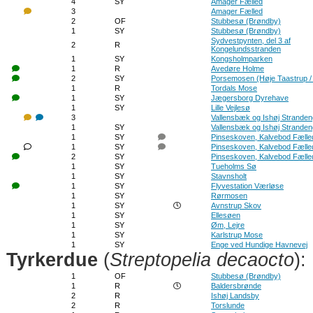
4
SY
Amager Fælled
3
Amager Fælled
2
OF
Stubbesø (Brøndby)
1
SY
Stubbesø (Brøndby)
Sydvestpynten, del 3 af
2
R
Kongelundsstranden
1
SY
Kongsholmparken
1
R
Avedøre Holme
2
SY
Porsemosen (Høje Taastrup /
1
R
Tordals Mose
1
SY
Jægersborg Dyrehave
1
SY
Lille Vejlesø
3
Vallensbæk og Ishøj Strande
1
SY
Vallensbæk og Ishøj Strande
1
SY
Pinseskoven, Kalvebod Fælle
1
SY
Pinseskoven, Kalvebod Fælle
2
SY
Pinseskoven, Kalvebod Fælle
1
SY
Tueholms Sø
1
SY
Stavnsholt
1
SY
Flyvestation Værløse
1
SY
Rørmosen
1
SY
Avnstrup Skov
1
SY
Ellesøen
1
SY
Øm, Lejre
1
SY
Karlstrup Mose
1
SY
Enge ved Hundige Havnevej
Tyrkerdue
(
Streptopelia decaocto
):
1
OF
Stubbesø (Brøndby)
1
R
Baldersbrønde
2
R
Ishøj Landsby
2
R
Torslunde