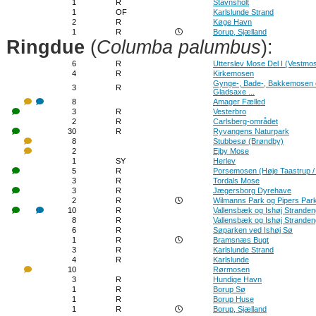
1
R
Stavnsholt
1
OF
Karlslunde Strand
2
R
Køge Havn
1
R
Borup, Sjælland
Ringdue
(
Columba palumbus
):
6
R
Utterslev Mose Del I (Vestmo
4
R
Kirkemosen
Gynge-, Bade-, Bakkemosen 
3
R
Gladsaxe ...
8
Amager Fælled
3
R
Vesterbro
2
R
Carlsberg-området
30
R
Ryvangens Naturpark
8
Stubbesø (Brøndby)
2
Ejby Mose
1
SY
Herlev
5
R
Porsemosen (Høje Taastrup /
3
R
Tordals Mose
3
R
Jægersborg Dyrehave
2
R
Wilmanns Park og Pipers Par
10
R
Vallensbæk og Ishøj Strande
8
R
Vallensbæk og Ishøj Strande
6
R
Søparken ved Ishøj Sø
1
R
Bramsnæs Bugt
3
R
Karlslunde Strand
4
R
Karlslunde
10
Rørmosen
3
R
Hundige Havn
1
R
Borup Sø
1
R
Borup Huse
1
R
Borup, Sjælland