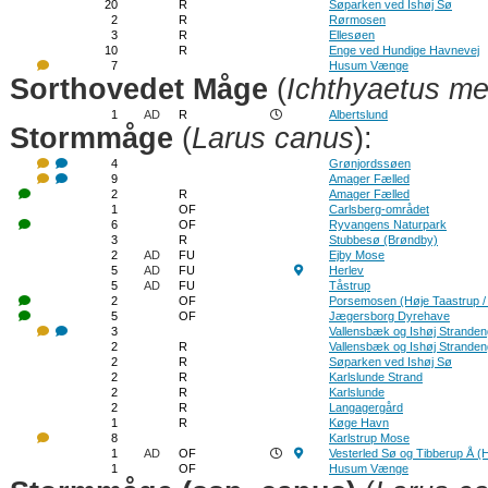
20
R
Søparken ved Ishøj Sø
2
R
Rørmosen
3
R
Ellesøen
10
R
Enge ved Hundige Havnevej
7
Husum Vænge
Sorthovedet Måge
(
Ichthyaetus m
1
AD
R
Albertslund
Stormmåge
(
Larus canus
):
4
Grønjordssøen
9
Amager Fælled
2
R
Amager Fælled
1
OF
Carlsberg-området
6
OF
Ryvangens Naturpark
3
R
Stubbesø (Brøndby)
2
AD
FU
Ejby Mose
5
AD
FU
Herlev
5
AD
FU
Tåstrup
2
OF
Porsemosen (Høje Taastrup /
5
OF
Jægersborg Dyrehave
3
Vallensbæk og Ishøj Strande
2
R
Vallensbæk og Ishøj Strande
2
R
Søparken ved Ishøj Sø
2
R
Karlslunde Strand
2
R
Karlslunde
2
R
Langagergård
1
R
Køge Havn
8
Karlstrup Mose
1
AD
OF
Vesterled Sø og Tibberup Å 
1
OF
Husum Vænge