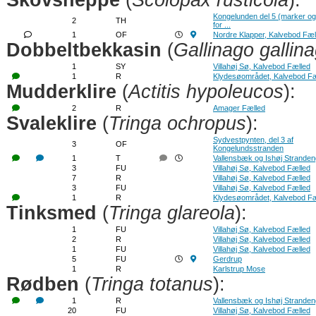
Skovsneppe
(
Scolopax rusticola
):
Kongelunden del 5 (marker o
2
TH
for ...
1
OF
Nordre Klapper, Kalvebod Fæl
Dobbeltbekkasin
(
Gallinago gallin
1
SY
Villahøj Sø, Kalvebod Fælled
1
R
Klydesøområdet, Kalvebod Fæ
Mudderklire
(
Actitis hypoleucos
):
2
R
Amager Fælled
Svaleklire
(
Tringa ochropus
):
Sydvestpynten, del 3 af
3
OF
Kongelundsstranden
1
T
Vallensbæk og Ishøj Strande
3
FU
Villahøj Sø, Kalvebod Fælled
7
R
Villahøj Sø, Kalvebod Fælled
3
FU
Villahøj Sø, Kalvebod Fælled
1
R
Klydesøområdet, Kalvebod Fæ
Tinksmed
(
Tringa glareola
):
1
FU
Villahøj Sø, Kalvebod Fælled
2
R
Villahøj Sø, Kalvebod Fælled
1
FU
Villahøj Sø, Kalvebod Fælled
5
FU
Gerdrup
1
R
Karlstrup Mose
Rødben
(
Tringa totanus
):
1
R
Vallensbæk og Ishøj Strande
20
FU
Villahøj Sø, Kalvebod Fælled