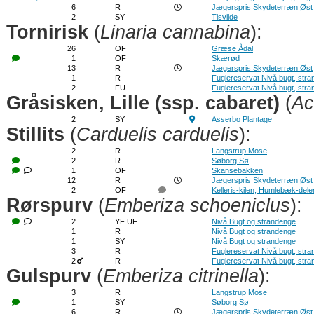
6
R
Jægerspris Skydeterræn Øst
2
SY
Tisvilde
Tornirisk
(
Linaria cannabina
):
26
OF
Græse Ådal
1
OF
Skærød
13
R
Jægerspris Skydeterræn Øst
1
R
Fuglereservat Nivå bugt, str
2
FU
Fuglereservat Nivå bugt, str
Gråsisken, Lille (ssp. cabaret)
(
Ac
2
SY
Asserbo Plantage
Stillits
(
Carduelis carduelis
):
2
R
Langstrup Mose
2
R
Søborg Sø
1
OF
Skansebakken
12
R
Jægerspris Skydeterræn Øst
2
OF
Kelleris-kilen, Humlebæk-dele
Rørspurv
(
Emberiza schoeniclus
):
2
YF UF
Nivå Bugt og strandenge
1
R
Nivå Bugt og strandenge
1
SY
Nivå Bugt og strandenge
3
R
Fuglereservat Nivå bugt, str
2
R
Fuglereservat Nivå bugt, str
Gulspurv
(
Emberiza citrinella
):
3
R
Langstrup Mose
1
SY
Søborg Sø
6
R
Jægerspris Skydeterræn Øst