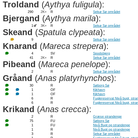
Troldand
(
Aythya fuligula
):
290
2K+
R
Selsø Sø området
Bjergand
(
Aythya marila
):
1
3K+
R
Selsø Sø området
Skeand
(
Spatula clypeata
):
9
Selsø Sø området
Knarand
(
Mareca strepera
):
4
SV
Spodsbjerg
41
2K+
R
Selsø Sø området
Pibeand
(
Mareca penelope
):
2
R
Selsø Sø området
Gråand
(
Anas platyrhynchos
):
30
R
Søborg Sø
1
OF
Kikhavn
1
OF
Kikhavn
6
R
Fuglereservat Nivå bugt, str
6
R
Fuglereservat Nivå bugt, str
Krikand
(
Anas crecca
):
2
R
Græse strandenge
75
FU
Søborg Sø
1
FU
Nivå Bugt og strandenge
1
R
Nivå Bugt og strandenge
3
R
Selsø Sø området