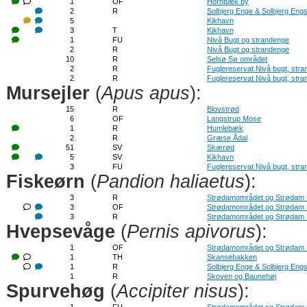
1
OF
Hornbæk by
2
R
Solbjerg Enge & Solbjerg Eng
5
Kikhavn
3
T
Kikhavn
1
FU
Nivå Bugt og strandenge
2
R
Nivå Bugt og strandenge
10
R
Selsø Sø området
2
R
Fuglereservat Nivå bugt, str
2
R
Fuglereservat Nivå bugt, str
Mursejler
(
Apus apus
):
15
R
Blovstrød
6
OF
Langstrup Mose
1
R
Humlebæk
2
R
Græse Ådal
51
SV
Skærød
5
SV
Kikhavn
3
FU
Fuglereservat Nivå bugt, str
Fiskeørn
(
Pandion haliaetus
):
3
R
Strødamområdet og Strødam
3
OF
Strødamområdet og Strødam
3
R
Strødamområdet og Strødam
Hvepsevåge
(
Pernis apivorus
):
1
OF
Strødamområdet og Strødam
1
TH
Skansebakken
1
R
Solbjerg Enge & Solbjerg Eng
1
R
Skoven og Baunehøj
Spurvehøg
(
Accipiter nisus
):