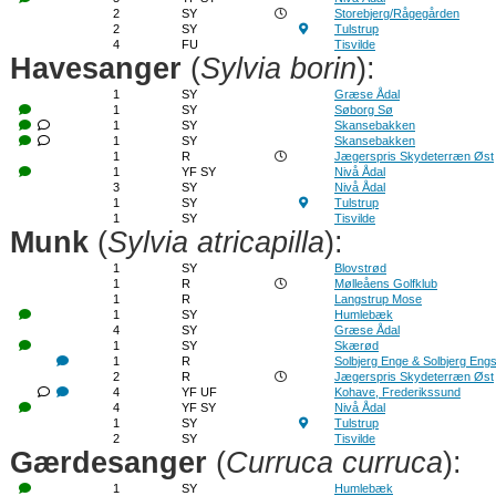
2
SY
Storebjerg/Rågegården
2
SY
Tulstrup
4
FU
Tisvilde
Havesanger
(
Sylvia borin
):
1
SY
Græse Ådal
1
SY
Søborg Sø
1
SY
Skansebakken
1
SY
Skansebakken
1
R
Jægerspris Skydeterræn Øst
1
YF SY
Nivå Ådal
3
SY
Nivå Ådal
1
SY
Tulstrup
1
SY
Tisvilde
Munk
(
Sylvia atricapilla
):
1
SY
Blovstrød
1
R
Mølleåens Golfklub
1
R
Langstrup Mose
1
SY
Humlebæk
4
SY
Græse Ådal
1
SY
Skærød
1
R
Solbjerg Enge & Solbjerg Eng
2
R
Jægerspris Skydeterræn Øst
4
YF UF
Kohave, Frederikssund
4
YF SY
Nivå Ådal
1
SY
Tulstrup
2
SY
Tisvilde
Gærdesanger
(
Curruca curruca
):
1
SY
Humlebæk