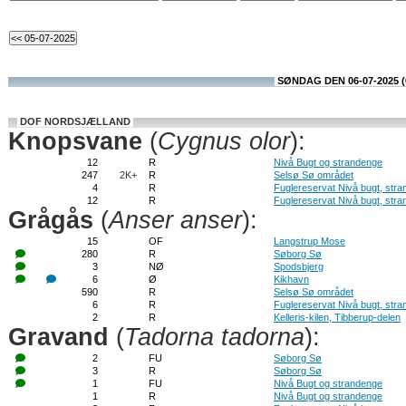
SØNDAG DEN 06-07-2025 (
DOF NORDSJÆLLAND
Knopsvane
(
Cygnus olor
):
12
R
Nivå Bugt og strandenge
247
2K+
R
Selsø Sø området
4
R
Fuglereservat Nivå bugt, str
12
R
Fuglereservat Nivå bugt, str
Grågås
(
Anser anser
):
15
OF
Langstrup Mose
280
R
Søborg Sø
3
NØ
Spodsbjerg
6
Ø
Kikhavn
590
R
Selsø Sø området
6
R
Fuglereservat Nivå bugt, str
2
R
Kelleris-kilen, Tibberup-delen
Gravand
(
Tadorna tadorna
):
2
FU
Søborg Sø
3
R
Søborg Sø
1
FU
Nivå Bugt og strandenge
1
R
Nivå Bugt og strandenge