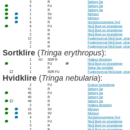
3
R
Søborg Sø
5
FU
Søborg Sø
1
R
Søborg Sø
1
SV
Kikhavn
1
SV
Kikhavn
6
R
Nordskovsengene Syd
8
FU
Nivå Bugt og strandenge
1
R
Nivå Bugt og strandenge
2
R
Nivå Bugt og strandenge
12
R
Fuglereservat Nivå bugt, str
2
R
Fuglereservat Nivå bugt, str
1
R
Fuglereservat Nivå bugt, str
Sortklire
(
Tringa erythropus
):
1
AD
SDR R
Holløse Bredning
1
FU
Nivå Bugt og strandenge
1
R
Selsø Sø området
1
SDR FU
Fuglereservat Nivå bugt, str
Hvidklire
(
Tringa nebularia
):
2
FU
Græse strandenge
41
R
Søborg Sø
45
FU
Søborg Sø
40
R
Søborg Sø
48
R
Søborg Sø
2
R
Holløse Bredning
16
SV
Kikhavn
16
SV
Kikhavn
4
R
Nordskovsengene Syd
1
FU
Nivå Bugt og strandenge
3
R
Nivå Bugt og strandenge
2
R
Nivå Bugt og strandenge