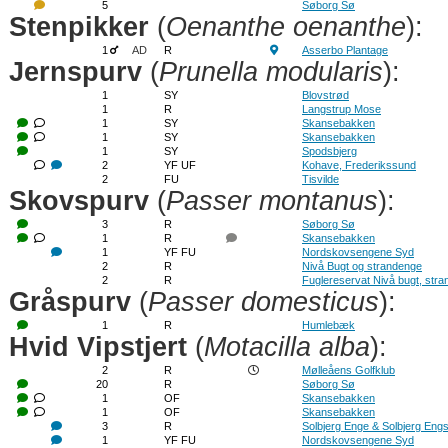
5
Søborg Sø
Stenpikker
(
Oenanthe oenanthe
):
1
AD
R
Asserbo Plantage
Jernspurv
(
Prunella modularis
):
1
SY
Blovstrød
1
R
Langstrup Mose
1
SY
Skansebakken
1
SY
Skansebakken
1
SY
Spodsbjerg
2
YF UF
Kohave, Frederikssund
2
FU
Tisvilde
Skovspurv
(
Passer montanus
):
3
R
Søborg Sø
1
R
Skansebakken
1
YF FU
Nordskovsengene Syd
2
R
Nivå Bugt og strandenge
2
R
Fuglereservat Nivå bugt, str
Gråspurv
(
Passer domesticus
):
1
R
Humlebæk
Hvid Vipstjert
(
Motacilla alba
):
2
R
Mølleåens Golfklub
20
R
Søborg Sø
1
OF
Skansebakken
1
OF
Skansebakken
3
R
Solbjerg Enge & Solbjerg Eng
1
YF FU
Nordskovsengene Syd