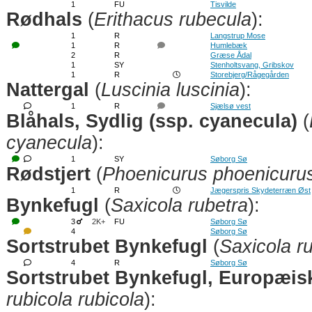
1
FU
Tisvilde
Rødhals
(
Erithacus rubecula
):
1
R
Langstrup Mose
1
R
Humlebæk
2
R
Græse Ådal
1
SY
Stenholtsvang, Gribskov
1
R
Storebjerg/Rågegården
Nattergal
(
Luscinia luscinia
):
1
R
Sjælsø vest
Blåhals, Sydlig (ssp. cyanecula)
(
cyanecula
):
1
SY
Søborg Sø
Rødstjert
(
Phoenicurus phoenicuru
1
R
Jægerspris Skydeterræn Øst
Bynkefugl
(
Saxicola rubetra
):
3
2K+
FU
Søborg Sø
4
Søborg Sø
Sortstrubet Bynkefugl
(
Saxicola r
4
R
Søborg Sø
Sortstrubet Bynkefugl, Europæisk
rubicola rubicola
):