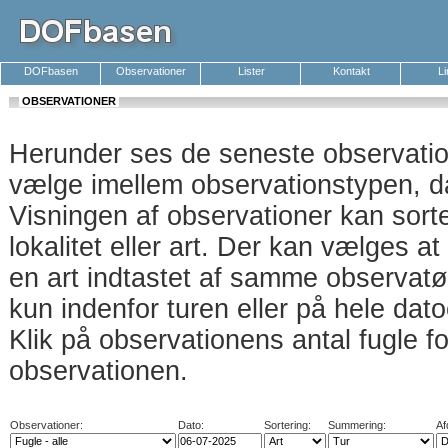
DOFbasen
Observationer
Lister
Kontakt
L
OBSERVATIONER
Herunder ses de seneste observati
vælge imellem observationstypen, da
Visningen af observationer kan sort
lokalitet eller art. Der kan vælges a
en art indtastet af samme observatø
kun indenfor turen eller på hele dat
Klik på observationens antal fugle f
observationen.
Observationer:
Dato:
Sortering:
Summering:
Af