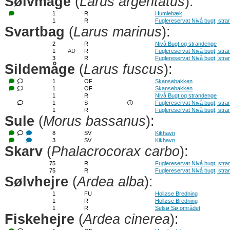
Sølvmåge
(
Larus argentatus
):
1
R
Humlebæk
1
R
Fuglereservat Nivå bugt, str
Svartbag
(
Larus marinus
):
2
R
Nivå Bugt og strandenge
1
AD
R
Fuglereservat Nivå bugt, str
3
R
Fuglereservat Nivå bugt, str
Sildemåge
(
Larus fuscus
):
1
OF
Skansebakken
1
OF
Skansebakken
1
R
Nivå Bugt og strandenge
1
S
Fuglereservat Nivå bugt, str
1
R
Fuglereservat Nivå bugt, str
Sule
(
Morus bassanus
):
8
SV
Kikhavn
3
SV
Kikhavn
Skarv
(
Phalacrocorax carbo
):
75
R
Fuglereservat Nivå bugt, str
75
R
Fuglereservat Nivå bugt, str
Sølvhejre
(
Ardea alba
):
1
FU
Holløse Bredning
1
R
Holløse Bredning
1
R
Selsø Sø området
Fiskehejre
(
Ardea cinerea
):