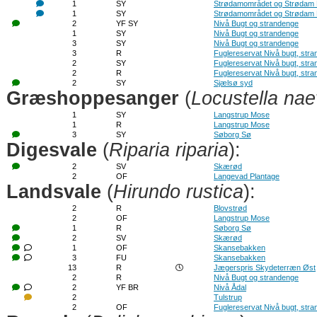
1
SY
Strødamområdet og Strødam
1
SY
Strødamområdet og Strødam
2
YF SY
Nivå Bugt og strandenge
1
SY
Nivå Bugt og strandenge
3
SY
Nivå Bugt og strandenge
3
R
Fuglereservat Nivå bugt, str
2
SY
Fuglereservat Nivå bugt, str
2
R
Fuglereservat Nivå bugt, str
2
SY
Sjælsø syd
Græshoppesanger
(
Locustella nae
1
SY
Langstrup Mose
1
R
Langstrup Mose
3
SY
Søborg Sø
Digesvale
(
Riparia riparia
):
2
SV
Skærød
2
OF
Langevad Plantage
Landsvale
(
Hirundo rustica
):
2
R
Blovstrød
2
OF
Langstrup Mose
1
R
Søborg Sø
2
SV
Skærød
1
OF
Skansebakken
3
FU
Skansebakken
13
R
Jægerspris Skydeterræn Øst
2
R
Nivå Bugt og strandenge
2
YF BR
Nivå Ådal
2
Tulstrup
2
OF
Fuglereservat Nivå bugt, str