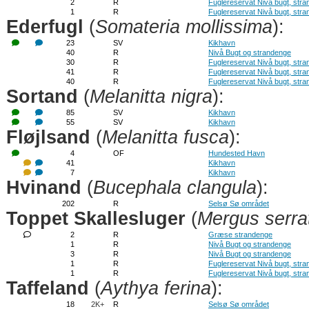
2
R
Fuglereservat Nivå bugt, str
1
R
Fuglereservat Nivå bugt, str
Ederfugl
(
Somateria mollissima
):
23
SV
Kikhavn
40
R
Nivå Bugt og strandenge
30
R
Fuglereservat Nivå bugt, str
41
R
Fuglereservat Nivå bugt, str
40
R
Fuglereservat Nivå bugt, str
Sortand
(
Melanitta nigra
):
85
SV
Kikhavn
55
SV
Kikhavn
Fløjlsand
(
Melanitta fusca
):
4
OF
Hundested Havn
41
Kikhavn
7
Kikhavn
Hvinand
(
Bucephala clangula
):
202
R
Selsø Sø området
Toppet Skallesluger
(
Mergus serra
2
R
Græse strandenge
1
R
Nivå Bugt og strandenge
3
R
Nivå Bugt og strandenge
1
R
Fuglereservat Nivå bugt, str
1
R
Fuglereservat Nivå bugt, str
Taffeland
(
Aythya ferina
):
18
2K+
R
Selsø Sø området