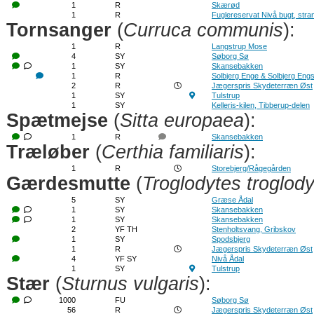
1
R
Skærød
1
R
Fuglereservat Nivå bugt, str
Tornsanger
(
Curruca communis
):
1
R
Langstrup Mose
4
SY
Søborg Sø
1
SY
Skansebakken
1
R
Solbjerg Enge & Solbjerg Eng
2
R
Jægerspris Skydeterræn Øst
1
SY
Tulstrup
1
SY
Kelleris-kilen, Tibberup-delen
Spætmejse
(
Sitta europaea
):
1
R
Skansebakken
Træløber
(
Certhia familiaris
):
1
R
Storebjerg/Rågegården
Gærdesmutte
(
Troglodytes troglod
5
SY
Græse Ådal
1
SY
Skansebakken
1
SY
Skansebakken
2
YF TH
Stenholtsvang, Gribskov
1
SY
Spodsbjerg
1
R
Jægerspris Skydeterræn Øst
4
YF SY
Nivå Ådal
1
SY
Tulstrup
Stær
(
Sturnus vulgaris
):
1000
FU
Søborg Sø
56
R
Jægerspris Skydeterræn Øst