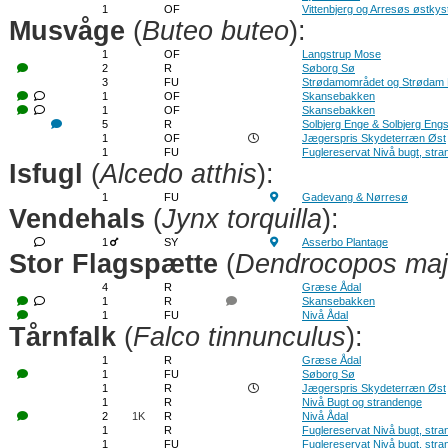
1
OF
Vittenbjerg og Arresøs østkys
Musvåge
(
Buteo buteo
):
1
OF
Langstrup Mose
2
R
Søborg Sø
3
FU
Strødamområdet og Strødam
1
OF
Skansebakken
1
OF
Skansebakken
5
R
Solbjerg Enge & Solbjerg Eng
1
OF
Jægerspris Skydeterræn Øst
1
FU
Fuglereservat Nivå bugt, str
Isfugl
(
Alcedo atthis
):
1
FU
Gadevang & Nørresø
Vendehals
(
Jynx torquilla
):
1
SY
Asserbo Plantage
Stor Flagspætte
(
Dendrocopos maj
4
R
Græse Ådal
1
R
Skansebakken
1
FU
Nivå Ådal
Tårnfalk
(
Falco tinnunculus
):
1
R
Græse Ådal
1
FU
Søborg Sø
1
R
Jægerspris Skydeterræn Øst
1
R
Nivå Bugt og strandenge
2
1K
R
Nivå Ådal
1
R
Fuglereservat Nivå bugt, str
1
FU
Fuglereservat Nivå bugt, str