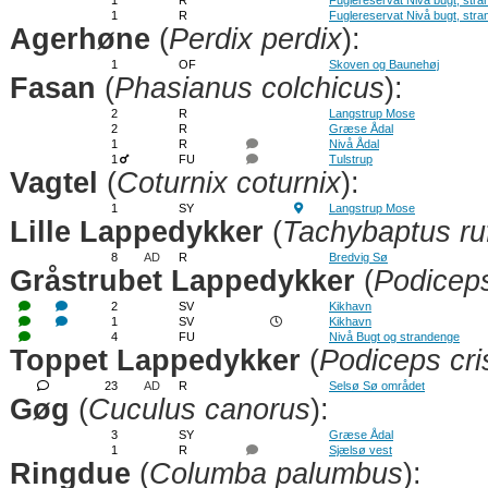
1
R
Fuglereservat Nivå bugt, str
1
R
Fuglereservat Nivå bugt, str
Agerhøne
(
Perdix perdix
):
1
OF
Skoven og Baunehøj
Fasan
(
Phasianus colchicus
):
2
R
Langstrup Mose
2
R
Græse Ådal
1
R
Nivå Ådal
1
FU
Tulstrup
Vagtel
(
Coturnix coturnix
):
1
SY
Langstrup Mose
Lille Lappedykker
(
Tachybaptus ruf
8
AD
R
Bredvig Sø
Gråstrubet Lappedykker
(
Podicep
2
SV
Kikhavn
1
SV
Kikhavn
4
FU
Nivå Bugt og strandenge
Toppet Lappedykker
(
Podiceps cri
23
AD
R
Selsø Sø området
Gøg
(
Cuculus canorus
):
3
SY
Græse Ådal
1
R
Sjælsø vest
Ringdue
(
Columba palumbus
):