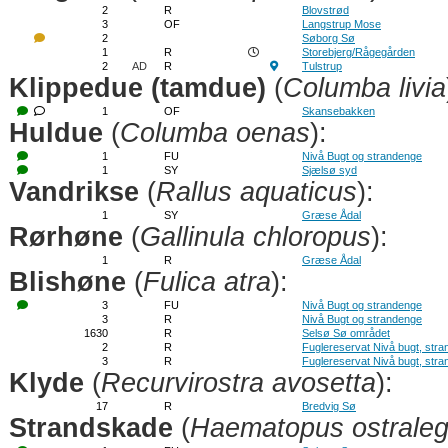
2
R
Blovstrød
3
OF
Langstrup Mose
2
Søborg Sø
1
R
Storebjerg/Rågegården
2
AD
R
Tulstrup
Klippedue (tamdue)
(
Columba livia
1
OF
Skansebakken
Huldue
(
Columba oenas
):
1
FU
Nivå Bugt og strandenge
1
SY
Sjælsø syd
Vandrikse
(
Rallus aquaticus
):
1
SY
Græse Ådal
Rørhøne
(
Gallinula chloropus
):
1
R
Græse Ådal
Blishøne
(
Fulica atra
):
3
FU
Nivå Bugt og strandenge
3
R
Nivå Bugt og strandenge
1630
R
Selsø Sø området
2
R
Fuglereservat Nivå bugt, str
3
R
Fuglereservat Nivå bugt, str
Klyde
(
Recurvirostra avosetta
):
17
R
Bredvig Sø
Strandskade
(
Haematopus ostrale