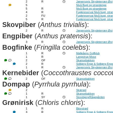
2
R
Jægerspris Skydeterræn Øst
5
Nivå Bugt og strandenge
5
R
Nivå Bugt og strandenge
4
R
Fuglereservat Nivå bugt, str
2
FU
Fuglereservat Nivå bugt, str
5
R
Fuglereservat Nivå bugt, str
Skovpiber
(
Anthus trivialis
):
2
R
Jægerspris Skydeterræn Øst
Engpiber
(
Anthus pratensis
):
3
R
Jægerspris Skydeterræn Øst
Bogfinke
(
Fringilla coelebs
):
1
R
Mølleåens Golfklub
1
R
Langstrup Mose
2
OF
Skansebakken
2
R
Solbjerg Enge & Solbjerg Eng
1
R
Jægerspris Skydeterræn Øst
Kernebider
(
Coccothraustes cocco
2
OF
Skansebakken
Dompap
(
Pyrrhula pyrrhula
):
2
Skærød
1
R
Skansebakken
1
SY
Storebjerg/Rågegården
Grønirisk
(
Chloris chloris
):
1
R
Blovstrød
3
R
Solbjerg Enge & Solbjerg Eng