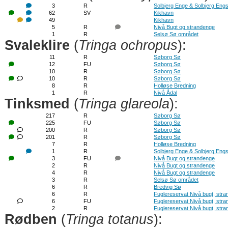
3
R
Solbjerg Enge & Solbjerg Eng
62
SV
Kikhavn
49
Kikhavn
5
R
Nivå Bugt og strandenge
1
R
Selsø Sø området
Svaleklire
(
Tringa ochropus
):
11
R
Søborg Sø
12
FU
Søborg Sø
10
R
Søborg Sø
10
R
Søborg Sø
8
R
Holløse Bredning
1
R
Nivå Ådal
Tinksmed
(
Tringa glareola
):
217
R
Søborg Sø
225
FU
Søborg Sø
200
R
Søborg Sø
201
R
Søborg Sø
7
R
Holløse Bredning
1
R
Solbjerg Enge & Solbjerg Eng
3
FU
Nivå Bugt og strandenge
2
R
Nivå Bugt og strandenge
4
R
Nivå Bugt og strandenge
3
R
Selsø Sø området
6
R
Bredvig Sø
6
R
Fuglereservat Nivå bugt, str
6
FU
Fuglereservat Nivå bugt, str
2
R
Fuglereservat Nivå bugt, str
Rødben
(
Tringa totanus
):