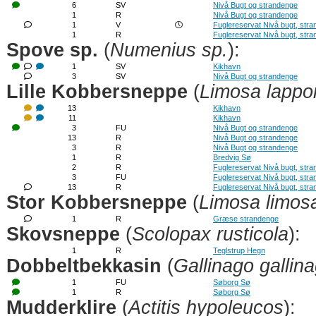
6
SV
Nivå Bugt og strandenge
1
R
Nivå Bugt og strandenge
1
V
Fuglereservat Nivå bugt, str
1
R
Fuglereservat Nivå bugt, str
Spove sp.
(
Numenius sp.
):
1
SV
Kikhavn
3
SV
Nivå Bugt og strandenge
Lille Kobbersneppe
(
Limosa lappo
13
Kikhavn
11
Kikhavn
3
FU
Nivå Bugt og strandenge
13
R
Nivå Bugt og strandenge
3
R
Nivå Bugt og strandenge
1
R
Bredvig Sø
2
R
Fuglereservat Nivå bugt, str
3
FU
Fuglereservat Nivå bugt, str
13
R
Fuglereservat Nivå bugt, str
Stor Kobbersneppe
(
Limosa limos
1
R
Græse strandenge
Skovsneppe
(
Scolopax rusticola
):
1
R
Teglstrup Hegn
Dobbeltbekkasin
(
Gallinago gallin
1
FU
Søborg Sø
1
R
Søborg Sø
Mudderklire
(
Actitis hypoleucos
):