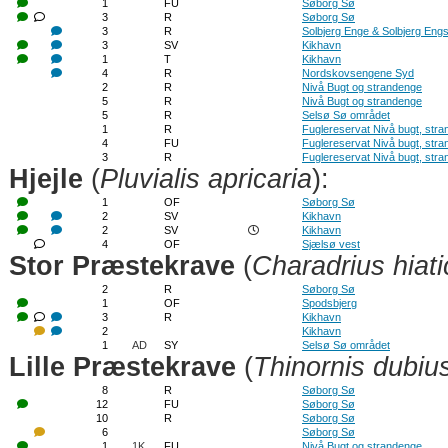
1
FU
Søborg Sø
3
R
Søborg Sø
3
R
Solbjerg Enge & Solbjerg Eng
3
SV
Kikhavn
1
T
Kikhavn
4
R
Nordskovsengene Syd
2
R
Nivå Bugt og strandenge
5
R
Nivå Bugt og strandenge
5
R
Selsø Sø området
1
R
Fuglereservat Nivå bugt, str
4
FU
Fuglereservat Nivå bugt, str
3
R
Fuglereservat Nivå bugt, str
Hjejle
(
Pluvialis apricaria
):
1
OF
Søborg Sø
2
SV
Kikhavn
2
SV
Kikhavn
4
OF
Sjælsø vest
Stor Præstekrave
(
Charadrius hiati
2
R
Søborg Sø
1
OF
Spodsbjerg
3
R
Kikhavn
2
Kikhavn
1
AD
SY
Selsø Sø området
Lille Præstekrave
(
Thinornis dubiu
8
R
Søborg Sø
12
FU
Søborg Sø
10
R
Søborg Sø
6
Søborg Sø
1
1K
FU
Nivå Bugt og strandenge