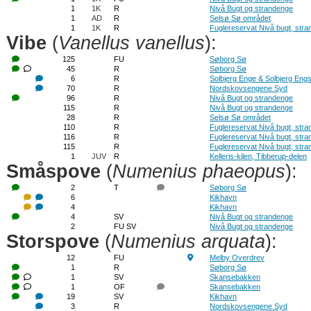
1
1K
R
Nivå Bugt og strandenge
1
AD
R
Selsø Sø området
1
1K
R
Fuglereservat Nivå bugt, str
Vibe
(
Vanellus vanellus
):
125
FU
Søborg Sø
45
R
Søborg Sø
6
R
Solbjerg Enge & Solbjerg Eng
70
R
Nordskovsengene Syd
96
R
Nivå Bugt og strandenge
115
R
Nivå Bugt og strandenge
28
R
Selsø Sø området
110
R
Fuglereservat Nivå bugt, str
116
R
Fuglereservat Nivå bugt, str
115
R
Fuglereservat Nivå bugt, str
1
JUV
R
Kelleris-kilen, Tibberup-delen
Småspove
(
Numenius phaeopus
):
2
T
Søborg Sø
6
Kikhavn
4
Kikhavn
4
SV
Nivå Bugt og strandenge
2
FU SV
Nivå Bugt og strandenge
Storspove
(
Numenius arquata
):
12
FU
Melby Overdrev
1
R
Søborg Sø
1
SV
Skansebakken
1
OF
Skansebakken
19
SV
Kikhavn
3
R
Nordskovsengene Syd