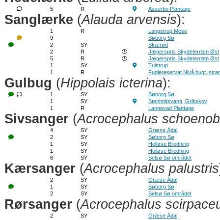
5
R
Asserbo Plantage
Sanglærke
(
Alauda arvensis
):
1
R
Langstrup Mose
9
Søborg Sø
2
SY
Skærød
2
R
Jægerspris Skydeterræn Øst
5
R
Jægerspris Skydeterræn Øst
1
SY
Tulstrup
1
R
Fuglereservat Nivå bugt, str
Gulbug
(
Hippolais icterina
):
1
SY
Søborg Sø
1
SY
Stenholtsvang, Gribskov
1
R
Langevad Plantage
Sivsanger
(
Acrocephalus schoeno
4
SY
Græse Ådal
2
SY
Søborg Sø
1
SY
Holløse Bredning
1
SY
Holløse Bredning
6
SY
Selsø Sø området
Kærsanger
(
Acrocephalus palustris
2
SY
Græse Ådal
1
SY
Søborg Sø
2
SY
Selsø Sø området
Rørsanger
(
Acrocephalus scirpace
2
SY
Græse Ådal