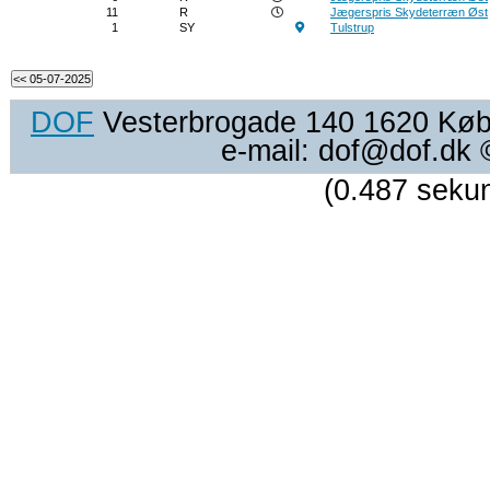
11
R
Jægerspris Skydeterræn Øst
1
SY
Tulstrup
DOF
Vesterbrogade 140 1620 Køben
e-mail: dof@dof.dk
(0.487 seku