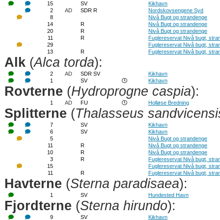
15
SV
Kikhavn
2
AD
SDR R
Nordskovsengene Syd
8
Nivå Bugt og strandenge
14
R
Nivå Bugt og strandenge
20
R
Nivå Bugt og strandenge
11
R
Fuglereservat Nivå bugt, str
29
Fuglereservat Nivå bugt, str
13
R
Fuglereservat Nivå bugt, str
Alk
(
Alca torda
):
2
AD
SDR SV
Kikhavn
1
SV
Kikhavn
Rovterne
(
Hydroprogne caspia
):
1
AD
FU
Holløse Bredning
Splitterne
(
Thalasseus sandvicensi
7
SV
Kikhavn
6
SV
Kikhavn
5
Nivå Bugt og strandenge
11
R
Nivå Bugt og strandenge
10
R
Nivå Bugt og strandenge
3
R
Fuglereservat Nivå bugt, str
15
Fuglereservat Nivå bugt, str
11
R
Fuglereservat Nivå bugt, str
Havterne
(
Sterna paradisaea
):
1
SV
Hundested Havn
Fjordterne
(
Sterna hirundo
):
9
SV
Kikhavn