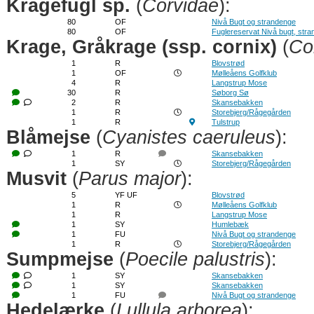
Kragefugl sp.
(
Corvidae
):
80
OF
Nivå Bugt og strandenge
80
OF
Fuglereservat Nivå bugt, str
Krage, Gråkrage (ssp. cornix)
(
Co
1
R
Blovstrød
1
OF
Mølleåens Golfklub
4
R
Langstrup Mose
30
R
Søborg Sø
2
R
Skansebakken
1
R
Storebjerg/Rågegården
1
R
Tulstrup
Blåmejse
(
Cyanistes caeruleus
):
1
R
Skansebakken
1
SY
Storebjerg/Rågegården
Musvit
(
Parus major
):
5
YF UF
Blovstrød
1
R
Mølleåens Golfklub
1
R
Langstrup Mose
1
SY
Humlebæk
1
FU
Nivå Bugt og strandenge
1
R
Storebjerg/Rågegården
Sumpmejse
(
Poecile palustris
):
1
SY
Skansebakken
1
SY
Skansebakken
1
FU
Nivå Bugt og strandenge
Hedelærke
(
Lullula arborea
):