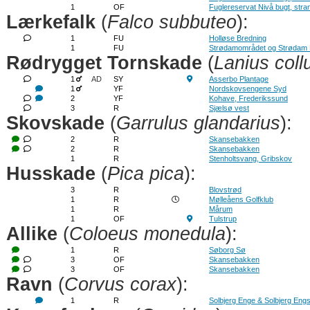
1
OF
Fuglereservat Nivå bugt, str
Lærkefalk
(
Falco subbuteo
):
1
FU
Holløse Bredning
1
FU
Strødamområdet og Strødam
Rødrygget Tornskade
(
Lanius coll
1
AD
SY
Asserbo Plantage
1
YF
Nordskovsengene Syd
2
YF
Kohave, Frederikssund
3
R
Sjælsø vest
Skovskade
(
Garrulus glandarius
):
2
R
Skansebakken
2
R
Skansebakken
1
R
Stenholtsvang, Gribskov
Husskade
(
Pica pica
):
3
R
Blovstrød
1
R
Mølleåens Golfklub
1
R
Mårum
1
OF
Tulstrup
Allike
(
Coloeus monedula
):
1
R
Søborg Sø
3
OF
Skansebakken
3
OF
Skansebakken
Ravn
(
Corvus corax
):
1
R
Solbjerg Enge & Solbjerg Eng