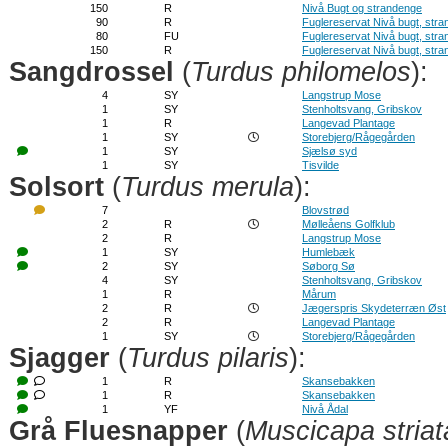
150
R
Nivå Bugt og strandenge
90
R
Fuglereservat Nivå bugt, str
80
FU
Fuglereservat Nivå bugt, str
150
R
Fuglereservat Nivå bugt, str
Sangdrossel
(
Turdus philomelos
):
4
SY
Langstrup Mose
1
SY
Stenholtsvang, Gribskov
1
R
Langevad Plantage
1
SY
Storebjerg/Rågegården
1
SY
Sjælsø syd
1
SY
Tisvilde
Solsort
(
Turdus merula
):
7
Blovstrød
2
R
Mølleåens Golfklub
2
R
Langstrup Mose
1
SY
Humlebæk
2
SY
Søborg Sø
4
SY
Stenholtsvang, Gribskov
1
R
Mårum
2
R
Jægerspris Skydeterræn Øst
2
R
Langevad Plantage
1
SY
Storebjerg/Rågegården
Sjagger
(
Turdus pilaris
):
1
R
Skansebakken
1
R
Skansebakken
1
YF
Nivå Ådal
Grå Fluesnapper
(
Muscicapa striat