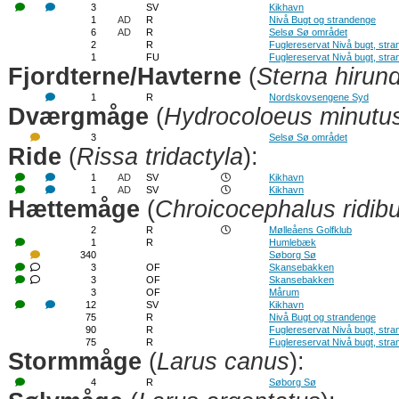
3
SV
Kikhavn
1
AD
R
Nivå Bugt og strandenge
6
AD
R
Selsø Sø området
2
R
Fuglereservat Nivå bugt, str
1
FU
Fuglereservat Nivå bugt, str
Fjordterne/Havterne
(
Sterna hirun
1
R
Nordskovsengene Syd
Dværgmåge
(
Hydrocoloeus minutu
3
Selsø Sø området
Ride
(
Rissa tridactyla
):
1
AD
SV
Kikhavn
1
AD
SV
Kikhavn
Hættemåge
(
Chroicocephalus ridib
2
R
Mølleåens Golfklub
1
R
Humlebæk
340
Søborg Sø
3
OF
Skansebakken
3
OF
Skansebakken
3
OF
Mårum
12
SV
Kikhavn
75
R
Nivå Bugt og strandenge
90
R
Fuglereservat Nivå bugt, str
75
R
Fuglereservat Nivå bugt, str
Stormmåge
(
Larus canus
):
4
R
Søborg Sø