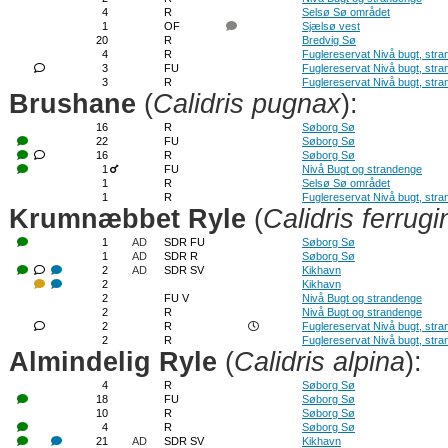
4
R
Selsø Sø området
1
OF
Sjælsø vest
20
R
Bredvig Sø
4
R
Fuglereservat Nivå bugt, str
3
FU
Fuglereservat Nivå bugt, str
3
R
Fuglereservat Nivå bugt, str
Brushane
(
Calidris pugnax
):
16
R
Søborg Sø
22
FU
Søborg Sø
16
R
Søborg Sø
1
FU
Nivå Bugt og strandenge
1
R
Selsø Sø området
1
R
Fuglereservat Nivå bugt, str
Krumnæbbet Ryle
(
Calidris ferrug
1
AD
SDR FU
Søborg Sø
1
AD
SDR R
Søborg Sø
2
AD
SDR SV
Kikhavn
2
Kikhavn
2
FU V
Nivå Bugt og strandenge
2
R
Nivå Bugt og strandenge
2
R
Fuglereservat Nivå bugt, str
2
R
Fuglereservat Nivå bugt, str
Almindelig Ryle
(
Calidris alpina
):
4
R
Søborg Sø
18
FU
Søborg Sø
10
R
Søborg Sø
4
R
Søborg Sø
21
AD
SDR SV
Kikhavn