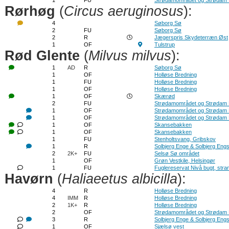
1
FU
Strødamområdet og Strødam
Rørhøg
(
Circus aeruginosus
):
4
Søborg Sø
2
FU
Søborg Sø
2
R
Jægerspris Skydeterræn Øst
1
OF
Tulstrup
Rød Glente
(
Milvus milvus
):
1
AD
R
Søborg Sø
1
OF
Holløse Bredning
1
FU
Holløse Bredning
1
OF
Holløse Bredning
1
OF
Skærød
2
FU
Strødamområdet og Strødam
1
OF
Strødamområdet og Strødam
1
OF
Strødamområdet og Strødam
1
OF
Skansebakken
1
OF
Skansebakken
1
FU
Stenholtsvang, Gribskov
1
R
Solbjerg Enge & Solbjerg Eng
2
2K+
FU
Selsø Sø området
1
OF
Grøn Vestkile, Helsingør
1
FU
Fuglereservat Nivå bugt, str
Havørn
(
Haliaeetus albicilla
):
4
R
Holløse Bredning
4
IMM
R
Holløse Bredning
2
1K+
R
Holløse Bredning
2
OF
Strødamområdet og Strødam
3
R
Solbjerg Enge & Solbjerg Eng
1
OF
Sjælsø vest