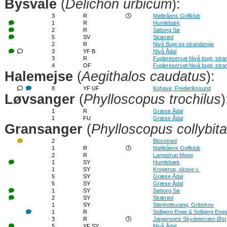
Bysvale
(
Delichon urbicum
):
3
R
Mølleåens Golfklub
1
R
Humlebæk
2
R
Søborg Sø
5
SV
Skærød
2
R
Nivå Bugt og strandenge
3
YF B
Nivå Ådal
3
R
Fuglereservat Nivå bugt, str
4
OF
Fuglereservat Nivå bugt, str
Halemejse
(
Aegithalos caudatus
):
8
YF UF
Kohave, Frederikssund
Løvsanger
(
Phylloscopus trochilus
)
1
R
Græse Ådal
1
FU
Græse Ådal
Gransanger
(
Phylloscopus collybita
2
Blovstrød
1
R
Mølleåens Golfklub
2
R
Langstrup Mose
1
SY
Humlebæk
1
SY
Krogerup, skove v.
5
SY
Græse Ådal
5
SY
Græse Ådal
1
SY
Søborg Sø
2
SY
Skærød
1
SY
Stenholtsvang, Gribskov
1
R
Solbjerg Enge & Solbjerg Eng
3
R
Jægerspris Skydeterræn Øst
5
YF SY
Nivå Ådal