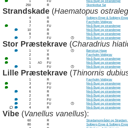
1
FU
Nivå Bugt og strandenge
250
R
Skenkelsø Sø
Strandskade
(
Haematopus ostrale
4
R
Solbjerg Enge & Solbjerg Eng
3
R
Favrholm Voldgrav
7
FU
Nivå Bugt og strandenge
10
R
Nivå Bugt og strandenge
8
R
Nivå Bugt og strandenge
7
FU
Nivå Bugt og strandenge
Stor Præstekrave
(
Charadrius hiati
1
V
Børstrup Hage
2
R
Favrholm Voldgrav
1
R
Nivå Bugt og strandenge
1
AD
FU
Nivå Bugt og strandenge
1
FU
Nivå Bugt og strandenge
Lille Præstekrave
(
Thinornis dubiu
1
R
Favrholm Voldgrav
3
FU
Nivå Bugt og strandenge
4
FU
Nivå Bugt og strandenge
6
R
Nivå Bugt og strandenge
2
R
Nivå Bugt og strandenge
2
FU
Nivå Bugt og strandenge
2
FU
Nivå Bugt og strandenge
4
R
Nivå Bugt og strandenge
Vibe
(
Vanellus vanellus
):
60
R
Strødamområdet og Strødam
80
R
Solbjerg Enge & Solbjerg Eng