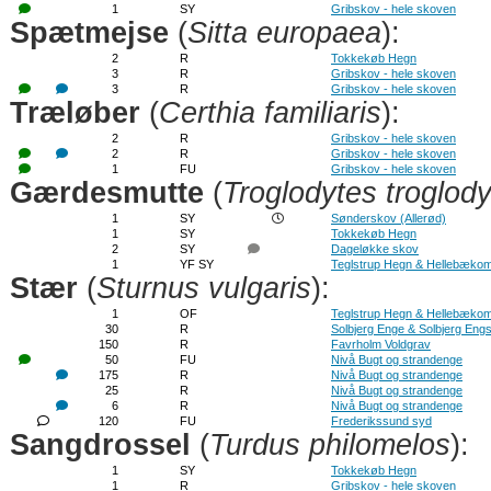
1
SY
Gribskov - hele skoven
Spætmejse
(
Sitta europaea
):
2
R
Tokkekøb Hegn
3
R
Gribskov - hele skoven
3
R
Gribskov - hele skoven
Træløber
(
Certhia familiaris
):
2
R
Gribskov - hele skoven
2
R
Gribskov - hele skoven
1
FU
Gribskov - hele skoven
Gærdesmutte
(
Troglodytes troglod
1
SY
Sønderskov (Allerød)
1
SY
Tokkekøb Hegn
2
SY
Dageløkke skov
1
YF SY
Teglstrup Hegn & Hellebækom
Stær
(
Sturnus vulgaris
):
1
OF
Teglstrup Hegn & Hellebækom
30
R
Solbjerg Enge & Solbjerg Eng
150
R
Favrholm Voldgrav
50
FU
Nivå Bugt og strandenge
175
R
Nivå Bugt og strandenge
25
R
Nivå Bugt og strandenge
6
R
Nivå Bugt og strandenge
120
FU
Frederikssund syd
Sangdrossel
(
Turdus philomelos
):
1
SY
Tokkekøb Hegn
1
R
Gribskov - hele skoven