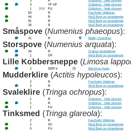
3
R
Gribskov - hele skoven
3
YF UF
Gribskov - hele skoven
1
JUV
FU
Gribskov - hele skoven
50
R
Favrholm Voldgrav
44
R
Nivå Bugt og strandenge
91
R
Nivå Bugt og strandenge
34
R
Nivå Bugt og strandenge
Småspove
(
Numenius phaeopus
):
31
R
Melby Overdrev
Storspove
(
Numenius arquata
):
34
R
Græse strandenge
1
OF
Nivå Bugt og strandenge
Lille Kobbersneppe
(
Limosa lappo
2
SDR V
Børstrup Hage
Mudderklire
(
Actitis hypoleucos
):
2
R
Favrholm Voldgrav
2
R
Nivå Bugt og strandenge
Svaleklire
(
Tringa ochropus
):
1
R
Gribskov - hele skoven
1
R
Gribskov - hele skoven
1
FU
Gribskov - hele skoven
Tinksmed
(
Tringa glareola
):
2
R
Favrholm Voldgrav
2
SV
Nivå Bugt og strandenge
5
FU
Nivå Bugt og strandenge