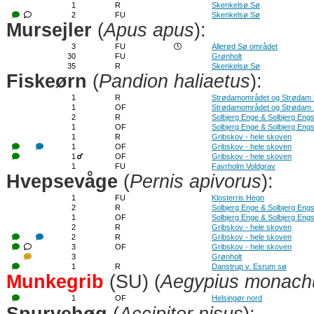
1
R
Skenkelsø Sø
2
FU
Skenkelsø Sø
Mursejler
(
Apus apus
):
3
FU
Allerød Sø området
30
FU
Grønholt
35
R
Skenkelsø Sø
Fiskeørn
(
Pandion haliaetus
):
1
R
Strødamområdet og Strødam
1
OF
Strødamområdet og Strødam
2
R
Solbjerg Enge & Solbjerg Eng
1
OF
Solbjerg Enge & Solbjerg Eng
1
R
Gribskov - hele skoven
1
OF
Gribskov - hele skoven
1
OF
Gribskov - hele skoven
1
FU
Favrholm Voldgrav
Hvepsevåge
(
Pernis apivorus
):
1
FU
Klosterris Hegn
2
R
Solbjerg Enge & Solbjerg Eng
1
OF
Solbjerg Enge & Solbjerg Eng
2
R
Gribskov - hele skoven
2
R
Gribskov - hele skoven
3
OF
Gribskov - hele skoven
3
Grønholt
1
R
Danstrup v. Esrum sø
Munkegrib
(SU) (
Aegypius monach
1
OF
Helsingør nord