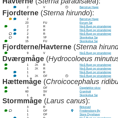
Havterne
(
Sterna paradisaea
):
2
V
Børstrup Hage
Fjordterne
(
Sterna hirundo
):
2
Børstrup Hage
23
FU
Esrum Sø
2
R
Nivå Bugt og strandenge
2
R
Nivå Bugt og strandenge
2
R
Nivå Bugt og strandenge
8
YF
Skenkelsø Sø
15
FU
Skenkelsø Sø
Fjordterne/Havterne
(
Sterna hirun
9
V
Nivå Bugt og strandenge
Dværgmåge
(
Hydrocoloeus minutu
1
2K
R
Nivå Bugt og strandenge
1
2K
R
Nivå Bugt og strandenge
1
R
Nivå Bugt og strandenge
1
2K
OF
Nivå Bugt og strandenge
Hættemåge
(
Chroicocephalus ridib
4
OF
Dageløkke skov
60
SV
Grønholt
1
R
Skenkelsø Sø
Stormmåge
(
Larus canus
):
3
R
Birkerød
1
OF
Fredensborg By
1
OF
Store Dyrehave