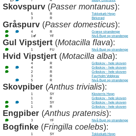
7
R
Melby Overdrev
Skovspurv
(
Passer montanus
):
5
R
Tokkekøb Hegn
3
R
Birkerød
Gråspurv
(
Passer domesticus
):
4
R
Græse strandenge
1
YF
Nivå Bugt og strandenge
Gul Vipstjert
(
Motacilla flava
):
1
FU
Nivå Bugt og strandenge
Hvid Vipstjert
(
Motacilla alba
):
4
R
Gribskov - hele skoven
4
R
Gribskov - hele skoven
2
R
Gribskov - hele skoven
3
R
Favrholm Voldgrav
5
R
Nivå Bugt og strandenge
Skovpiber
(
Anthus trivialis
):
1
SY
Klosterris Hegn
1
R
Gribskov - hele skoven
1
SY
Gribskov - hele skoven
1
R
Gribskov - hele skoven
Engpiber
(
Anthus pratensis
):
3
YF
Nivå Bugt og strandenge
Bogfinke
(
Fringilla coelebs
):
1
SY
Tokkekøb Hegn