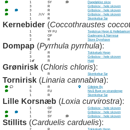
1
SY
Dageløkke skov
3
R
Gribskov - hele skoven
3
R
Gribskov - hele skoven
1
JUV
R
Gribskov - hele skoven
1
R
Skenkelsø Sø
Kernebider
(
Coccothraustes cocco
1
YF FU
Teglstrup Hegn & Hellebækom
5
OF
Gadevang & Nørresø
2
R
Store Dyrehave
Dompap
(
Pyrrhula pyrrhula
):
2
R
Tokkekøb Hegn
3
R
Gribskov - hele skoven
1
R
Hald
Grønirisk
(
Chloris chloris
):
1
R
Skenkelsø Sø
Tornirisk
(
Linaria cannabina
):
3
R
Gilleleje By
5
FU
Nivå Bugt og strandenge
1
R
Skenkelsø Sø
Lille Korsnæb
(
Loxia curvirostra
):
1
OF
Gribskov - hele skoven
1
SY
Gribskov - hele skoven
1
SY
Gribskov - hele skoven
Stillits
(
Carduelis carduelis
):
2
R
Tokkekøb Hegn