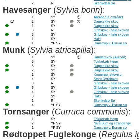
2
R
Skenkelsø Sø
Havesanger
(
Sylvia borin
):
1
SY
Allerød Sø området
2
SY
Dageløkke skov
1
SY
Dageløkke skov
3
R
Gribskov - hele skoven
3
SY
Gribskov - hele skoven
1
SY
Hald
1
YF SY
Danstrup v. Esrum sø
Munk
(
Sylvia atricapilla
):
1
SY
Sønderskov (Allerød)
5
SY
Tokkekøb Hegn
3
SY
Dageløkke skov
2
SY
Dageløkke skov
1
SY
Krogerup, skove v.
4
SY
Store Dyrehave
3
R
Gribskov - hele skoven
5
SY
Gribskov - hele skoven
4
SY
Gribskov - hele skoven
3
SY
Hald
1
R
Skenkelsø Sø
4
YF SY
Danstrup v. Esrum sø
Tornsanger
(
Curruca communis
):
1
SY
Tokkekøb Hegn
2
YF SY
Nivå Bugt og strandenge
1
YF SY
Danstrup v. Esrum sø
Rødtoppet Fuglekonge
(
Regulus ig