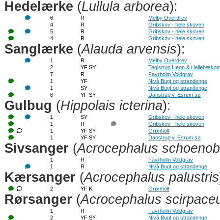
Hedelærke
(
Lullula arborea
):
6
R
Melby Overdrev
4
R
Gribskov - hele skoven
5
R
Gribskov - hele skoven
4
R
Gribskov - hele skoven
Sanglærke
(
Alauda arvensis
):
1
R
Melby Overdrev
2
YF SY
Teglstrup Hegn & Hellebækom
7
R
Favrholm Voldgrav
1
YF
Nivå Bugt og strandenge
1
SY
Nivå Bugt og strandenge
6
YF SY
Danstrup v. Esrum sø
Gulbug
(
Hippolais icterina
):
1
SY
Gribskov - hele skoven
1
R
Gribskov - hele skoven
1
YF SY
Grønholt
1
YF SY
Danstrup v. Esrum sø
Sivsanger
(
Acrocephalus schoeno
1
R
Favrholm Voldgrav
1
R
Nivå Bugt og strandenge
Kærsanger
(
Acrocephalus palustris
2
YF K
Grønholt
Rørsanger
(
Acrocephalus scirpace
1
R
Favrholm Voldgrav
2
YF SY
Nivå Bugt og strandenge