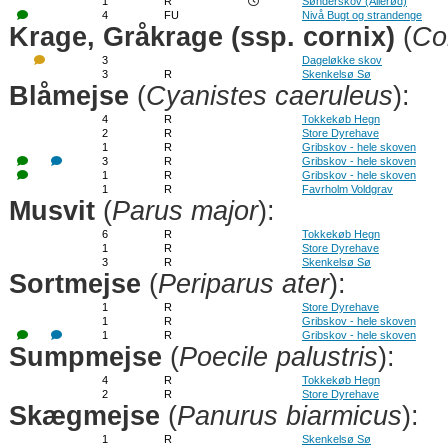
1
R
Sønderskov (Allerød)
4
FU
Nivå Bugt og strandenge
Krage, Gråkrage (ssp. cornix)
(
Co
3
Dageløkke skov
3
R
Skenkelsø Sø
Blåmejse
(
Cyanistes caeruleus
):
4
R
Tokkekøb Hegn
2
R
Store Dyrehave
1
R
Gribskov - hele skoven
3
R
Gribskov - hele skoven
1
R
Gribskov - hele skoven
1
R
Favrholm Voldgrav
Musvit
(
Parus major
):
6
R
Tokkekøb Hegn
1
R
Store Dyrehave
3
R
Skenkelsø Sø
Sortmejse
(
Periparus ater
):
1
R
Store Dyrehave
1
R
Gribskov - hele skoven
1
R
Gribskov - hele skoven
Sumpmejse
(
Poecile palustris
):
4
R
Tokkekøb Hegn
2
R
Store Dyrehave
Skægmejse
(
Panurus biarmicus
):
1
R
Skenkelsø Sø