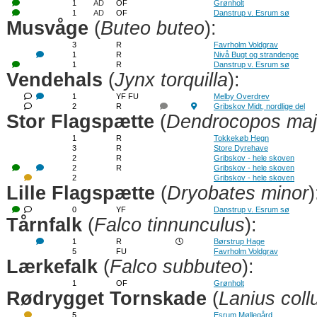
1
AD
OF
Grønholt
1
AD
OF
Danstrup v. Esrum sø
Musvåge
(
Buteo buteo
):
3
R
Favrholm Voldgrav
1
R
Nivå Bugt og strandenge
1
R
Danstrup v. Esrum sø
Vendehals
(
Jynx torquilla
):
1
YF FU
Melby Overdrev
2
R
Gribskov Midt, nordlige del
Stor Flagspætte
(
Dendrocopos maj
1
R
Tokkekøb Hegn
3
R
Store Dyrehave
2
R
Gribskov - hele skoven
2
R
Gribskov - hele skoven
2
Gribskov - hele skoven
Lille Flagspætte
(
Dryobates minor
)
0
YF
Danstrup v. Esrum sø
Tårnfalk
(
Falco tinnunculus
):
1
R
Børstrup Hage
5
FU
Favrholm Voldgrav
Lærkefalk
(
Falco subbuteo
):
1
OF
Grønholt
Rødrygget Tornskade
(
Lanius coll
5
Esrum Møllegård