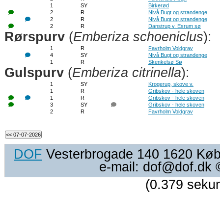
1
SY
Birkerød
2
R
Nivå Bugt og strandenge
2
R
Nivå Bugt og strandenge
2
R
Danstrup v. Esrum sø
Rørspurv
(
Emberiza schoeniclus
):
1
R
Favrholm Voldgrav
4
SY
Nivå Bugt og strandenge
1
R
Skenkelsø Sø
Gulspurv
(
Emberiza citrinella
):
1
SY
Krogerup, skove v.
1
R
Gribskov - hele skoven
1
R
Gribskov - hele skoven
3
SY
Gribskov - hele skoven
2
R
Favrholm Voldgrav
DOF
Vesterbrogade 140 1620 Køben
e-mail: dof@dof.dk
(0.379 seku