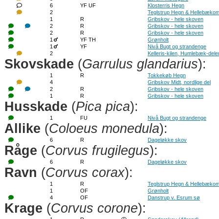
6
YF UF
Klosterris Hegn
2
Teglstrup Hegn & Hellebækom
1
R
Gribskov - hele skoven
2
R
Gribskov - hele skoven
2
R
Gribskov - hele skoven
1
YF TH
Grønholt
1
YF
Nivå Bugt og strandenge
2
Kelleris-kilen, Humlebæk-dele
Skovskade
(
Garrulus glandarius
):
1
R
Tokkekøb Hegn
4
Gribskov Midt, nordlige del
2
R
Gribskov - hele skoven
1
R
Gribskov - hele skoven
Husskade
(
Pica pica
):
1
FU
Nivå Bugt og strandenge
Allike
(
Coloeus monedula
):
6
R
Dageløkke skov
Råge
(
Corvus frugilegus
):
6
R
Dageløkke skov
Ravn
(
Corvus corax
):
1
R
Teglstrup Hegn & Hellebækom
1
OF
Grønholt
4
OF
Danstrup v. Esrum sø
Krage
(
Corvus corone
):