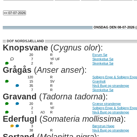
ONSDAG DEN 08-07-2026 (
DOF NORDSJÆLLAND
Knopsvane
(
Cygnus olor
):
20
R
Esrum Sø
7
YF UF
Skenkelsø Sø
2
R
Skenkelsø Sø
Grågås
(
Anser anser
):
120
R
Solbjerg Enge & Solbjerg Eng
15
SV
Grønholt
35
R
Nivå Bugt og strandenge
7
R
Skenkelsø Sø
Gravand
(
Tadorna tadorna
):
20
R
Græse strandenge
2
YF
Solbjerg Enge & Solbjerg Eng
1
AD
R
Nivå Bugt og strandenge
Ederfugl
(
Somateria mollissima
):
3
Børstrup Hage
38
R
Nivå Bugt og strandenge