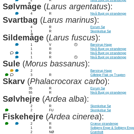
2
R
Nivå Bugt og strandenge
Sølvmåge
(
Larus argentatus
):
4
R
Nivå Bugt og strandenge
Svartbag
(
Larus marinus
):
4
R
Esrum Sø
1
R
Skenkelsø Sø
Sildemåge
(
Larus fuscus
):
1
V
Børstrup Hage
1
R
Nivå Bugt og strandenge
1
R
Nivå Bugt og strandenge
1
R
Nivå Bugt og strandenge
Sule
(
Morus bassanus
):
2
Børstrup Hage
3
R
Gilleleje Flak og Tragten
Skarv
(
Phalacrocorax carbo
):
35
R
Esrum Sø
55
R
Nivå Bugt og strandenge
Sølvhejre
(
Ardea alba
):
2
R
Skenkelsø Sø
2
FU
Skenkelsø Sø
Fiskehejre
(
Ardea cinerea
):
2
R
Græse strandenge
1
R
Solbjerg Enge & Solbjerg Eng
2
NØ
Grønholt