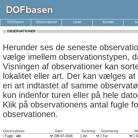
DOFbasen
Observationer
Lister
Kontakt
L
OBSERVATIONER
Herunder ses de seneste observati
vælge imellem observationstypen, da
Visningen af observationer kan sort
lokalitet eller art. Der kan vælges a
en art indtastet af samme observatø
kun indenfor turen eller på hele dat
Klik på observationens antal fugle f
observationen.
Observationer:
Dato:
Sortering:
Summering:
Af