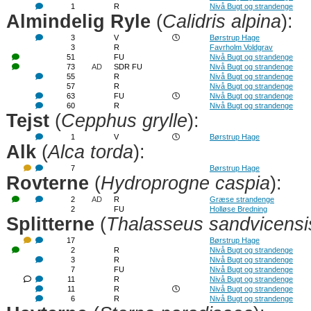
1
R
Nivå Bugt og strandenge
Almindelig Ryle
(
Calidris alpina
):
3
V
Børstrup Hage
3
R
Favrholm Voldgrav
51
FU
Nivå Bugt og strandenge
73
AD
SDR FU
Nivå Bugt og strandenge
55
R
Nivå Bugt og strandenge
57
R
Nivå Bugt og strandenge
63
FU
Nivå Bugt og strandenge
60
R
Nivå Bugt og strandenge
Tejst
(
Cepphus grylle
):
1
V
Børstrup Hage
Alk
(
Alca torda
):
7
Børstrup Hage
Rovterne
(
Hydroprogne caspia
):
2
AD
R
Græse strandenge
2
FU
Holløse Bredning
Splitterne
(
Thalasseus sandvicensi
17
Børstrup Hage
2
R
Nivå Bugt og strandenge
3
R
Nivå Bugt og strandenge
7
FU
Nivå Bugt og strandenge
11
R
Nivå Bugt og strandenge
11
R
Nivå Bugt og strandenge
6
R
Nivå Bugt og strandenge