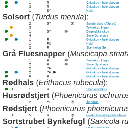
1
R
Gribskov - hele skoven
3
R
Gribskov - hele skoven
1
SY
Hald
Solsort
(
Turdus merula
):
2
SY
Sønderskov (Allerød)
3
Tokkekøb Hegn
1
SY
Dageløkke skov
4
Store Dyrehave
1
R
Gribskov - hele skoven
1
FU
Hald
2
R
Skenkelsø Sø
Grå Fluesnapper
(
Muscicapa striat
1
R
Tokkekøb Hegn
2
R
Store Dyrehave
2
YF
Gribskov - hele skoven
2
YF UF
Gribskov - hele skoven
6
R
Gribskov - hele skoven
Rødhals
(
Erithacus rubecula
):
1
R
Skansebakken
Husrødstjert
(
Phoenicurus ochruro
2
YF
Ålsgårde
Rødstjert
(
Phoenicurus phoenicuru
5
R
Frederikssund lystbådehavn
Sortstrubet Bynkefugl
(
Saxicola r