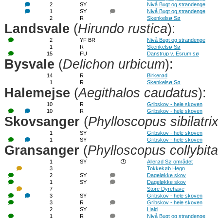
2
SY
Nivå Bugt og strandenge
1
SY
Nivå Bugt og strandenge
2
R
Skenkelsø Sø
Landsvale
(
Hirundo rustica
):
2
YF BR
Nivå Bugt og strandenge
1
R
Skenkelsø Sø
15
FU
Danstrup v. Esrum sø
Bysvale
(
Delichon urbicum
):
14
R
Birkerød
1
R
Skenkelsø Sø
Halemejse
(
Aegithalos caudatus
):
10
R
Gribskov - hele skoven
10
R
Gribskov - hele skoven
Skovsanger
(
Phylloscopus sibilatri
1
SY
Gribskov - hele skoven
1
SY
Gribskov - hele skoven
Gransanger
(
Phylloscopus collybita
1
SY
Allerød Sø området
3
Tokkekøb Hegn
2
SY
Dageløkke skov
1
SY
Dageløkke skov
7
Store Dyrehave
3
SY
Gribskov - hele skoven
3
R
Gribskov - hele skoven
2
SY
Hald
1
R
Nivå Bugt og strandenge