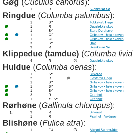
Gøg
(
Cuculus canorus
):
1
R
Skenkelsø Sø
Ringdue
(
Columba palumbus
):
1
SY
Tokkekøb Hegn
1
R
Dageløkke skov
1
SY
Store Dyrehave
1
OF
Gribskov - hele skoven
1
OF
Gribskov - hele skoven
3
SY
Hald
3
R
Skenkelsø Sø
Klippedue (tamdue)
(
Columba livia
4
R
Dageløkke skov
Huldue
(
Columba oenas
):
1
SY
Birkerød
2
R
Klosterris Hegn
1
SY
Gribskov - hele skoven
1
SY
Gribskov - hele skoven
1
SY
Gribskov - hele skoven
2
R
Grønholt
1
YF SY
Grønholt
Rørhøne
(
Gallinula chloropus
):
3
R
Birkerød
1
R
Favrholm Voldgrav
Blishøne
(
Fulica atra
):
1
FU
Allerød Sø området