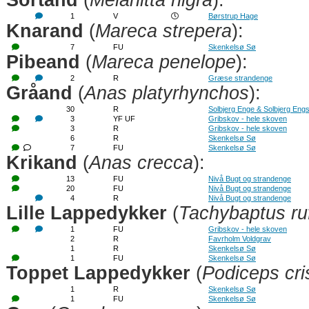
Sortand
(
Melanitta nigra
):
1
V
Børstrup Hage
Knarand
(
Mareca strepera
):
7
FU
Skenkelsø Sø
Pibeand
(
Mareca penelope
):
2
R
Græse strandenge
Gråand
(
Anas platyrhynchos
):
30
R
Solbjerg Enge & Solbjerg Eng
3
YF UF
Gribskov - hele skoven
3
R
Gribskov - hele skoven
6
R
Skenkelsø Sø
7
FU
Skenkelsø Sø
Krikand
(
Anas crecca
):
13
FU
Nivå Bugt og strandenge
20
FU
Nivå Bugt og strandenge
4
R
Nivå Bugt og strandenge
Lille Lappedykker
(
Tachybaptus ruf
1
FU
Gribskov - hele skoven
2
R
Favrholm Voldgrav
1
R
Skenkelsø Sø
1
FU
Skenkelsø Sø
Toppet Lappedykker
(
Podiceps cri
1
R
Skenkelsø Sø
1
FU
Skenkelsø Sø