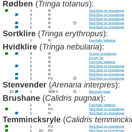
Rødben
(
Tringa totanus
):
2
R
Nivå Bugt og strandenge
4
R
Nivå Bugt og strandenge
2
R
Nivå Bugt og strandenge
1
R
Nivå Bugt og strandenge
2
R
Nivå Bugt og strandenge
Sortklire
(
Tringa erythropus
):
1
R
Favrholm Voldgrav
Hvidklire
(
Tringa nebularia
):
4
R
Græse strandenge
1
R
Esrum Sø
1
R
Favrholm Voldgrav
2
R
Nivå Bugt og strandenge
2
R
Nivå Bugt og strandenge
2
R
Nivå Bugt og strandenge
2
FU
Nivå Bugt og strandenge
Stenvender
(
Arenaria interpres
):
1
SDR V
Børstrup Hage
Brushane
(
Calidris pugnax
):
1
R
Favrholm Voldgrav
1
FU
Nivå Bugt og strandenge
1
R
Nivå Bugt og strandenge
Temmincksryle
(
Calidris temmincki
1
FU
Nivå Bugt og strandenge
1
AD
FU
Nivå Bugt og strandenge