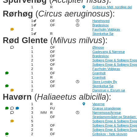
Spurvehøg
(
Accipiter nisus
):
1
R
Gribskov Midt, nordlige del
Rørhøg
(
Circus aeruginosus
):
1
OF
Hanehoved
1
OF
Brødeskov
2
Favrholm Voldgrav
1
R
Skenkelsø Sø
Rød Glente
(
Milvus milvus
):
1
OF
Ølmose
1
OF
Gadevang & Nørresø
1
OF
Brødeskov
2
OF
Solbjerg Enge & Solbjerg Eng
1
OF
Solbjerg Enge & Solbjerg Eng
2
R
Favrholm Voldgrav
1
OF
Grønholt
1
R
Grønholt
1
OF
Store Lyngby By
1
OF
Skenkelsø Sø
2
Danstrup v. Esrum sø
Havørn
(
Haliaeetus albicilla
):
1
R
Vaserne
3
FU
Græse strandenge
3
IMM
R
Nørremose/Arresø
1
OF
Strødamområdet og Strødam
5
Solbjerg Enge & Solbjerg Eng
3
OF
Solbjerg Enge & Solbjerg Eng
2
R
Solbjerg Enge & Solbjerg Eng
2
OF
Gribskov - hele skoven