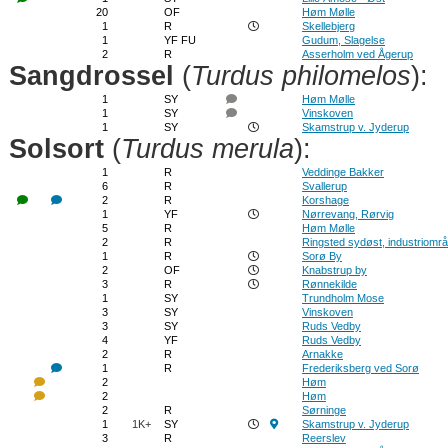
20
OF
Høm Mølle
1
R
Skellebjerg
1
YF FU
Gudum, Slagelse
2
R
Asserholm ved Ågerup
Sangdrossel
(
Turdus philomelos
):
1
SY
Høm Mølle
1
SY
Vinskoven
1
SY
Skamstrup v. Jyderup
Solsort
(
Turdus merula
):
1
R
Veddinge Bakker
6
R
Svallerup
2
R
Korshage
1
YF
Nørrevang, Rørvig
5
R
Høm Mølle
2
R
Ringsted sydøst, industriområ
1
R
Sorø By
2
OF
Knabstrup by
3
R
Rønnekilde
1
SY
Trundholm Mose
3
SY
Vinskoven
3
SY
Ruds Vedby
4
YF
Ruds Vedby
2
R
Arnakke
1
R
Frederiksberg ved Sorø
2
Høm
2
Høm
2
R
Sørninge
1
1K+
SY
Skamstrup v. Jyderup
3
R
Reerslev