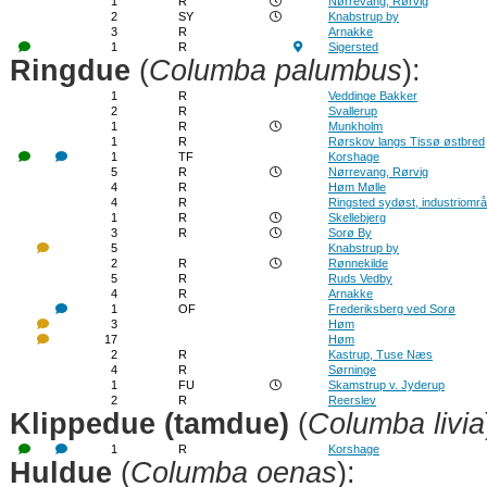
1
R
Nørrevang, Rørvig
2
SY
Knabstrup by
3
R
Arnakke
1
R
Sigersted
Ringdue
(
Columba palumbus
):
1
R
Veddinge Bakker
2
R
Svallerup
1
R
Munkholm
1
R
Rørskov langs Tissø østbred
1
TF
Korshage
5
R
Nørrevang, Rørvig
4
R
Høm Mølle
4
R
Ringsted sydøst, industriområ
1
R
Skellebjerg
3
R
Sorø By
5
Knabstrup by
2
R
Rønnekilde
5
R
Ruds Vedby
4
R
Arnakke
1
OF
Frederiksberg ved Sorø
3
Høm
17
Høm
2
R
Kastrup, Tuse Næs
4
R
Sørninge
1
FU
Skamstrup v. Jyderup
2
R
Reerslev
Klippedue (tamdue)
(
Columba livia
1
R
Korshage
Huldue
(
Columba oenas
):