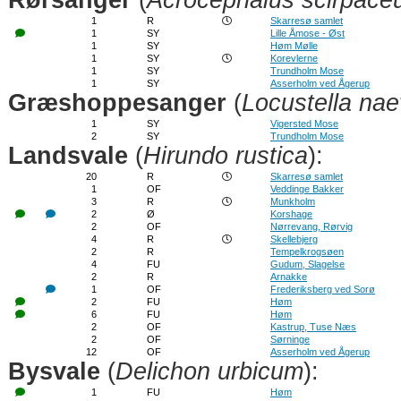
Rørsanger
(
Acrocephalus scirpace
1
R
Skarresø samlet
1
SY
Lille Åmose - Øst
1
SY
Høm Mølle
1
SY
Korevlerne
1
SY
Trundholm Mose
1
SY
Asserholm ved Ågerup
Græshoppesanger
(
Locustella nae
1
SY
Vigersted Mose
2
SY
Trundholm Mose
Landsvale
(
Hirundo rustica
):
20
R
Skarresø samlet
1
OF
Veddinge Bakker
3
R
Munkholm
2
Ø
Korshage
2
OF
Nørrevang, Rørvig
4
R
Skellebjerg
2
R
Tempelkrogsøen
4
FU
Gudum, Slagelse
2
R
Arnakke
1
OF
Frederiksberg ved Sorø
2
FU
Høm
6
FU
Høm
2
OF
Kastrup, Tuse Næs
2
OF
Sørninge
12
OF
Asserholm ved Ågerup
Bysvale
(
Delichon urbicum
):
1
FU
Høm