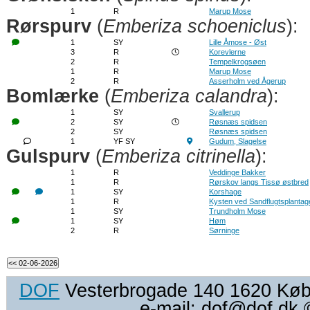
1
R
Marup Mose
Rørspurv
(
Emberiza schoeniclus
):
1
SY
Lille Åmose - Øst
3
R
Korevlerne
2
R
Tempelkrogsøen
1
R
Marup Mose
2
R
Asserholm ved Ågerup
Bomlærke
(
Emberiza calandra
):
1
SY
Svallerup
2
SY
Røsnæs spidsen
2
SY
Røsnæs spidsen
1
YF SY
Gudum, Slagelse
Gulspurv
(
Emberiza citrinella
):
1
R
Veddinge Bakker
1
R
Rørskov langs Tissø østbred
1
SY
Korshage
1
R
Kysten ved Sandflugtsplantag
1
SY
Trundholm Mose
1
SY
Høm
2
R
Sørninge
DOF
Vesterbrogade 140 1620 Køben
e-mail: dof@dof.dk