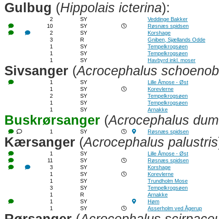
Gulbug
(
Hippolais icterina
):
2
SY
Veddinge Bakker
10
SY
Røsnæs spidsen
2
SY
Korshage
3
R
Gniben, Sjællands Odde
1
SY
Tempelkrogsøen
1
SY
Tempelkrogsøen
1
SY
Havbyrd inkl. moser
Sivsanger
(
Acrocephalus schoeno
1
SY
Lille Åmose - Øst
1
SY
Korevlerne
2
SY
Tempelkrogsøen
1
SY
Tempelkrogsøen
1
SY
Arnakke
Buskrørsanger
(
Acrocephalus dum
1
SY
Røsnæs spidsen
Kærsanger
(
Acrocephalus palustris
1
SY
Lille Åmose - Øst
11
SY
Røsnæs spidsen
3
SY
Korshage
1
SY
Korevlerne
1
SY
Trundholm Mose
3
SY
Tempelkrogsøen
1
R
Arnakke
1
SY
Høm
1
SY
Asserholm ved Ågerup