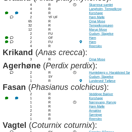
4
R
Skarresø samlet
4
R
Langholm, Tempelkrog
4
R
Korshage
2
YF UF
Høm Mølle
65
R
Omø Mose
32
R
Tempelkrogsøen
12
R
Marup Mose
2
FU
Gudum, Slagelse
2
OF
Høm
2
FU
Høm
4
R
Reerslev
Krikand
(
Anas crecca
):
3
R
Omø Mose
Agerhøne
(
Perdix perdix
):
2
R
Humlebjerg v. Haraldsted Sø
1
SY
Gudum, Slagelse
1
R
Lunderød/ Tølløse
Fasan
(
Phasianus colchicus
):
2
R
Veddinge Bakker
1
R
Korshage
1
R
Nørrevang, Rørvig
1
R
Høm Mølle
2
R
Arnakke
2
R
Sørninge
1
R
Reerslev
Vagtel
(
Coturnix coturnix
):