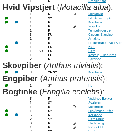
1
R
Næsby, Orø
Hvid Vipstjert
(
Motacilla alba
):
1
R
Munkholm
1
SY
Lille Åmose - Øst
1
R
Korshage
1
R
Sorø By
1
R
Tempelkrogsøen
3
FU
Gudum, Slagelse
1
R
Arnakke
1
R
Frederiksberg ved Sorø
1
FU
Høm
1
AD
FU
Høm
1
FU
Kastrup, Tuse Næs
2
R
Sørninge
Skovpiber
(
Anthus trivialis
):
3
YF SY
Korshage
Engpiber
(
Anthus pratensis
):
1
SY
Høm
Bogfinke
(
Fringilla coelebs
):
5
R
Veddinge Bakker
1
SY
Svallerup
1
R
Munkholm
1
SY
Lille Åmose - Øst
5
R
Korshage
2
SY
Høm Mølle
3
R
Skellebjerg
1
R
Rønnekilde