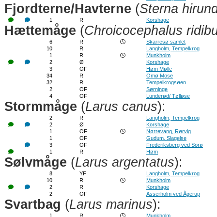
Fjordterne/Havterne
(
Sterna hirun
1
R
Korshage
Hættemåge
(
Chroicocephalus ridib
6
R
Skarresø samlet
10
R
Langholm, Tempelkrog
1
R
Munkholm
2
Ø
Korshage
3
OF
Høm Mølle
34
R
Omø Mose
32
R
Tempelkrogsøen
2
OF
Sørninge
4
OF
Lunderød/ Tølløse
Stormmåge
(
Larus canus
):
2
R
Langholm, Tempelkrog
2
Ø
Korshage
1
OF
Nørrevang, Rørvig
1
OF
Gudum, Slagelse
3
OF
Frederiksberg ved Sorø
1
R
Høm
Sølvmåge
(
Larus argentatus
):
8
YF
Langholm, Tempelkrog
10
R
Munkholm
2
R
Korshage
2
OF
Asserholm ved Ågerup
Svartbag
(
Larus marinus
):
1
R
Munkholm