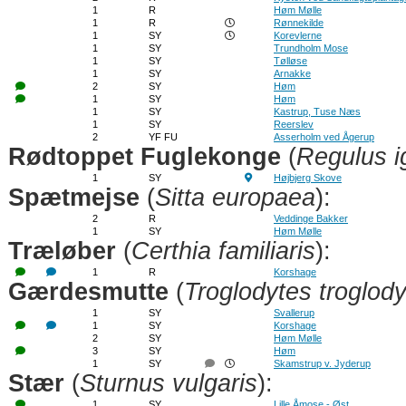
1
R
Høm Mølle
1
R
Rønnekilde
1
SY
Korevlerne
1
SY
Trundholm Mose
1
SY
Tølløse
1
SY
Arnakke
2
SY
Høm
1
SY
Høm
1
SY
Kastrup, Tuse Næs
1
SY
Reerslev
2
YF FU
Asserholm ved Ågerup
Rødtoppet Fuglekonge
(
Regulus ig
1
SY
Højbjerg Skove
Spætmejse
(
Sitta europaea
):
2
R
Veddinge Bakker
1
SY
Høm Mølle
Træløber
(
Certhia familiaris
):
1
R
Korshage
Gærdesmutte
(
Troglodytes troglod
1
SY
Svallerup
1
SY
Korshage
2
SY
Høm Mølle
3
SY
Høm
1
SY
Skamstrup v. Jyderup
Stær
(
Sturnus vulgaris
):
1
SY
Lille Åmose - Øst