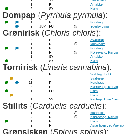
2
SY
Vinskoven
2
R
Arnakke
2
SY
Høm
Dompap
(
Pyrrhula pyrrhula
):
1
R
Korshage
2
JUV
FU
Yderby Lyng
Grønirisk
(
Chloris chloris
):
2
R
Svallerup
1
R
Munkholm
1
R
Korshage
1
R
Nørrevang, Rørvig
1
SY
Arnakke
2
SY
Høm
Tornirisk
(
Linaria cannabina
):
8
R
Veddinge Bakker
6
Svallerup
15
R
Korshage
2
R
Nørrevang, Rørvig
1
FU
Høm
3
Høm
1
SY
Kastrup, Tuse Næs
Stillits
(
Carduelis carduelis
):
1
R
Munkholm
2
R
Nørrevang, Rørvig
1
R
Høm
2
R
Asserholm ved Ågerup
Grønsisken
(
Spinus spinus
):