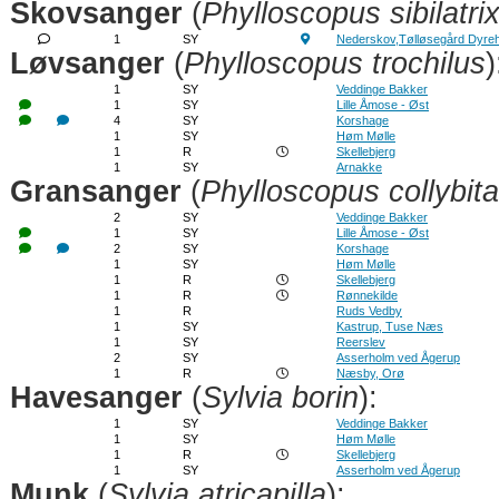
Skovsanger
(
Phylloscopus sibilatri
1
SY
Nederskov,Tølløsegård Dyre
Løvsanger
(
Phylloscopus trochilus
)
1
SY
Veddinge Bakker
1
SY
Lille Åmose - Øst
4
SY
Korshage
1
SY
Høm Mølle
1
R
Skellebjerg
1
SY
Arnakke
Gransanger
(
Phylloscopus collybita
2
SY
Veddinge Bakker
1
SY
Lille Åmose - Øst
2
SY
Korshage
1
SY
Høm Mølle
1
R
Skellebjerg
1
R
Rønnekilde
1
R
Ruds Vedby
1
SY
Kastrup, Tuse Næs
1
SY
Reerslev
2
SY
Asserholm ved Ågerup
1
R
Næsby, Orø
Havesanger
(
Sylvia borin
):
1
SY
Veddinge Bakker
1
SY
Høm Mølle
1
R
Skellebjerg
1
SY
Asserholm ved Ågerup
Munk
(
Sylvia atricapilla
):