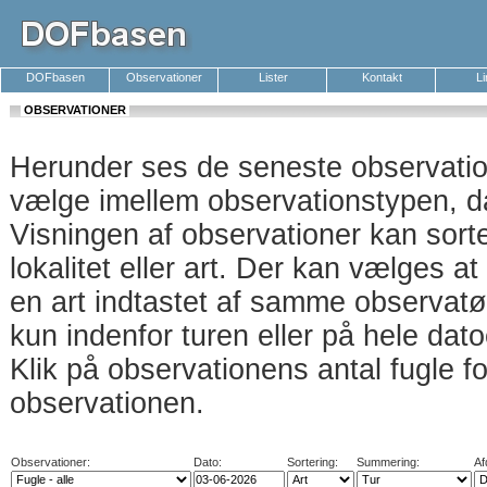
DOFbasen
Observationer
Lister
Kontakt
L
OBSERVATIONER
Herunder ses de seneste observati
vælge imellem observationstypen, da
Visningen af observationer kan sort
lokalitet eller art. Der kan vælges a
en art indtastet af samme observatø
kun indenfor turen eller på hele dat
Klik på observationens antal fugle f
observationen.
Observationer:
Dato:
Sortering:
Summering:
Af