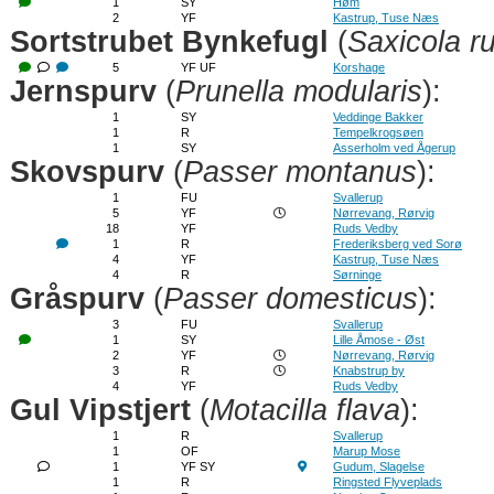
1
SY
Høm
2
YF
Kastrup, Tuse Næs
Sortstrubet Bynkefugl
(
Saxicola r
5
YF UF
Korshage
Jernspurv
(
Prunella modularis
):
1
SY
Veddinge Bakker
1
R
Tempelkrogsøen
1
SY
Asserholm ved Ågerup
Skovspurv
(
Passer montanus
):
1
FU
Svallerup
5
YF
Nørrevang, Rørvig
18
YF
Ruds Vedby
1
R
Frederiksberg ved Sorø
4
YF
Kastrup, Tuse Næs
4
R
Sørninge
Gråspurv
(
Passer domesticus
):
3
FU
Svallerup
1
SY
Lille Åmose - Øst
2
YF
Nørrevang, Rørvig
3
R
Knabstrup by
4
YF
Ruds Vedby
Gul Vipstjert
(
Motacilla flava
):
1
R
Svallerup
1
OF
Marup Mose
1
YF SY
Gudum, Slagelse
1
R
Ringsted Flyveplads