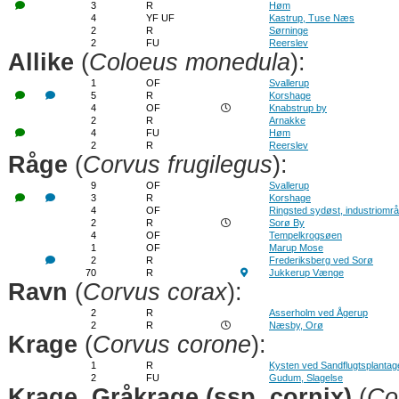
3
R
Høm
4
YF UF
Kastrup, Tuse Næs
2
R
Sørninge
2
FU
Reerslev
Allike
(
Coloeus monedula
):
1
OF
Svallerup
5
R
Korshage
4
OF
Knabstrup by
2
R
Arnakke
4
FU
Høm
2
R
Reerslev
Råge
(
Corvus frugilegus
):
9
OF
Svallerup
3
R
Korshage
4
OF
Ringsted sydøst, industriområ
2
R
Sorø By
4
OF
Tempelkrogsøen
1
OF
Marup Mose
2
R
Frederiksberg ved Sorø
70
R
Jukkerup Vænge
Ravn
(
Corvus corax
):
2
R
Asserholm ved Ågerup
2
R
Næsby, Orø
Krage
(
Corvus corone
):
1
R
Kysten ved Sandflugtsplantag
2
FU
Gudum, Slagelse
Krage, Gråkrage (ssp. cornix)
(
Co