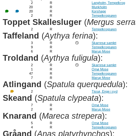
2
R
Langholm, Tempelkrog
20
R
Munkholm
20
R
Korshage
2
R
Tempelkrogsøen
Toppet Skallesluger
(
Mergus serra
2
R
Tempelkrogsøen
Taffeland
(
Aythya ferina
):
3
R
Skarresø samlet
9
R
Tempelkrogsøen
6
R
Marup Mose
Troldand
(
Aythya fuligula
):
2
R
Skarresø samlet
1
R
Omø Mose
47
R
Tempelkrogsøen
7
R
Marup Mose
Atlingand
(
Spatula querquedula
):
2
Tissø, Enge i syd
Skeand
(
Spatula clypeata
):
7
R
Omø Mose
2
R
Marup Mose
Knarand
(
Mareca strepera
):
5
R
Omø Mose
4
R
Tempelkrogsøen
Gråand
(
Anas platyrhynchos
):