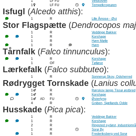
1
LF FU
Vinskoven
1
LF FU
Tempelkrogsøen
Isfugl
(
Alcedo atthis
):
1
R
Lille Åmose - Øst
Stor Flagspætte
(
Dendrocopos maj
1
R
Veddinge Bakker
1
R
Korshage
1
R
Høm Mølle
1
R
Høm
Tårnfalk
(
Falco tinnunculus
):
1
R
Korshage
1
OF
Tølløse
Lærkefalk
(
Falco subbuteo
):
1
R
Sonnerup Skov, Odsherred
Rødrygget Tornskade
(
Lanius coll
1
R
Rørskov langs Tissø østbred
1
R
Korshage
1
AD
FU
Østerlyng
4
R
Gniben, Sjællands Odde
Husskade
(
Pica pica
):
1
R
Veddinge Bakker
1
R
Korshage
2
R
Ringsted sydøst, industriområ
1
R
Sorø By
1
R
Frederiksberg ved Sorø