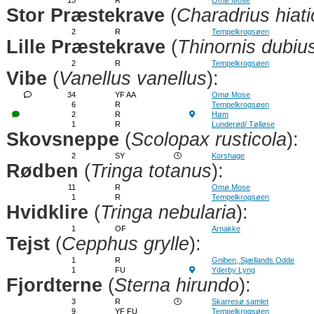
15
R
Omø Mose
Stor Præstekrave
(
Charadrius hiati
2
R
Tempelkrogsøen
Lille Præstekrave
(
Thinornis dubiu
2
R
Tempelkrogsøen
Vibe
(
Vanellus vanellus
):
34
YF AA
Omø Mose
6
R
Tempelkrogsøen
2
R
Høm
1
R
Lunderød/ Tølløse
Skovsneppe
(
Scolopax rusticola
):
2
SY
Korshage
Rødben
(
Tringa totanus
):
11
R
Omø Mose
1
R
Tempelkrogsøen
Hvidklire
(
Tringa nebularia
):
1
OF
Arnakke
Tejst
(
Cepphus grylle
):
1
R
Gniben, Sjællands Odde
1
FU
Yderby Lyng
Fjordterne
(
Sterna hirundo
):
3
R
Skarresø samlet
9
YF FU
Tempelkrogsøen