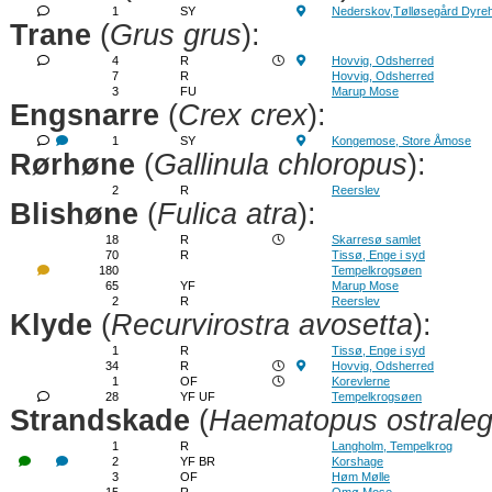
1
SY
Nederskov,Tølløsegård Dyre
Trane
(
Grus grus
):
4
R
Hovvig, Odsherred
7
R
Hovvig, Odsherred
3
FU
Marup Mose
Engsnarre
(
Crex crex
):
1
SY
Kongemose, Store Åmose
Rørhøne
(
Gallinula chloropus
):
2
R
Reerslev
Blishøne
(
Fulica atra
):
18
R
Skarresø samlet
70
R
Tissø, Enge i syd
180
Tempelkrogsøen
65
YF
Marup Mose
2
R
Reerslev
Klyde
(
Recurvirostra avosetta
):
1
R
Tissø, Enge i syd
34
R
Hovvig, Odsherred
1
OF
Korevlerne
28
YF UF
Tempelkrogsøen
Strandskade
(
Haematopus ostrale
1
R
Langholm, Tempelkrog
2
YF BR
Korshage
3
OF
Høm Mølle