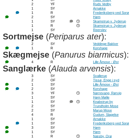
2
YF
Ruds Vedby
1
SY
Arnakke
1
R
Frederiksberg ved Sorø
2
SY
Høm
1
SY
Skamstrup v. Jyderup
1
R
Skamstrup v. Jyderup
1
SY
Reerslev
Sortmejse
(
Periparus ater
):
2
SY
Veddinge Bakker
1
R
Korshage
Skægmejse
(
Panurus biarmicus
):
4
R
Lille Åmose - Øst
Sanglærke
(
Alauda arvensis
):
3
SY
Svallerup
2
OF
Tissø, Enge i syd
1
SY
Lille Åmose - Øst
2
SY
Korshage
3
YF
Nørrevang, Rørvig
1
SY
Høm Mølle
1
SY
Knabstrup by
2
SY
Trundholm Mose
2
SY
Marup Mose
4
R
Gudum, Slagelse
1
SY
Arnakke
1
SY
Frederiksberg ved Sorø
3
SY
Høm
1
SY
Høm
1
R
Næsby, Orø