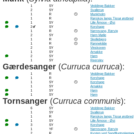
1
SY
Veddinge Bakker
2
SY
Svallerup
1
R
Munkholm
1
R
Rørskov langs Tissø østbred
1
SY
Lille Åmose - Øst
2
SY
Korshage
1
R
Nørrevang, Rørvig
2
SY
Høm Mølle
1
R
Skellebjerg
1
R
Rønnekilde
2
SY
Vinskoven
1
SY
Arnakke
2
SY
Høm
1
SY
Reerslev
Gærdesanger
(
Curruca curruca
):
1
R
Veddinge Bakker
1
R
Korshage
1
SY
Korshage
1
SY
Arnakke
1
SY
Høm
1
SY
Høm
Tornsanger
(
Curruca communis
):
6
SY
Veddinge Bakker
1
SY
Svallerup
1
R
Rørskov langs Tissø østbred
1
SY
Lille Åmose - Øst
3
SY
Korshage
1
YF
Nørrevang, Rørvig
2
R
Kysten ved Sandflugtsplantag