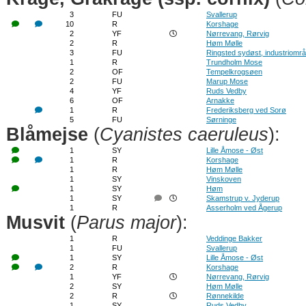
3
FU
Svallerup
10
R
Korshage
2
YF
Nørrevang, Rørvig
2
R
Høm Mølle
3
FU
Ringsted sydøst, industriområ
1
R
Trundholm Mose
2
OF
Tempelkrogsøen
2
FU
Marup Mose
4
YF
Ruds Vedby
6
OF
Arnakke
1
R
Frederiksberg ved Sorø
5
FU
Sørninge
Blåmejse
(
Cyanistes caeruleus
):
1
SY
Lille Åmose - Øst
1
R
Korshage
1
R
Høm Mølle
1
SY
Vinskoven
1
SY
Høm
1
SY
Skamstrup v. Jyderup
1
R
Asserholm ved Ågerup
Musvit
(
Parus major
):
1
R
Veddinge Bakker
1
FU
Svallerup
1
SY
Lille Åmose - Øst
2
R
Korshage
1
YF
Nørrevang, Rørvig
2
SY
Høm Mølle
2
R
Rønnekilde
1
SY
Ruds Vedby