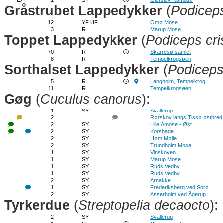
1
SY
Gierslev Råmose
Gråstrubet Lappedykker
(
Podicep
12
YF UF
Omø Mose
3
R
Marup Mose
Toppet Lappedykker
(
Podiceps cri
70
R
Skarresø samlet
8
R
Tempelkrogsøen
Sorthalset Lappedykker
(
Podiceps 
5
R
Langholm, Tempelkrog
11
R
Tempelkrogsøen
Gøg
(
Cuculus canorus
):
1
SY
Svallerup
2
Rørskov langs Tissø østbred
2
SY
Lille Åmose - Øst
2
SY
Korshage
2
SY
Høm Mølle
2
SY
Trundholm Mose
1
SY
Vinskoven
1
SY
Marup Mose
1
SY
Ruds Vedby
1
SY
Ruds Vedby
2
SY
Arnakke
1
SY
Frederiksberg ved Sorø
2
SY
Asserholm ved Ågerup
Tyrkerdue
(
Streptopelia decaocto
):
2
SY
Svallerup