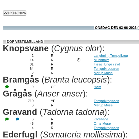
ONSDAG DEN 03-06-2026 (
DOF VESTSJÆLLAND
Knopsvane
(
Cygnus olor
):
2
R
Langholm, Tempelkrog
14
R
Munkholm
31
R
Tissø, Enge i syd
64
R
Tempelkrogsøen
2
R
Marup Mose
Bramgås
(
Branta leucopsis
):
9
OF
Høm
Grågås
(
Anser anser
):
710
YF
Tempelkrogsøen
6
R
Marup Mose
Gravand
(
Tadorna tadorna
):
6
R
Korshage
48
R
Omø Mose
4
R
Tempelkrogsøen
Ederfugl
(
Somateria mollissima
):