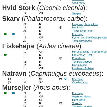
1
R
Omø Mose
Hvid Stork
(
Ciconia ciconia
):
3
OF
Vangen
Skarv
(
Phalacrocorax carbo
):
3
R
Langholm, Tempelkrog
3
R
Munkholm
20
R
Tissø, Enge i syd
1
R
Korshage
3
OF
Kysten ved Sandflugtsplantag
75
YF
Tempelkrogsøen
Fiskehejre
(
Ardea cinerea
):
1
OF
Rørskov langs Tissø østbred
1
R
Lille Åmose - Øst
1
FU
Korevlerne
2
R
Tempelkrogsøen
2
R
Marup Mose
1
OF
Lunderød/ Tølløse
Natravn
(
Caprimulgus europaeus
):
1
SY
Korshage
0
SY
Overby Lyng
Mursejler
(
Apus apus
):
3
Ø
Korshage
2
OF
Vigersted Mose
3
OF
Høm Mølle
2
R
Sorø By
24
OF
Tempelkrogsøen