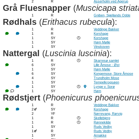
2
R
Asserholm ved Ågerup
Grå Fluesnapper
(
Muscicapa striat
1
R
Gniben, Sjællands Odde
Rødhals
(
Erithacus rubecula
):
1
R
Veddinge Bakker
1
R
Korshage
1
SY
Korshage
1
SY
Høm Mølle
1
SY
Vinskoven
Nattergal
(
Luscinia luscinia
):
1
R
Skarresø samlet
6
SY
Lille Åmose - Øst
1
SY
Høm Mølle
6
SY
Kongemose, Store Åmose
4
SY
Trundholm Mose
1
SY
Tempelkrogsøen
1
SY
Lynge v. Sorø
1
SY
Høm
Rødstjert
(
Phoenicurus phoenicuru
1
R
Veddinge Bakker
2
SY
Korshage
2
YF
Nørrevang, Rørvig
1
R
Skellebjerg
1
R
Rønnekilde
1
SY
Ruds Vedby
1
R
Ruds Vedby
1
SY
Arnakke