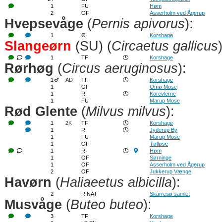
1
FU
Høm
2
OF
Asserholm ved Ågerup
Hvepsevåge
(
Pernis apivorus
):
1
Ø
Korshage
Slangeørn
(SU) (
Circaetus gallicus
1
TF
Korshage
Rørhøg
(
Circus aeruginosus
):
1
AD
TF
Korshage
1
OF
Omø Mose
1
R
Korevlerne
1
FU
Marup Mose
Rød Glente
(
Milvus milvus
):
1
2K
TF
Korshage
1
R
Jyderup By
1
FU
Marup Mose
1
OF
Tølløse
1
R
Høm
1
OF
Sørninge
1
OF
Asserholm ved Ågerup
2
OF
Jukkerup Vænge
Havørn
(
Haliaeetus albicilla
):
2
R NAT
Skarresø samlet
Musvåge
(
Buteo buteo
):
3
TF
Korshage