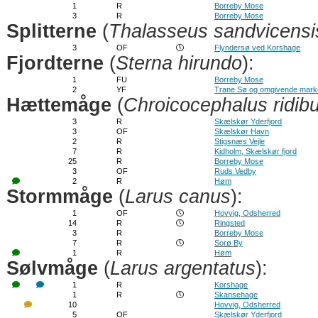
1
R
Borreby Mose
3
R
Borreby Mose
Splitterne
(
Thalasseus sandvicensi
3
OF
Flyndersø ved Korshage
Fjordterne
(
Sterna hirundo
):
1
FU
Borreby Mose
2
YF
Trane Sø og omgivende mark
Hættemåge
(
Chroicocephalus ridib
3
R
Skælskør Yderfjord
3
OF
Skælskør Havn
2
R
Stigsnæs Vejle
7
R
Kidholm, Skælskør fjord
25
R
Borreby Mose
3
OF
Ruds Vedby
2
R
Høm
Stormmåge
(
Larus canus
):
1
OF
Hovvig, Odsherred
14
R
Ringsted
3
R
Borreby Mose
7
R
Sorø By
1
R
Høm
Sølvmåge
(
Larus argentatus
):
1
R
Korshage
1
R
Skansehage
10
Hovvig, Odsherred
5
OF
Skælskør Yderfjord