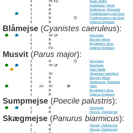
4
YF FU
Ruds Vedby
4
R
Gedehave, Noret
2
R
Snekkerup, Ringsted
1
R
Frederiksberg ved Sorø
1
R
Frederiksberg ved Sorø
5
R
Uglerup Enghave
Blåmejse
(
Cyanistes caeruleus
):
5
YF UF
Korshage
1
R
Borreby Mose
5
R
Brydebjerg Skov
1
FU
Uglerup Enghave
Musvit
(
Parus major
):
2
R
Korshage
5
YF UF
Korshage
3
Høm Mølle
1
SY
Skælskør Inderfjord
1
R
Borreby Mose
3
R
Snekkerup, Ringsted
2
AD
YF
Høm
4
R
Brydebjerg Skov
1
R
Uglerup Enghave
Sumpmejse
(
Poecile palustris
):
1
R
Korshage
2
R
Hovvig, Odsherred
Skægmejse
(
Panurus biarmicus
):
2
R
Hovvig, Odsherred
2
R
Hovvig, Odsherred