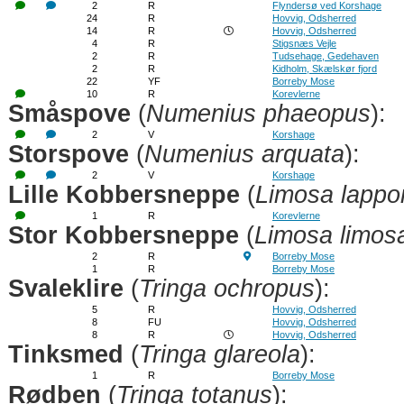
2
R
Flyndersø ved Korshage
24
R
Hovvig, Odsherred
14
R
Hovvig, Odsherred
4
R
Stigsnæs Vejle
2
R
Tudsehage, Gedehaven
2
R
Kidholm, Skælskør fjord
22
YF
Borreby Mose
10
R
Korevlerne
Småspove
(
Numenius phaeopus
):
2
V
Korshage
Storspove
(
Numenius arquata
):
2
V
Korshage
Lille Kobbersneppe
(
Limosa lappo
1
R
Korevlerne
Stor Kobbersneppe
(
Limosa limos
2
R
Borreby Mose
1
R
Borreby Mose
Svaleklire
(
Tringa ochropus
):
5
R
Hovvig, Odsherred
8
FU
Hovvig, Odsherred
8
R
Hovvig, Odsherred
Tinksmed
(
Tringa glareola
):
1
R
Borreby Mose
Rødben
(
Tringa totanus
):