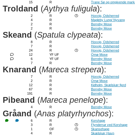
15
R
Trane Sø og omgivende mark
Troldand
(
Aythya fuligula
):
2
R
Hovvig, Odsherred
4
R
Magleby Lung/ Nyvang
2
R
Borreby Mose
2
R
Borreby Mose
Skeand
(
Spatula clypeata
):
8
R
Hovvig, Odsherred
7
R
Hovvig, Odsherred
24
R
Hovvig, Odsherred
12
YF UF
Omø Mose
6
YF UF
Borreby Mose
7
R
Borreby Mose
Knarand
(
Mareca strepera
):
7
R
Hovvig, Odsherred
2
R
Omø Mose
12
R
Kidholm, Skælskør fjord
67
R
Borreby Mose
191
R
Borreby Mose
Pibeand
(
Mareca penelope
):
4
R
Borreby Mose
Gråand
(
Anas platyrhynchos
):
6
R
Korshage
3
R
Flyndersø ved Korshage
1
OF
Skansehage
4
R
Skælskør Havn