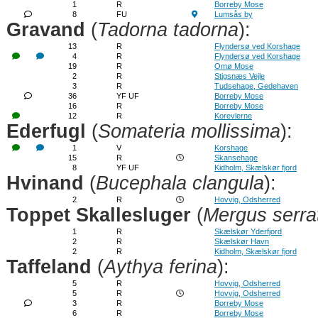
1
R
Borreby Mose
8
FU
Lumsås by
Gravand
(
Tadorna tadorna
):
13
R
Flyndersø ved Korshage
4
R
Flyndersø ved Korshage
19
R
Omø Mose
2
R
Stigsnæs Vejle
3
R
Tudsehage, Gedehaven
36
YF UF
Borreby Mose
16
R
Borreby Mose
12
R
Korevlerne
Ederfugl
(
Somateria mollissima
):
1
V
Korshage
15
R
Skansehage
8
YF UF
Kidholm, Skælskør fjord
Hvinand
(
Bucephala clangula
):
2
R
Hovvig, Odsherred
Toppet Skallesluger
(
Mergus serra
1
R
Skælskør Yderfjord
2
R
Skælskør Havn
2
R
Kidholm, Skælskør fjord
Taffeland
(
Aythya ferina
):
5
R
Hovvig, Odsherred
5
R
Hovvig, Odsherred
3
R
Borreby Mose
6
R
Borreby Mose