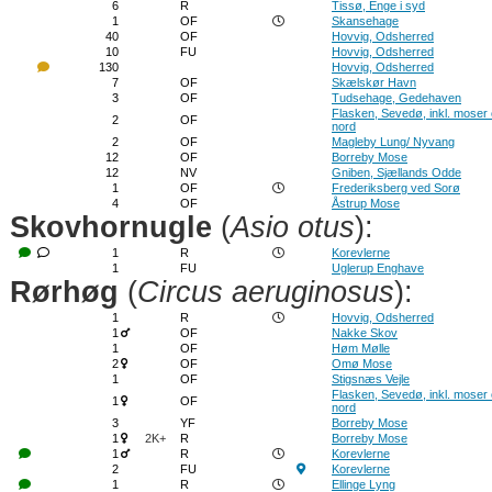
6
R
Tissø, Enge i syd
1
OF
Skansehage
40
OF
Hovvig, Odsherred
10
FU
Hovvig, Odsherred
130
Hovvig, Odsherred
7
OF
Skælskør Havn
3
OF
Tudsehage, Gedehaven
Flasken, Sevedø, inkl. moser 
2
OF
nord
2
OF
Magleby Lung/ Nyvang
12
OF
Borreby Mose
12
NV
Gniben, Sjællands Odde
1
OF
Frederiksberg ved Sorø
4
OF
Åstrup Mose
Skovhornugle
(
Asio otus
):
1
R
Korevlerne
1
FU
Uglerup Enghave
Rørhøg
(
Circus aeruginosus
):
1
R
Hovvig, Odsherred
1
OF
Nakke Skov
1
OF
Høm Mølle
2
OF
Omø Mose
1
OF
Stigsnæs Vejle
Flasken, Sevedø, inkl. moser 
1
OF
nord
3
YF
Borreby Mose
1
2K+
R
Borreby Mose
1
R
Korevlerne
2
FU
Korevlerne
1
R
Ellinge Lyng