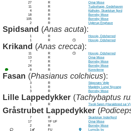
27
R
Omø Mose
11
R
Tudsehage, Gedehaven
4
R
Kidholm, Skælskør fjord
18
R
Borreby Mose
105
R
Borreby Mose
2
R
Uglerup Enghave
Spidsand
(
Anas acuta
):
1
R
Hovvig, Odsherred
1
R
Hovvig, Odsherred
Krikand
(
Anas crecca
):
11
R
Hovvig, Odsherred
13
R
Omø Mose
7
R
Borreby Mose
24
R
Borreby Mose
8
R
Korevlerne
Fasan
(
Phasianus colchicus
):
3
R
Stigsnæs Vejle
1
R
Magleby Lung/ Nyvang
3
R
Borreby Mose
Lille Lappedykker
(
Tachybaptus ruf
1
R
Tivoli-Søen (Haraldsted sø V)
Gråstrubet Lappedykker
(
Podicep
7
R
Skælskør Inderfjord
17
YF UF
Omø Mose
2
R
Borreby Mose
1
FU
Lumsås by