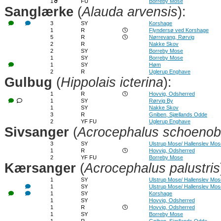
1
FU
Borreby Mose
Sanglærke
(
Alauda arvensis
):
3
SY
Korshage
1
R
Flyndersø ved Korshage
5
R
Nørrevang, Rørvig
2
R
Nakke Skov
2
SY
Borreby Mose
1
SY
Borreby Mose
1
SY
Høm
2
R
Uglerup Enghave
Gulbug
(
Hippolais icterina
):
1
R
Hovvig, Odsherred
1
SY
Rørvig By
1
SY
Nakke Skov
3
R
Gniben, Sjællands Odde
2
YF FU
Uglerup Enghave
Sivsanger
(
Acrocephalus schoeno
3
SY
Ulstrup Mose/ Hallenslev Mos
1
R
Hovvig, Odsherred
2
YF FU
Borreby Mose
Kærsanger
(
Acrocephalus palustris
1
SY
Ulstrup Mose/ Hallenslev Mos
1
SY
Ulstrup Mose/ Hallenslev Mos
1
SY
Korshage
1
SY
Hovvig, Odsherred
1
R
Hovvig, Odsherred
1
SY
Borreby Mose