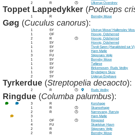
2
R
Ulkerup Overdrev
Toppet Lappedykker
(
Podiceps cri
1
R
Borreby Mose
Gøg
(
Cuculus canorus
):
1
SY
Ulstrup Mose/ Hallenslev Mos
1
OF
Hovvig, Odsherred
2
R
Hovvig, Odsherred
1
SY
Hovvig, Odsherred
1
SY
Tivoli-Søen (Haraldsted sø V)
1
SY
Høm Mølle
3
FU
Stigsnæs Vejle
1
SY
Borreby Mose
1
SY
Tølløse
1
SY
Birkemosen, Ruds Vedby
1
SY
Brydebjerg Skov
2
SY
Uglerup Enghave
Tyrkerdue
(
Streptopelia decaocto
):
2
R
Ruds Vedby
Ringdue
(
Columba palumbus
):
3
R
Korshage
1
R
Skansehage
2
R
Nørrevang, Rørvig
3
Høm Mølle
1
OF
Ringsted
4
FU
Skælskør Havn
2
R
Stigsnæs Vejle
2
R
Borreby Mose