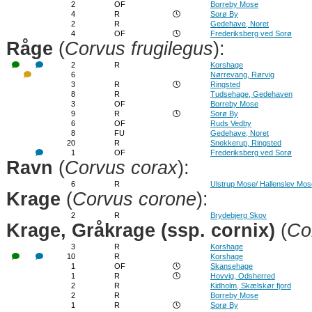
2
OF
Borreby Mose
4
R
Sorø By
2
R
Gedehave, Noret
4
OF
Frederiksberg ved Sorø
Råge
(
Corvus frugilegus
):
2
R
Korshage
6
Nørrevang, Rørvig
3
R
Ringsted
8
R
Tudsehage, Gedehaven
3
OF
Borreby Mose
9
R
Sorø By
6
OF
Ruds Vedby
8
FU
Gedehave, Noret
20
R
Snekkerup, Ringsted
1
OF
Frederiksberg ved Sorø
Ravn
(
Corvus corax
):
6
R
Ulstrup Mose/ Hallenslev Mos
Krage
(
Corvus corone
):
2
R
Brydebjerg Skov
Krage, Gråkrage (ssp. cornix)
(
Co
3
R
Korshage
10
R
Korshage
1
OF
Skansehage
1
R
Hovvig, Odsherred
2
R
Kidholm, Skælskør fjord
2
R
Borreby Mose
1
R
Sorø By