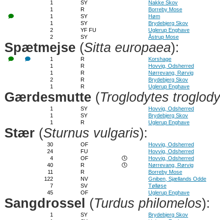
1
SY
Nakke Skov
1
R
Borreby Mose
1
SY
Høm
1
SY
Brydebjerg Skov
2
YF FU
Uglerup Enghave
2
SY
Åstrup Mose
Spætmejse
(
Sitta europaea
):
1
R
Korshage
1
R
Hovvig, Odsherred
1
R
Nørrevang, Rørvig
2
R
Brydebjerg Skov
1
R
Uglerup Enghave
Gærdesmutte
(
Troglodytes troglod
1
SY
Hovvig, Odsherred
1
SY
Brydebjerg Skov
1
R
Uglerup Enghave
Stær
(
Sturnus vulgaris
):
30
OF
Hovvig, Odsherred
24
FU
Hovvig, Odsherred
4
OF
Hovvig, Odsherred
40
R
Nørrevang, Rørvig
11
R
Borreby Mose
122
NV
Gniben, Sjællands Odde
7
SV
Tølløse
45
OF
Uglerup Enghave
Sangdrossel
(
Turdus philomelos
):
1
SY
Brydebjerg Skov