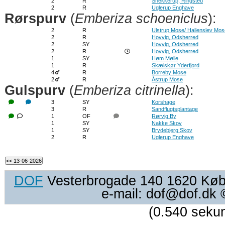
2
R
Snekkerup, Ringsted
2
R
Uglerup Enghave
Rørspurv
(
Emberiza schoeniclus
):
2
R
Ulstrup Mose/ Hallenslev Mos
2
R
Hovvig, Odsherred
2
SY
Hovvig, Odsherred
2
R
Hovvig, Odsherred
1
SY
Høm Mølle
1
R
Skælskør Yderfjord
4
R
Borreby Mose
2
R
Åstrup Mose
Gulspurv
(
Emberiza citrinella
):
3
SY
Korshage
3
R
Sandflugtsplantage
1
OF
Rørvig By
1
SY
Nakke Skov
1
SY
Brydebjerg Skov
2
R
Uglerup Enghave
DOF
Vesterbrogade 140 1620 Køben
e-mail: dof@dof.dk
(0.540 seku