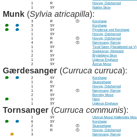
1
R
Hovvig, Odsherred
1
SY
Nakke Skov
Munk
(
Sylvia atricapilla
):
3
R
Korshage
3
SY
Korshage
1
SY
Flyndersø ved Korshage
1
SY
Hovvig, Odsherred
1
R
Hovvig, Odsherred
4
R
Nørrevang, Rørvig
1
SY
Tivoli-Søen (Haraldsted sø V)
1
R
Snekkerup, Ringsted
2
SY
Brydebjerg Skov
1
SY
Uglerup Enghave
2
SY
Åstrup Mose
Gærdesanger
(
Curruca curruca
):
2
SY
Korshage
1
R
Skansehage
1
SY
Hovvig, Odsherred
1
R
Nørrevang, Rørvig
2
SY
Borreby Mose
1
SY
Høm
1
SY
Uglerup Enghave
Tornsanger
(
Curruca communis
):
1
SY
Ulstrup Mose/ Hallenslev Mos
6
SY
Korshage
2
R
Skansehage
1
R
Hovvig, Odsherred
3
Nørrevang, Rørvig