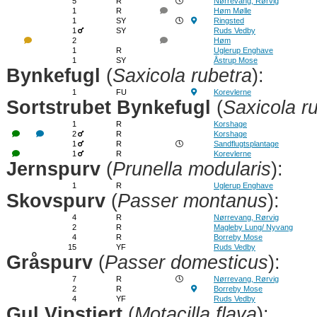
5
R
Nørrevang, Rørvig
1
R
Høm Mølle
1
SY
Ringsted
1
SY
Ruds Vedby
2
Høm
1
R
Uglerup Enghave
1
SY
Åstrup Mose
Bynkefugl
(
Saxicola rubetra
):
1
FU
Korevlerne
Sortstrubet Bynkefugl
(
Saxicola r
1
R
Korshage
2
R
Korshage
1
R
Sandflugtsplantage
1
R
Korevlerne
Jernspurv
(
Prunella modularis
):
1
R
Uglerup Enghave
Skovspurv
(
Passer montanus
):
4
R
Nørrevang, Rørvig
2
R
Magleby Lung/ Nyvang
4
R
Borreby Mose
15
YF
Ruds Vedby
Gråspurv
(
Passer domesticus
):
7
R
Nørrevang, Rørvig
2
R
Borreby Mose
4
YF
Ruds Vedby
Gul Vipstjert
(
Motacilla flava
):