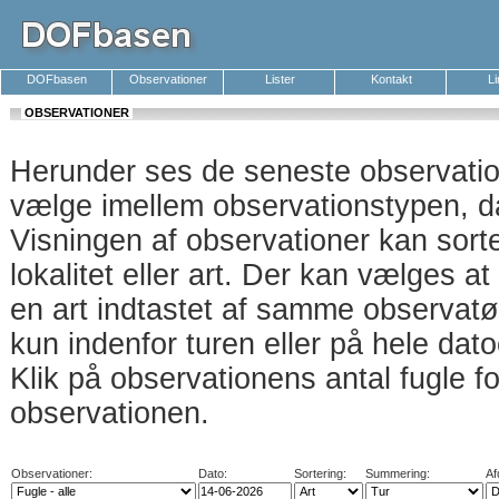
DOFbasen
Observationer
Lister
Kontakt
L
OBSERVATIONER
Herunder ses de seneste observati
vælge imellem observationstypen, da
Visningen af observationer kan sort
lokalitet eller art. Der kan vælges a
en art indtastet af samme observatø
kun indenfor turen eller på hele dat
Klik på observationens antal fugle f
observationen.
Observationer:
Dato:
Sortering:
Summering:
Af