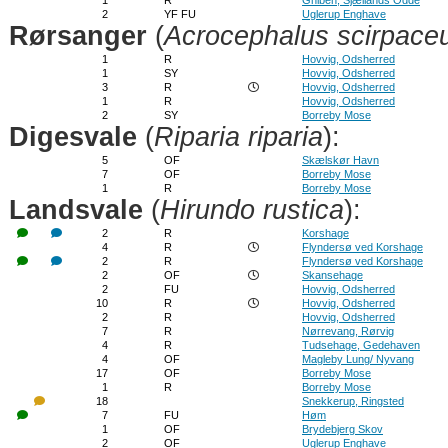
1
R
Gniben, Sjællands Odde
2
YF FU
Uglerup Enghave
Rørsanger
(
Acrocephalus scirpace
1
R
Hovvig, Odsherred
1
SY
Hovvig, Odsherred
3
R
Hovvig, Odsherred
1
R
Hovvig, Odsherred
2
SY
Borreby Mose
Digesvale
(
Riparia riparia
):
5
OF
Skælskør Havn
7
OF
Borreby Mose
1
R
Borreby Mose
Landsvale
(
Hirundo rustica
):
2
R
Korshage
4
R
Flyndersø ved Korshage
2
R
Flyndersø ved Korshage
2
OF
Skansehage
2
FU
Hovvig, Odsherred
10
R
Hovvig, Odsherred
2
R
Hovvig, Odsherred
7
R
Nørrevang, Rørvig
4
R
Tudsehage, Gedehaven
4
OF
Magleby Lung/ Nyvang
17
OF
Borreby Mose
1
R
Borreby Mose
18
Snekkerup, Ringsted
7
FU
Høm
1
OF
Brydebjerg Skov
2
OF
Uglerup Enghave