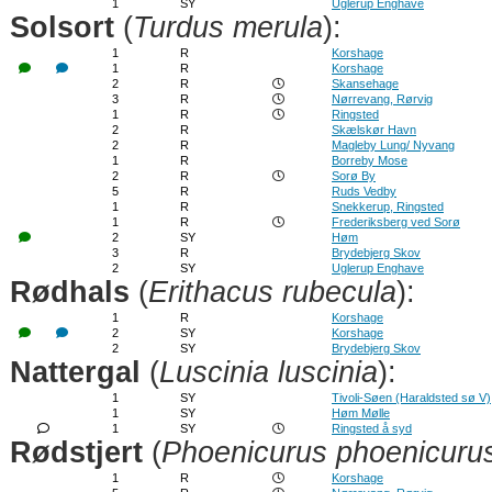
1
SY
Uglerup Enghave
Solsort
(
Turdus merula
):
1
R
Korshage
1
R
Korshage
2
R
Skansehage
3
R
Nørrevang, Rørvig
1
R
Ringsted
2
R
Skælskør Havn
2
R
Magleby Lung/ Nyvang
1
R
Borreby Mose
2
R
Sorø By
5
R
Ruds Vedby
1
R
Snekkerup, Ringsted
1
R
Frederiksberg ved Sorø
2
SY
Høm
3
R
Brydebjerg Skov
2
SY
Uglerup Enghave
Rødhals
(
Erithacus rubecula
):
1
R
Korshage
2
SY
Korshage
2
SY
Brydebjerg Skov
Nattergal
(
Luscinia luscinia
):
1
SY
Tivoli-Søen (Haraldsted sø V)
1
SY
Høm Mølle
1
SY
Ringsted å syd
Rødstjert
(
Phoenicurus phoenicuru
1
R
Korshage