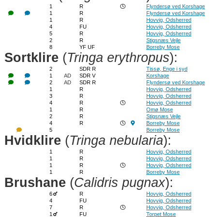
1
R
Flyndersø ved Korshage
1
R
Flyndersø ved Korshage
1
R
Hovvig, Odsherred
4
FU
Hovvig, Odsherred
5
R
Hovvig, Odsherred
2
R
Stigsnæs Vejle
8
YF UF
Borreby Mose
Sortklire
(
Tringa erythropus
):
2
SDR R
Tissø, Enge i syd
1
AD
SDR V
Korshage
2
AD
SDR R
Flyndersø ved Korshage
1
R
Hovvig, Odsherred
3
R
Hovvig, Odsherred
4
R
Hovvig, Odsherred
1
R
Omø Mose
2
R
Stigsnæs Vejle
4
R
Borreby Mose
5
Borreby Mose
Hvidklire
(
Tringa nebularia
):
1
R
Hovvig, Odsherred
1
R
Hovvig, Odsherred
1
R
Hovvig, Odsherred
1
R
Borreby Mose
Brushane
(
Calidris pugnax
):
6
R
Hovvig, Odsherred
4
FU
Hovvig, Odsherred
7
R
Hovvig, Odsherred
1
FU
Torpet Mose