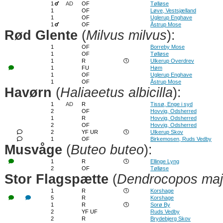
1
AD
OF
Tølløse
1
OF
Løve, Vestsjælland
1
OF
Uglerup Enghave
1
OF
Åstrup Mose
Rød Glente
(
Milvus milvus
):
1
OF
Borreby Mose
1
OF
Tølløse
1
R
Ulkerup Overdrev
1
FU
Høm
1
OF
Uglerup Enghave
1
OF
Åstrup Mose
Havørn
(
Haliaeetus albicilla
):
1
AD
R
Tissø, Enge i syd
2
OF
Hovvig, Odsherred
1
R
Hovvig, Odsherred
2
OF
Hovvig, Odsherred
2
YF UR
Ulkerup Skov
1
OF
Birkemosen, Ruds Vedby
Musvåge
(
Buteo buteo
):
1
R
Ellinge Lyng
2
OF
Tølløse
Stor Flagspætte
(
Dendrocopos maj
1
R
Korshage
5
R
Korshage
1
R
Sorø By
2
YF UF
Ruds Vedby
2
R
Brydebjerg Skov