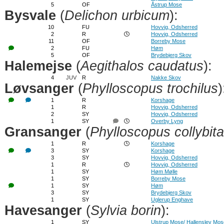
5
OF
Åstrup Mose
Bysvale
(
Delichon urbicum
):
10
FU
Hovvig, Odsherred
2
R
Hovvig, Odsherred
11
OF
Borreby Mose
2
FU
Høm
5
OF
Brydebjerg Skov
Halemejse
(
Aegithalos caudatus
):
4
JUV
R
Nakke Skov
Løvsanger
(
Phylloscopus trochilus
)
1
R
Korshage
1
R
Hovvig, Odsherred
2
SY
Hovvig, Odsherred
1
SY
Overby Lyng
Gransanger
(
Phylloscopus collybita
1
R
Korshage
3
SY
Korshage
3
SY
Hovvig, Odsherred
1
R
Hovvig, Odsherred
1
SY
Høm Mølle
1
SY
Borreby Mose
1
SY
Høm
3
SY
Brydebjerg Skov
1
SY
Uglerup Enghave
Havesanger
(
Sylvia borin
):
1
SY
Ulstrup Mose/ Hallenslev Mos