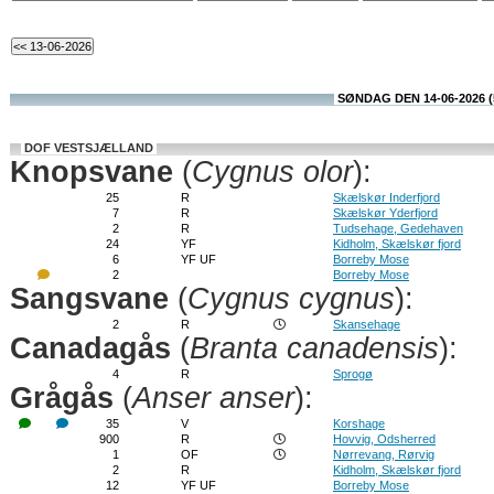
SØNDAG DEN 14-06-2026 (
DOF VESTSJÆLLAND
Knopsvane
(
Cygnus olor
):
25
R
Skælskør Inderfjord
7
R
Skælskør Yderfjord
2
R
Tudsehage, Gedehaven
24
YF
Kidholm, Skælskør fjord
6
YF UF
Borreby Mose
2
Borreby Mose
Sangsvane
(
Cygnus cygnus
):
2
R
Skansehage
Canadagås
(
Branta canadensis
):
4
R
Sprogø
Grågås
(
Anser anser
):
35
V
Korshage
900
R
Hovvig, Odsherred
1
OF
Nørrevang, Rørvig
2
R
Kidholm, Skælskør fjord
12
YF UF
Borreby Mose