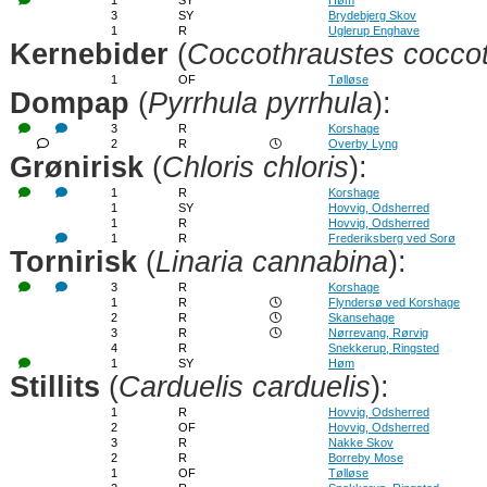
1
SY
Høm
3
SY
Brydebjerg Skov
1
R
Uglerup Enghave
Kernebider
(
Coccothraustes cocco
1
OF
Tølløse
Dompap
(
Pyrrhula pyrrhula
):
3
R
Korshage
2
R
Overby Lyng
Grønirisk
(
Chloris chloris
):
1
R
Korshage
1
SY
Hovvig, Odsherred
1
R
Hovvig, Odsherred
1
R
Frederiksberg ved Sorø
Tornirisk
(
Linaria cannabina
):
3
R
Korshage
1
R
Flyndersø ved Korshage
2
R
Skansehage
3
R
Nørrevang, Rørvig
4
R
Snekkerup, Ringsted
1
SY
Høm
Stillits
(
Carduelis carduelis
):
1
R
Hovvig, Odsherred
2
OF
Hovvig, Odsherred
3
R
Nakke Skov
2
R
Borreby Mose
1
OF
Tølløse