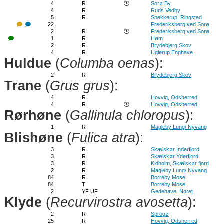
4
R
Sorø By
4
R
Ruds Vedby
5
R
Snekkerup, Ringsted
22
Frederiksberg ved Sorø
2
R
Frederiksberg ved Sorø
1
R
Høm
2
R
Brydebjerg Skov
4
R
Uglerup Enghave
Huldue
(
Columba oenas
):
2
R
Brydebjerg Skov
Trane
(
Grus grus
):
4
R
Hovvig, Odsherred
4
R
Hovvig, Odsherred
Rørhøne
(
Gallinula chloropus
):
1
R
Magleby Lung/ Nyvang
Blishøne
(
Fulica atra
):
3
R
Skælskør Inderfjord
3
R
Skælskør Yderfjord
3
R
Kidholm, Skælskør fjord
2
R
Magleby Lung/ Nyvang
84
R
Borreby Mose
84
T
Borreby Mose
2
YF UF
Gedehave, Noret
Klyde
(
Recurvirostra avosetta
):
2
R
Sprogø
25
R
Hovvig, Odsherred