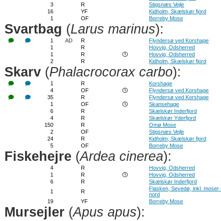
3
R
Stigsnæs Vejle
16
YF
Kidholm, Skælskør fjord
1
OF
Borreby Mose
Svartbag
(
Larus marinus
):
1
AD
R
Flyndersø ved Korshage
1
R
Hovvig, Odsherred
1
R
Hovvig, Odsherred
2
R
Kidholm, Skælskør fjord
Skarv
(
Phalacrocorax carbo
):
1
R
Korshage
4
OF
Flyndersø ved Korshage
35
R
Flyndersø ved Korshage
1
OF
Skansehage
6
R
Skælskør Inderfjord
4
R
Skælskør Yderfjord
150
R
Omø Mose
2
OF
Stigsnæs Vejle
24
R
Kidholm, Skælskør fjord
5
OF
Borreby Mose
Fiskehejre
(
Ardea cinerea
):
4
R
Hovvig, Odsherred
1
R
Hovvig, Odsherred
6
R
Skælskør Inderfjord
Flasken, Sevedø, inkl. moser 
1
R
nord
19
YF
Borreby Mose
Mursejler
(
Apus apus
):