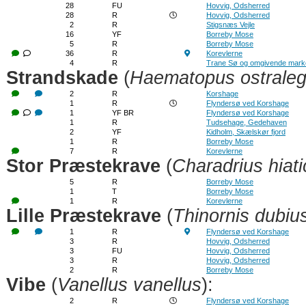
28
FU
Hovvig, Odsherred
28
R
Hovvig, Odsherred
2
R
Stigsnæs Vejle
16
YF
Borreby Mose
5
R
Borreby Mose
36
R
Korevlerne
4
R
Trane Sø og omgivende mark
Strandskade
(
Haematopus ostrale
2
R
Korshage
1
R
Flyndersø ved Korshage
1
YF BR
Flyndersø ved Korshage
1
R
Tudsehage, Gedehaven
2
YF
Kidholm, Skælskør fjord
1
R
Borreby Mose
7
R
Korevlerne
Stor Præstekrave
(
Charadrius hiati
5
R
Borreby Mose
1
T
Borreby Mose
1
R
Korevlerne
Lille Præstekrave
(
Thinornis dubiu
1
R
Flyndersø ved Korshage
3
R
Hovvig, Odsherred
3
FU
Hovvig, Odsherred
3
R
Hovvig, Odsherred
2
R
Borreby Mose
Vibe
(
Vanellus vanellus
):
2
R
Flyndersø ved Korshage