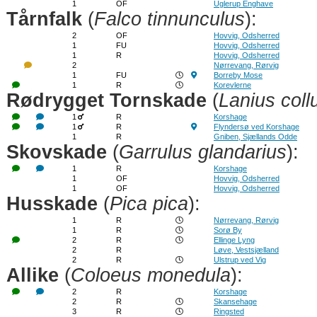
1
OF
Uglerup Enghave
Tårnfalk
(
Falco tinnunculus
):
2
OF
Hovvig, Odsherred
1
FU
Hovvig, Odsherred
1
R
Hovvig, Odsherred
2
Nørrevang, Rørvig
1
FU
Borreby Mose
1
R
Korevlerne
Rødrygget Tornskade
(
Lanius coll
1
R
Korshage
1
R
Flyndersø ved Korshage
1
R
Gniben, Sjællands Odde
Skovskade
(
Garrulus glandarius
):
1
R
Korshage
1
OF
Hovvig, Odsherred
1
OF
Hovvig, Odsherred
Husskade
(
Pica pica
):
1
R
Nørrevang, Rørvig
1
R
Sorø By
2
R
Ellinge Lyng
2
R
Løve, Vestsjælland
2
R
Ulstrup ved Vig
Allike
(
Coloeus monedula
):
2
R
Korshage
2
R
Skansehage
3
R
Ringsted