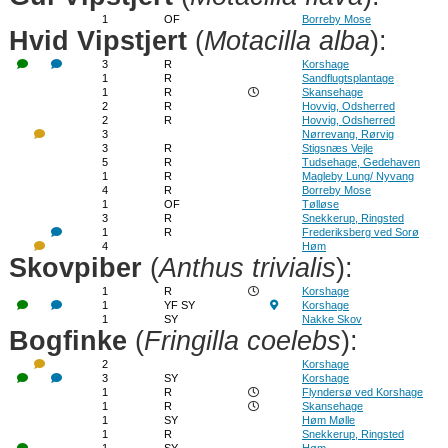
1
OF
Borreby Mose
Hvid Vipstjert
(
Motacilla alba
):
3
R
Korshage
1
R
Sandflugtsplantage
1
R
Skansehage
2
R
Hovvig, Odsherred
2
R
Hovvig, Odsherred
3
Nørrevang, Rørvig
3
R
Stigsnæs Vejle
5
R
Tudsehage, Gedehaven
1
R
Magleby Lung/ Nyvang
4
R
Borreby Mose
1
OF
Tølløse
3
R
Snekkerup, Ringsted
1
R
Frederiksberg ved Sorø
4
Høm
Skovpiber
(
Anthus trivialis
):
1
R
Korshage
1
YF SY
Korshage
1
SY
Nakke Skov
Bogfinke
(
Fringilla coelebs
):
2
Korshage
3
SY
Korshage
1
R
Flyndersø ved Korshage
1
R
Skansehage
1
SY
Høm Mølle
1
R
Snekkerup, Ringsted