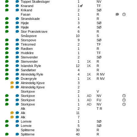
Toppet Skallesluger
1
NV
Knarand
1
TF
Krikand
2
SØ
Fasan
1
R
Strandskade
1
R
Hjejle
3
SØ
Hjejle
4
SØ
Stor Præstekrave
6
R
Småspove
10
S
Storspove
9
SØ
Tinksmed
2
TF
Rødben
1
R
Hvidklire
1
TF
Stenvender
2
SØ
Stenvender
1
1K
R
Islandsk Ryle
12
1K
R
Sandløber
4
R
Almindelig Ryle
4
1K
R NV
Dværgryle
1
1K
R NV
Almindelig Kjove
3
Almindelig Kjove
2
Storkjove
2
V
Storkjove
1
AD
NV
Storkjove
1
AD
FU
Storkjove
1
AD
NV
Alk
2
T R
Alk
11
Alk
7
Lomvie
1
SØ
Lomvie
5
SØ
Splitterne
30
R
Splitterne
40
R