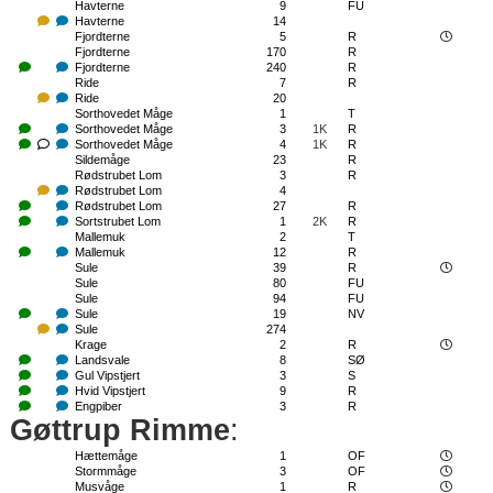
Havterne
9
FU
Havterne
14
Fjordterne
5
R
Fjordterne
170
R
Fjordterne
240
R
Ride
7
R
Ride
20
Sorthovedet Måge
1
T
Sorthovedet Måge
3
1K
R
Sorthovedet Måge
4
1K
R
Sildemåge
23
R
Rødstrubet Lom
3
R
Rødstrubet Lom
4
Rødstrubet Lom
27
R
Sortstrubet Lom
1
2K
R
Mallemuk
2
T
Mallemuk
12
R
Sule
39
R
Sule
80
FU
Sule
94
FU
Sule
19
NV
Sule
274
Krage
2
R
Landsvale
8
SØ
Gul Vipstjert
3
S
Hvid Vipstjert
9
R
Engpiber
3
R
Gøttrup Rimme
:
Hættemåge
1
OF
Stormmåge
3
OF
Musvåge
1
R