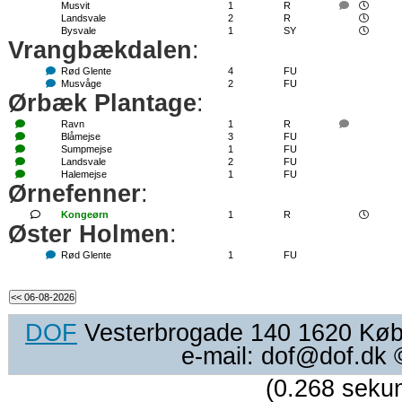
Musvit
1
R
Landsvale
2
R
Bysvale
1
SY
Vrangbækdalen
:
Rød Glente
4
FU
Musvåge
2
FU
Ørbæk Plantage
:
Ravn
1
R
Blåmejse
3
FU
Sumpmejse
1
FU
Landsvale
2
FU
Halemejse
1
FU
Ørnefenner
:
Kongeørn
1
R
Øster Holmen
:
Rød Glente
1
FU
DOF
Vesterbrogade 140 1620 Køben
e-mail: dof@dof.dk
(0.268 seku