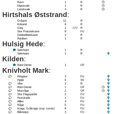
Ravn
1
R
Digesvale
1
R
Landsvale
4
R
Hirtshals Øststrand
:
Gråand
12
R
Krikand
6
R
Gøg
1
JUV
R
Stor Præstekrave
8
FU
Dobbeltbekkasin
2
R
Rødben
1
R
Hulsig Hede
:
Sølvhejre
1
R
Sølvhejre
1
R
Kilden
:
Rød Glente
1
OF
Knivholt Mark
:
Ringdue
3
FU
Hjejle
6
SV
Vibe
2
R
Rød Glente
1
OF
Musvåge
2
OF
Stor Flagspætte
2
FU
Husskade
1
FU
Allike
3
FU
Råge
5
FU
Krage, Gråkrage (ssp. cornix)
8
FU
Blåmejse
3
FU