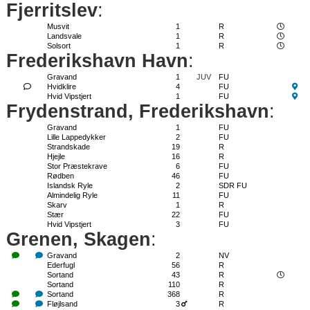
Fjerritslev
:
Musvit
1
R
Landsvale
1
R
Solsort
1
R
Frederikshavn Havn
:
Gravand
1
JUV
FU
Hvidklire
4
FU
Hvid Vipstjert
1
FU
Frydenstrand, Frederikshavn
:
Gravand
1
FU
Lille Lappedykker
2
FU
Strandskade
19
R
Hjejle
16
R
Stor Præstekrave
6
FU
Rødben
46
FU
Islandsk Ryle
2
SDR FU
Almindelig Ryle
11
FU
Skarv
1
R
Stær
22
FU
Hvid Vipstjert
3
FU
Grenen, Skagen
:
Gravand
2
NV
Ederfugl
56
R
Sortand
43
R
Sortand
110
R
Sortand
368
R
Fløjlsand
3
R