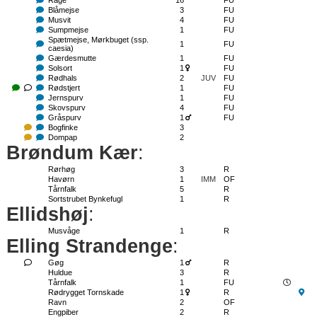
Råge
16
FU
Blåmejse
3
FU
Musvit
4
FU
Sumpmejse
1
FU
Spætmejse, Mørkbuget (ssp.
1
FU
caesia)
Gærdesmutte
1
FU
Solsort
1
FU
Rødhals
2
JUV
FU
Rødstjert
1
FU
Jernspurv
1
FU
Skovspurv
4
FU
Gråspurv
1
FU
Bogfinke
3
Dompap
2
Brøndum Kær
:
Rørhøg
3
R
Havørn
1
IMM
OF
Tårnfalk
5
R
Sortstrubet Bynkefugl
1
R
Ellidshøj
:
Musvåge
1
R
Elling Strandenge
:
Gøg
1
R
Huldue
3
R
Tårnfalk
1
FU
Rødrygget Tornskade
1
R
Ravn
2
OF
Engpiber
2
R