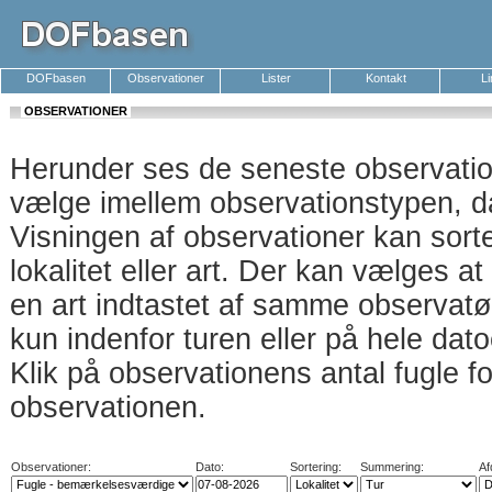
DOFbasen
Observationer
Lister
Kontakt
L
OBSERVATIONER
Herunder ses de seneste observati
vælge imellem observationstypen, da
Visningen af observationer kan sort
lokalitet eller art. Der kan vælges a
en art indtastet af samme observatø
kun indenfor turen eller på hele dat
Klik på observationens antal fugle f
observationen.
Observationer:
Dato:
Sortering:
Summering:
Af