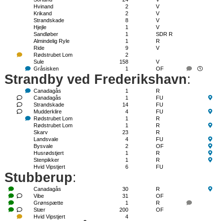
Hvinand
2
V
Krikand
2
V
Strandskade
8
V
Hjejle
1
V
Sandløber
1
SDR R
Almindelig Ryle
1
R
Ride
9
V
Rødstrubet Lom
2
Sule
158
V
Gråsisken
1
OF
Strandby ved Frederikshavn
:
Canadagås
1
R
Canadagås
1
FU
Strandskade
14
FU
Mudderklire
4
FU
Rødstrubet Lom
1
R
Rødstrubet Lom
1
R
Skarv
23
R
Landsvale
4
FU
Bysvale
2
OF
Husrødstjert
1
R
Stenpikker
1
R
Hvid Vipstjert
6
FU
Stubberup
:
Canadagås
30
R
Vibe
31
OF
Grønspætte
1
R
Stær
200
OF
Hvid Vipstjert
4