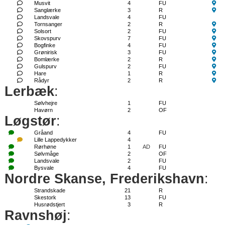
Musvit
4
FU
Sanglærke
3
R
Landsvale
4
FU
Tornsanger
2
R
Solsort
2
FU
Skovspurv
7
FU
Bogfinke
4
FU
Grønirisk
3
FU
Bomlærke
2
R
Gulspurv
2
FU
Hare
1
R
Rådyr
2
R
Lerbæk
:
Sølvhejre
1
FU
Havørn
2
OF
Løgstør
:
Gråand
4
FU
Lille Lappedykker
4
Rørhøne
1
AD
FU
Sølvmåge
2
OF
Landsvale
2
FU
Bysvale
4
FU
Nordre Skanse, Frederikshavn
:
Strandskade
21
R
Skestork
13
FU
Husrødstjert
3
R
Ravnshøj
: