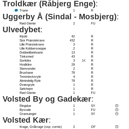
Troldkær (Råbjerg Enge)
:
Trane
1
R
Uggerby Å (Sindal - Mosbjerg)
:
Rød Glente
2
FU
Ulvedybet
:
Klyde
42
R
Stor Præstekrave
432
R
Lille Præstekrave
3
R
Lille Kobbersneppe
2
R
Dobbeltbekkasin
13
R
Tinksmed
43
R
Sortklire
3
1K
R
Hvidklire
29
R
Stenvender
2
R
Brushane
78
R
Temmincksryle
4
R
Almindelig Ryle
78
R
Dværgryle
1
R
Sølvhejre
1
R
Rød Glente
1
FU
Volsted By og Gadekær
:
Ringdue
1
SY
Bysvale
1
FU
Gransanger
1
SY
Volsted Kær
:
Krage, Gråkrage (ssp. cornix)
2
OF