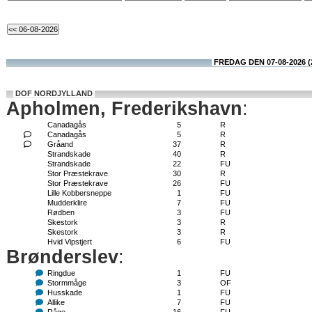
FREDAG DEN 07-08-2026 (
DOF NORDJYLLAND
Apholmen, Frederikshavn
:
Canadagås
5
R
Canadagås
5
R
Gråand
37
R
Strandskade
40
R
Strandskade
22
FU
Stor Præstekrave
30
R
Stor Præstekrave
26
FU
Lille Kobbersneppe
1
FU
Mudderklire
7
FU
Rødben
3
FU
Skestork
3
R
Skestork
3
R
Hvid Vipstjert
6
FU
Brønderslev
:
Ringdue
1
FU
Stormmåge
3
OF
Husskade
1
FU
Allike
7
FU