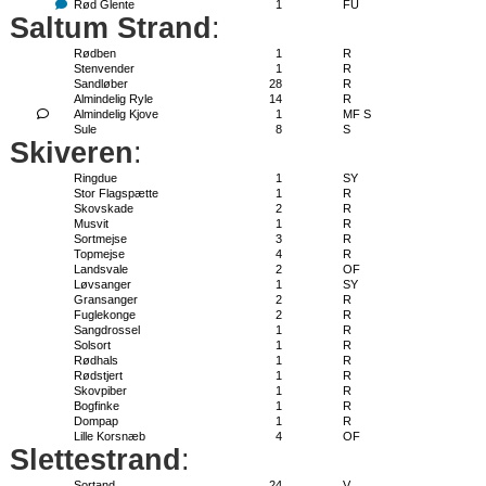
Rød Glente
1
FU
Saltum Strand
:
Rødben
1
R
Stenvender
1
R
Sandløber
28
R
Almindelig Ryle
14
R
Almindelig Kjove
1
MF S
Sule
8
S
Skiveren
:
Ringdue
1
SY
Stor Flagspætte
1
R
Skovskade
2
R
Musvit
1
R
Sortmejse
3
R
Topmejse
4
R
Landsvale
2
OF
Løvsanger
1
SY
Gransanger
2
R
Fuglekonge
2
R
Sangdrossel
1
R
Solsort
1
R
Rødhals
1
R
Rødstjert
1
R
Skovpiber
1
R
Bogfinke
1
R
Dompap
1
R
Lille Korsnæb
4
OF
Slettestrand
:
Sortand
24
V