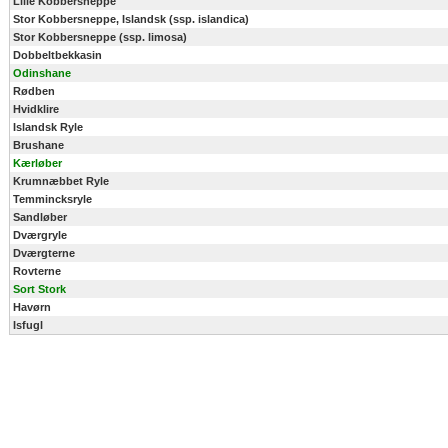
Lille Kobbersneppe
Stor Kobbersneppe, Islandsk (ssp. islandica)
Stor Kobbersneppe (ssp. limosa)
Dobbeltbekkasin
Odinshane
Rødben
Hvidklire
Islandsk Ryle
Brushane
Kærløber
Krumnæbbet Ryle
Temmincksryle
Sandløber
Dværgryle
Dværgterne
Rovterne
Sort Stork
Havørn
Isfugl