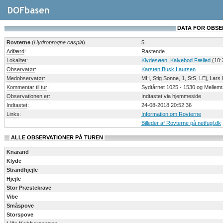
DATA FOR OBSERV
Rovterne
(
Hydroprogne caspia
)
5
Adfærd
:
Rastende
Lokalitet
:
Klydesøen, Kalvebod Fælled
(10:2
Observatør
:
Karsten Busk Laursen
Medobservatør
:
MH, Stig Sonne, 1, StS, LEj, Lar
Kommentar til tur
:
Sydtårnet 1025 - 1530 og Mellemtår
Observationen er
:
Indtastet via hjemmeside
Indtastet
:
24-08-2018 20:52:36
Links
:
Information om Rovterne
Billeder af Rovterne på netfugl.dk
ALLE OBSERVATIONER PÅ TUREN
Knarand
Klyde
Strandhjejle
Hjejle
Stor Præstekrave
Vibe
Småspove
Storspove