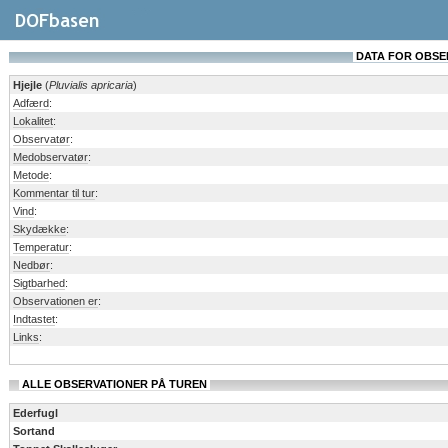
DATA FOR OBSERV
Hjejle
(
Pluvialis apricaria
)
Adfærd
:
Lokalitet
:
Observatør
:
Medobservatør
:
Metode
:
Kommentar til tur
:
Vind
:
Skydække
:
Temperatur
:
Nedbør
:
Sigtbarhed
:
Observationen er
:
Indtastet
:
Links
:
ALLE OBSERVATIONER PÅ TUREN
Ederfugl
Sortand