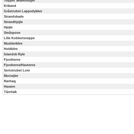
Toppet Skallesluger
Krikand
Gråstrubet Lappedykker
Strandskade
Strandhjejle
Hjejle
Småspove
Lille Kobbersneppe
Mudderklire
Hvidklire
Islandsk Ryle
Fjordterne
Fjordterne/Havterne
Sortstrubet Lom
Mursejler
Rørhøg
Havørn
Tårnfalk