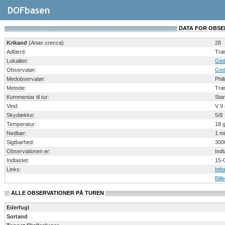
DATA FOR OBSERV
Krikand
(
Anas crecca
)
28
Adfærd
:
Træ
Lokalitet
:
Ged
Observatør
:
Ged
Medobservatør
:
Phil
Metode
:
Træk
Kommentar til tur
:
Stan
Vind
:
V 9
Skydække
:
5/8
Temperatur
:
18 
Nedbør
:
1 mi
Sigtbarhed
:
300
Observationen er
:
Indt
Indtastet
:
15-
Links
:
Inf
Bill
ALLE OBSERVATIONER PÅ TUREN
Ederfugl
Sortand