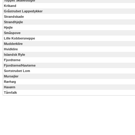
Toppet Skallesluger
Krikand
Gråstrubet Lappedykker
Strandskade
Strandhjejle
Hjejle
Småspove
Lille Kobbersneppe
Mudderklire
Hvidklire
Islandsk Ryle
Fjordterne
Fjordterne/Havterne
Sortstrubet Lom
Mursejler
Rørhøg
Havørn
Tårnfalk