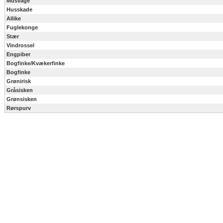
Musvåge
Husskade
Allike
Fuglekonge
Stær
Vindrossel
Engpiber
Bogfinke/Kvækerfinke
Bogfinke
Grønirisk
Gråsisken
Grønsisken
Rørspurv