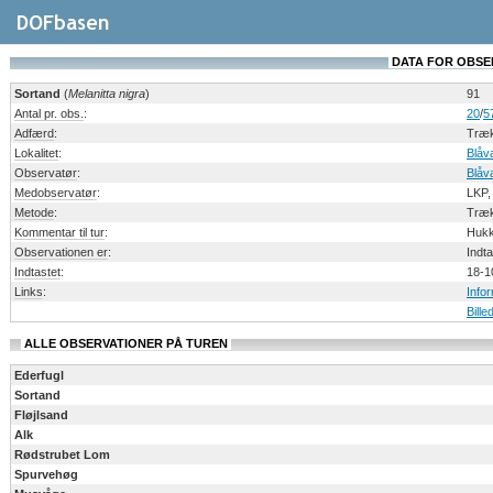
DATA FOR OBSERV
Sortand
(
Melanitta nigra
)
91
Antal pr. obs.
:
20
/
5
Adfærd
:
Træk
Lokalitet
:
Blåv
Observatør
:
Blåv
Medobservatør
:
LKP,
Metode
:
Træk
Kommentar til tur
:
Hukk
Observationen er
:
Indt
Indtastet
:
18-1
Links
:
Info
Bille
ALLE OBSERVATIONER PÅ TUREN
Ederfugl
Sortand
Fløjlsand
Alk
Rødstrubet Lom
Spurvehøg