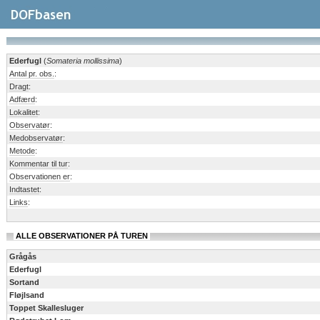
Ederfugl
(
Somateria mollissima
)
Antal pr. obs.
:
Dragt
:
Adfærd
:
Lokalitet
:
Observatør
:
Medobservatør
:
Metode
:
Kommentar til tur
:
Observationen er
:
Indtastet
:
Links
:
ALLE OBSERVATIONER PÅ TUREN
Grågås
Ederfugl
Sortand
Fløjlsand
Toppet Skallesluger