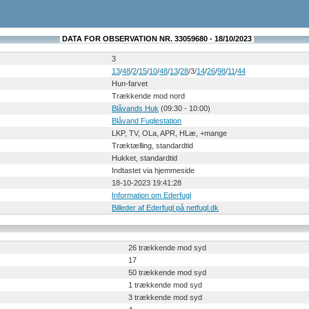
DATA FOR OBSERVATION NR. 33059680 - 18/10/2023
3
13
/
48
/
2
/
15
/
10
/
48
/
13
/
28
/3/
14
/
26
/
98
/
11
/
44
Hun-farvet
Trækkende mod nord
Blåvands Huk
(09:30 - 10:00)
Blåvand Fuglestation
LKP, TV, OLa, APR, HLæ, +mange
Træktælling, standardtid
Hukket, standardtid
Indtastet via hjemmeside
18-10-2023 19:41:28
Information om Ederfugl
Billeder af Ederfugl på netfugl.dk
26 trækkende mod syd
17
50 trækkende mod syd
1 trækkende mod syd
3 trækkende mod syd