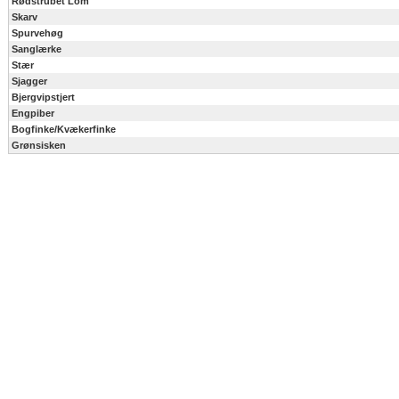
Rødstrubet Lom
Skarv
Spurvehøg
Sanglærke
Stær
Sjagger
Bjergvipstjert
Engpiber
Bogfinke/Kvækerfinke
Grønsisken