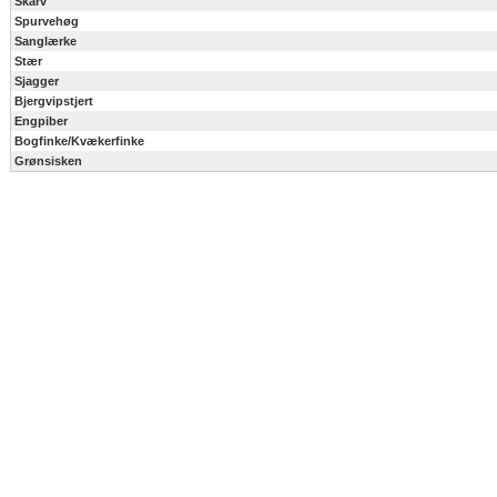
Skarv
Spurvehøg
Sanglærke
Stær
Sjagger
Bjergvipstjert
Engpiber
Bogfinke/Kvækerfinke
Grønsisken