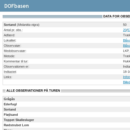
DATA FOR OBSERV
Sortand
(
Melanitta nigra
)
50
Antal pr. obs.
:
20
/
5
Adfærd
:
Træk
Lokalitet
:
Blåv
Observatør
:
Blåv
Medobservatør
:
LKP,
Metode
:
Træk
Kommentar til tur
:
Hukk
Observationen er
:
Indt
Indtastet
:
18-1
Links
:
Info
Bille
ALLE OBSERVATIONER PÅ TUREN
Grågås
Ederfugl
Sortand
Fløjlsand
Toppet Skallesluger
Rødstrubet Lom