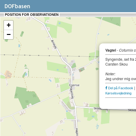
POSITION FOR OBSERVATIONEN
+
−
Vagtel
-
Coturnix c
Syngende, set fra 2
Carsten Skou
Noter:
Jeg undrer mig ove
|
Del på Facebook
Kørselsvejledning