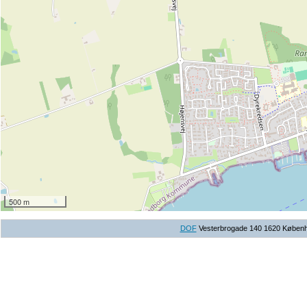
500 m
DOF
Vesterbrogade 140 1620 Københav