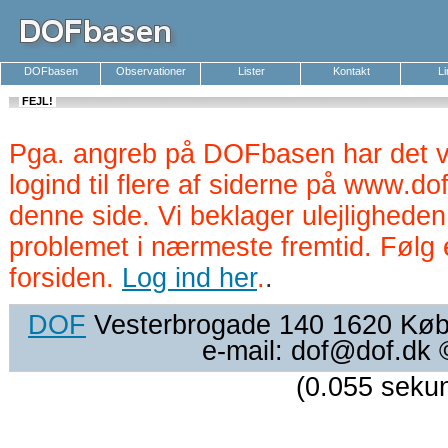
DOFbasen
Observationer
Lister
Kontakt
L
FEJL!
Pga. angreb på DOFbasen har det v
logind til flere af siderne på www.d
denne side. Vi beklager ulejlighede
problemet i nærmeste fremtid. Følg 
forsiden.
Log ind her
.
.
DOF
Vesterbrogade 140 1620 Køben
e-mail: dof@dof.dk
(0.055 seku