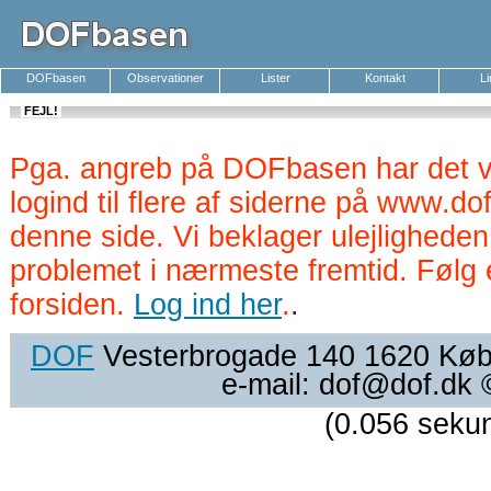
DOFbasen
Observationer
Lister
Kontakt
L
FEJL!
Pga. angreb på DOFbasen har det v
logind til flere af siderne på www.d
denne side. Vi beklager ulejlighede
problemet i nærmeste fremtid. Følg 
forsiden.
Log ind her
.
.
DOF
Vesterbrogade 140 1620 Køben
e-mail: dof@dof.dk
(0.056 seku