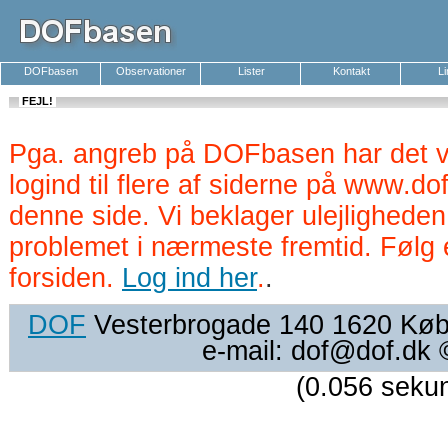
DOFbasen
Observationer
Lister
Kontakt
L
FEJL!
Pga. angreb på DOFbasen har det v
logind til flere af siderne på www.d
denne side. Vi beklager ulejlighede
problemet i nærmeste fremtid. Følg 
forsiden.
Log ind her
.
.
DOF
Vesterbrogade 140 1620 Køben
e-mail: dof@dof.dk
(0.056 seku