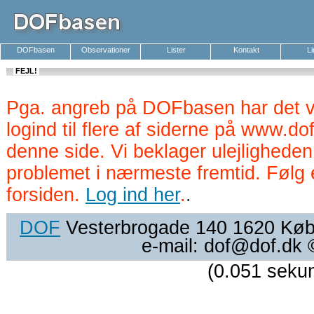
DOFbasen
Observationer
Lister
Kontakt
L
FEJL!
Pga. angreb på DOFbasen har det v
logind til flere af siderne på www.d
denne side. Vi beklager ulejlighede
problemet i nærmeste fremtid. Følg 
forsiden.
Log ind her
.
.
DOF
Vesterbrogade 140 1620 Køben
e-mail: dof@dof.dk
(0.051 seku