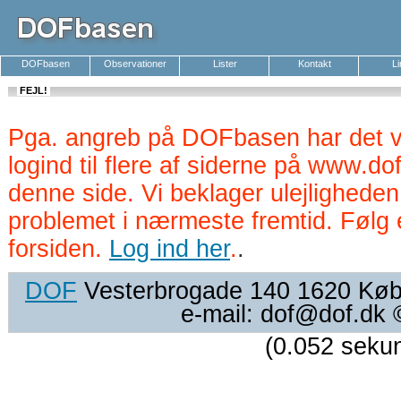
DOFbasen
Observationer
Lister
Kontakt
L
FEJL!
Pga. angreb på DOFbasen har det v
logind til flere af siderne på www.d
denne side. Vi beklager ulejlighede
problemet i nærmeste fremtid. Følg 
forsiden.
Log ind her
.
.
DOF
Vesterbrogade 140 1620 Køben
e-mail: dof@dof.dk
(0.052 seku