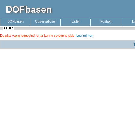
DOFbasen
Observationer
Lister
Kontakt
L
FEJL!
Du skal være logget ind for at kunne se denne side
.
Log ind her
.