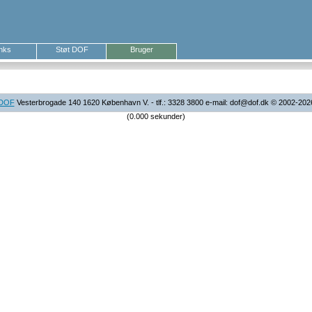
inks
Støt DOF
Bruger
DOF
Vesterbrogade 140 1620 København V. - tlf.: 3328 3800 e-mail: dof@dof.dk © 2002-202
(0.000 sekunder)