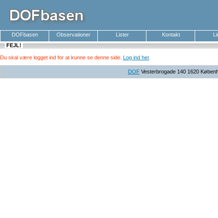
DOFbasen
Observationer
Lister
Kontakt
L
FEJL!
Du skal være logget ind for at kunne se denne side
.
Log ind her
.
DOF
Vesterbrogade 140 1620 Københav