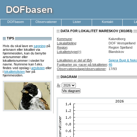
DOFbasen
Observationer
Lister
Kontakt
L
DATA FOR LOKALITET MARESKOV (301083)
TIPS
Kommune
:
Kalundborg
Lokalafdeling
:
DOF Vestsjælland
Hvis du skal lave en
søgning
på
Region
:
Region Sjælland
artsnavn eller lokalitet via
Lokalitetstype(r)
:
Blandskov
hjemmesiden, kan du benytte
artsnummer eller
Lokaliteten er del af IBA
:
Sejerø Bugt & Nek
lokalitetsnummer i stedet for
navne. Numrene kan f.eks.
Fuglearter og -racer på lokaliteten
:
46
findes ved opslag i
artslisten
eller
Observationsdage/observationer
:
17/93
i
lokalitetslisten
her på
hjemmesiden.
DIAGRAM
År
: