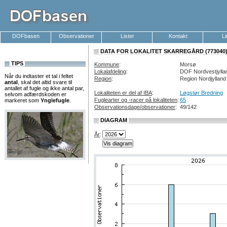
DOFbasen
Observationer
Lister
Kontakt
L
DATA FOR LOKALITET SKARREGÅRD (773040
TIPS
Kommune
:
Morsø
Lokalafdeling
:
DOF Nordvestjylla
Når du indtaster et tal i feltet
Region
:
Region Nordjylland
antal
, skal det altid svare til
antallet af fugle og ikke antal par,
Lokaliteten er del af IBA
:
Løgstør Bredning
selvom adfærdskoden er
Fuglearter og -racer på lokaliteten
:
65
markeret som
Ynglefugle
.
Observationsdage/observationer
:
49/142
DIAGRAM
År
: