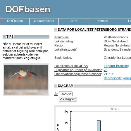
DOFbasen
Observationer
Lister
Kontakt
L
DATA FOR LOKALITET PETERSBORG STRANDE
TIPS
Kommune
:
Vesthimmerlands
Lokalafdeling
:
DOF Nordjylland
Når du indtaster et tal i feltet
Region
:
Region Nordjylland
antal
, skal det altid svare til
Lokalitetstype(r)
:
Strandeng/Strande
antallet af fugle og ikke antal par,
selvom adfærdskoden er
Beskrivelse
:
Området fra Løgstø
markeret som
Ynglefugle
.
Lokaliteten er del af IBA
:
Løgstør Bredning
Fuglearter og -racer på lokaliteten
:
78
Observationsdage/observationer
:
211/671
Bearbejdede ynglep
DIAGRAM
År
: