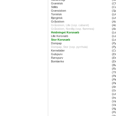
Grønirisk
(
Ch
Stillits
(
Ca
Grønsisken
(
Sp
Tornirisk
(
Li
Bjergirisk
(
Li
Gråsisken
(
Ac
Gråsisken, Lille (ssp. cabaret)
(
Ac
Gråsisken, Nordlig (ssp. flammea)
(
Ac
Hvidvinget Korsnæb
(
Lo
Lille Korsnæb
(
Lo
Stor Korsnæb
(
Lo
Dompap
(
Py
Dompap, Stor (ssp. pyrrhula)
(
Py
Kernebider
(
Co
Gulspurv
(
Em
Rørspurv
(
Em
Bomlærke
(
Em
(
Bu
(
Ra
(
Th
(
Pi
(
Pi
(
Pi
(
An
(
Go
(
Li
(
In
(
Va
(
Va
(
Ag
(
Po
(
Ar