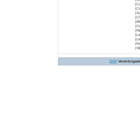
(
Ca
(
Ca
(
So
(
Ch
(
Mi
(
Ce
(
Pi
(
La
(
La
(
Na
(
Vi
DOF
Vesterbrogade 