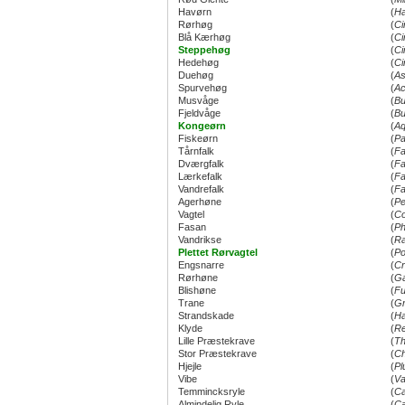
Havørn
(
Ha
Rørhøg
(
Ci
Blå Kærhøg
(
Ci
Steppehøg
(
Ci
Hedehøg
(
Ci
Duehøg
(
As
Spurvehøg
(
Ac
Musvåge
(
Bu
Fjeldvåge
(
Bu
Kongeørn
(
Aq
Fiskeørn
(
Pa
Tårnfalk
(
Fa
Dværgfalk
(
Fa
Lærkefalk
(
Fa
Vandrefalk
(
Fa
Agerhøne
(
Pe
Vagtel
(
Co
Fasan
(
Ph
Vandrikse
(
Ra
Plettet Rørvagtel
(
Po
Engsnarre
(
Cr
Rørhøne
(
Ga
Blishøne
(
Fu
Trane
(
Gr
Strandskade
(
Ha
Klyde
(
Re
Lille Præstekrave
(
Th
Stor Præstekrave
(
Ch
Hjejle
(
Pl
Vibe
(
Va
Temmincksryle
(
Ca
Almindelig Ryle
(
Ca