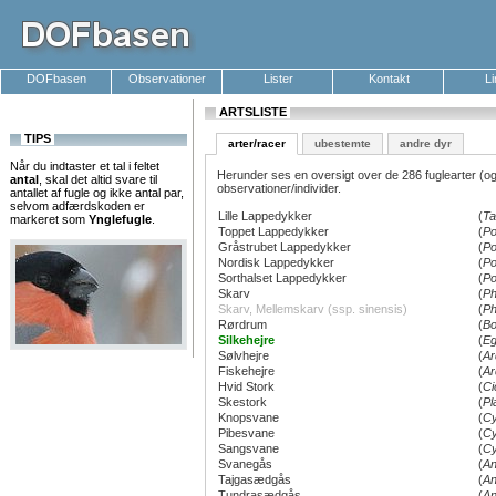
DOFbasen
Observationer
Lister
Kontakt
L
ARTSLISTE
TIPS
arter/racer
ubestemte
andre dyr
Når du indtaster et tal i feltet
Herunder ses en oversigt over de 286 fuglearter (og
antal
, skal det altid svare til
observationer/individer.
antallet af fugle og ikke antal par,
selvom adfærdskoden er
Lille Lappedykker
(
Ta
markeret som
Ynglefugle
.
Toppet Lappedykker
(
Po
Gråstrubet Lappedykker
(
Po
Nordisk Lappedykker
(
Po
Sorthalset Lappedykker
(
Po
Skarv
(
Ph
Skarv, Mellemskarv (ssp. sinensis)
(
Ph
Rørdrum
(
Bo
Silkehejre
(
Eg
Sølvhejre
(
Ar
Fiskehejre
(
Ar
Hvid Stork
(
Ci
Skestork
(
Pl
Knopsvane
(
Cy
Pibesvane
(
Cy
Sangsvane
(
Cy
Svanegås
(
An
Tajgasædgås
(
An
Tundrasædgås
(
An