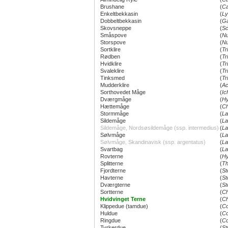
Brushane
(
Ca
Enkeltbekkasin
(
Ly
Dobbeltbekkasin
(
Ga
Skovsneppe
(
Sc
Småspove
(
Nu
Storspove
(
Nu
Sortklire
(
Tr
Rødben
(
Tr
Hvidklire
(
Tr
Svaleklire
(
Tr
Tinksmed
(
Tr
Mudderklire
(
Ac
Sorthovedet Måge
(
Ic
Dværgmåge
(
Hy
Hættemåge
(
Ch
Stormmåge
(
La
Sildemåge
(
La
Sildemåge, Nordsøsildemåge (ssp. intermedius)
(
La
Sølvmåge
(
La
Sølvmåge, Skandinavisk (ssp. argentatus)
(
La
Svartbag
(
La
Rovterne
(
Hy
Splitterne
(
Th
Fjordterne
(
St
Havterne
(
St
Dværgterne
(
St
Sortterne
(
Ch
Hvidvinget Terne
(
Ch
Klippedue (tamdue)
(
Co
Huldue
(
Co
Ringdue
(
Co
Tyrkerdue
(
St