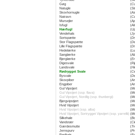
Gøg
(
Cu
Natugle
(
St
Skovhornugle
(
As
Natravn
(
Ca
Mursejler
(
Ap
Isfugl
(
Al
Hærfugl
(
Up
Vendehals
(
Jy
Sortspætte
(
Dr
Stor Flagspætte
(
De
Lille Flagspætte
(
Dr
Hedelærke
(
Lu
Sanglærke
(
Al
Bjerglærke
(
Er
Digesvale
(
Ri
Landsvale
(
Hi
Rødrygget Svale
(
Ce
Bysvale
(
De
Skovpiber
(
An
Engpiber
(
An
Gul Vipstjert
(
Mo
Gul Vipstjert (ssp. flava)
(
Mo
Gul Vipstjert, Nordlig (ssp. thunbergi)
(
Mo
Bjergvipstjert
(
Mo
Hvid Vipstjert
(
Mo
Hvid Vipstjert (ssp. alba)
(
Mo
Hvid Vipstjert, Sortrygget Vipstjert (ssp. yarrellii)
(
Mo
Silkehale
(
Bo
Vandstær
(
Ci
Gærdesmutte
(
Tr
Jernspurv
(
Pr
Rødhals
(
Er