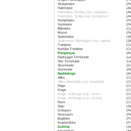
Skægmejse
(
Pa
Halemejse
(
Ae
Halemejse, Nordlig (ssp. caudatus)
(
Ae
Halemejse, Sydlig (ssp. europaeus)
(
Ae
Sumpmejse
(
Po
Sortmejse
(
Pe
Blåmejse
(
Cy
Musvit
(
Pa
Spætmejse
(
Si
Spætmejse, Mørkbuget (ssp. caesia)
(
Si
Træløber
(
Ce
Korttået Træløber
(
Ce
Pungmejse
(
Re
Rødrygget Tornskade
(
La
Stor Tornskade
(
La
Skovskade
(
Ga
Husskade
(
Pi
Nøddekrige
(
Nu
Allike
(
Co
Allike, Almindelig (ssp. monedula)
(
Co
Råge
(
Co
Krage
(
Co
Krage, Gråkrage (ssp. cornix)
(
Co
Krage, Sortkrage (ssp. corone)
(
Co
Ravn
(
Co
Stær
(
St
Gråspurv
(
Pa
Skovspurv
(
Pa
Bogfinke
(
Fr
Kvækerfinke
(
Fr
Gulirisk
(
Se
Kanariefugl
(
Se