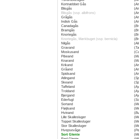
Kortnæbbet Gås
(
An
Blisgås
(
An
Blisgås (ssp. albifrons)
(
An
Grågås
(
An
Indisk Gås
(
An
Canadagås
(
Br
Bramgås
(
Br
Knortegås
(
Br
Knortegås, Mørkbuget (ssp. bernicla)
(
Br
Nilgås
(
Al
Gravand
(
Ta
Moskusand
(
Ca
Pibeand
(
Ma
Knarand
(
Ma
Krikand
(
An
Gråand
(
An
Spidsand
(
An
Atlingand
(
Sp
Skeand
(
Sp
Taffeland
(
Ay
Troldand
(
Ay
Bjergand
(
Ay
Ederfugl
(
So
Sortand
(
Me
Fløjlsand
(
Me
Hvinand
(
Bu
Lille Skallesluger
(
Me
Toppet Skallesluger
(
Me
Stor Skallesluger
(
Me
Hvepsevåge
(
Pe
Sort Glente
(
Mi
Rød Glente
(
Mi