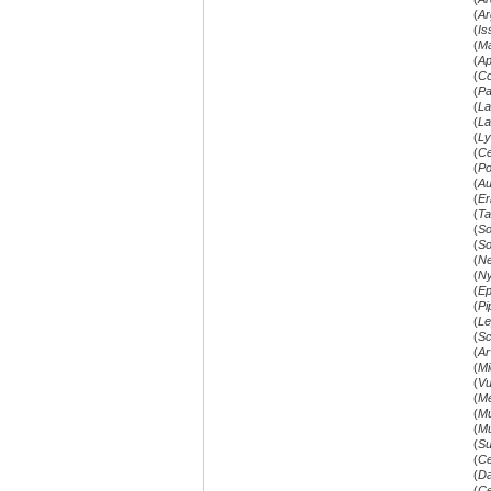
(
Ar
(
Is
(
Ma
(
Ap
(
Co
(
Pa
(
La
(
La
(
Ly
(
Ce
(
Po
(
Au
(
Er
(
Ta
(
So
(
So
(
Ne
(
Ny
(
Ep
(
Pi
(
Le
(
Sc
(
Ar
(
Mi
(
Vu
(
Me
(
Mu
(
Mu
(
Su
(
Ce
(
D
(
Ce