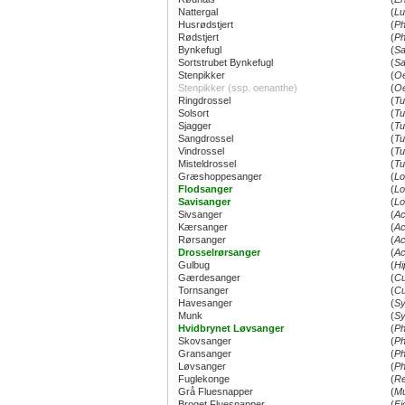
Nattergal
(
Lu
Husrødstjert
(
Ph
Rødstjert
(
Ph
Bynkefugl
(
Sa
Sortstrubet Bynkefugl
(
Sa
Stenpikker
(
Oe
Stenpikker (ssp. oenanthe)
(
Oe
Ringdrossel
(
Tu
Solsort
(
Tu
Sjagger
(
Tu
Sangdrossel
(
Tu
Vindrossel
(
Tu
Misteldrossel
(
Tu
Græshoppesanger
(
Lo
Flodsanger
(
Lo
Savisanger
(
Lo
Sivsanger
(
Ac
Kærsanger
(
Ac
Rørsanger
(
Ac
Drosselrørsanger
(
Ac
Gulbug
(
Hi
Gærdesanger
(
Cu
Tornsanger
(
Cu
Havesanger
(
Sy
Munk
(
Sy
Hvidbrynet Løvsanger
(
Ph
Skovsanger
(
Ph
Gransanger
(
Ph
Løvsanger
(
Ph
Fuglekonge
(
Re
Grå Fluesnapper
(
Mu
Broget Fluesnapper
(
Fi