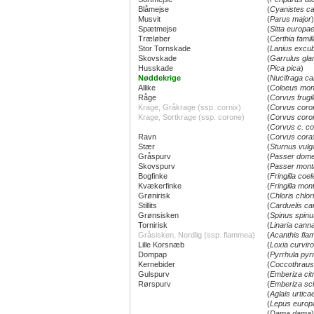
Blåmejse
(
Cyanistes c
Musvit
(
Parus major
)
Spætmejse
(
Sitta europa
Træløber
(
Certhia famili
Stor Tornskade
(
Lanius excub
Skovskade
(
Garrulus gla
Husskade
(
Pica pica
)
Nøddekrige
(
Nucifraga ca
Allike
(
Coloeus mon
Råge
(
Corvus frugi
Krage, Gråkrage (ssp. cornix)
(
Corvus coro
Krage, Sortkrage (ssp. corone)
(
Corvus coro
(
Corvus c. co
Ravn
(
Corvus cora
Stær
(
Sturnus vulg
Gråspurv
(
Passer dome
Skovspurv
(
Passer mon
Bogfinke
(
Fringilla coe
Kvækerfinke
(
Fringilla monti
Grønirisk
(
Chloris chlor
Stillits
(
Carduelis ca
Grønsisken
(
Spinus spinu
Tornirisk
(
Linaria cann
Gråsisken, Nordlig (ssp. flammea)
(
Acanthis fl
Lille Korsnæb
(
Loxia curviro
Dompap
(
Pyrrhula pyr
Kernebider
(
Coccothraus
Gulspurv
(
Emberiza citr
Rørspurv
(
Emberiza sc
(
Aglais urtica
(
Lepus europ
(
Dama dama
)