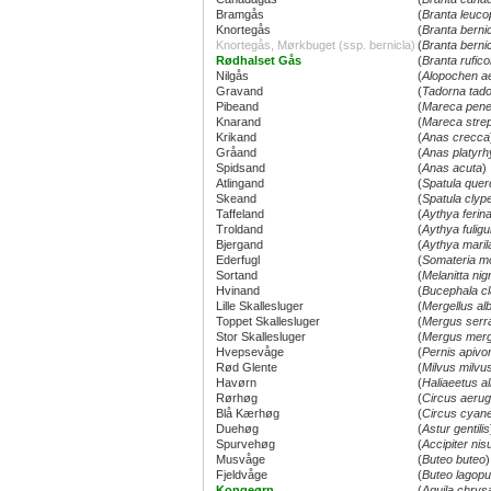
Bramgås
(
Branta leuco
Knortegås
(
Branta berni
Knortegås, Mørkbuget (ssp. bernicla)
(
Branta bernic
Rødhalset Gås
(
Branta ruficol
Nilgås
(
Alopochen a
Gravand
(
Tadorna tad
Pibeand
(
Mareca pene
Knarand
(
Mareca stre
Krikand
(
Anas crecca
Gråand
(
Anas platyr
Spidsand
(
Anas acuta
)
Atlingand
(
Spatula quer
Skeand
(
Spatula clyp
Taffeland
(
Aythya ferin
Troldand
(
Aythya fuligu
Bjergand
(
Aythya maril
Ederfugl
(
Somateria mo
Sortand
(
Melanitta nig
Hvinand
(
Bucephala cl
Lille Skallesluger
(
Mergellus alb
Toppet Skallesluger
(
Mergus serr
Stor Skallesluger
(
Mergus mer
Hvepsevåge
(
Pernis apivo
Rød Glente
(
Milvus milvu
Havørn
(
Haliaeetus alb
Rørhøg
(
Circus aeru
Blå Kærhøg
(
Circus cyan
Duehøg
(
Astur gentilis
Spurvehøg
(
Accipiter nis
Musvåge
(
Buteo buteo
)
Fjeldvåge
(
Buteo lagop
Kongeørn
(
Aquila chrys