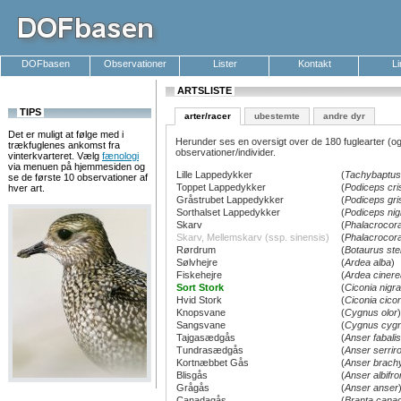
DOFbasen
Observationer
Lister
Kontakt
L
ARTSLISTE
TIPS
arter/racer
ubestemte
andre dyr
Det er muligt at følge med i
Herunder ses en oversigt over de 180 fuglearter (og
trækfuglenes ankomst fra
observationer/individer.
vinterkvarteret. Vælg
fænologi
via menuen på hjemmesiden og
Lille Lappedykker
(
Tachybaptus r
se de første 10 observationer af
Toppet Lappedykker
(
Podiceps cri
hver art.
Gråstrubet Lappedykker
(
Podiceps gr
Sorthalset Lappedykker
(
Podiceps nigr
Skarv
(
Phalacrocor
Skarv, Mellemskarv (ssp. sinensis)
(
Phalacrocora
Rørdrum
(
Botaurus stel
Sølvhejre
(
Ardea alba
)
Fiskehejre
(
Ardea cinere
Sort Stork
(
Ciconia nigra
Hvid Stork
(
Ciconia cico
Knopsvane
(
Cygnus olor
)
Sangsvane
(
Cygnus cyg
Tajgasædgås
(
Anser fabalis
Tundrasædgås
(
Anser serriro
Kortnæbbet Gås
(
Anser brach
Blisgås
(
Anser albifr
Grågås
(
Anser anser
Canadagås
(
Branta cana