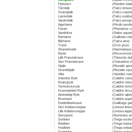
Fiskeørn
(
Pandion hali
Tårnfalk
(
Falco tinnun
Dværgfalk
(
Falco columb
Lærkefalk
(
Falco subbu
Vandrefalk
(
Falco peregr
Agerhøne
(
Perdix perdi
Fasan
(
Phasianus c
Vandrikse
(
Rallus aquat
Rørhøne
(
Gallinula chl
Blishøne
(
Fulica atra
)
Trane
(
Grus grus
)
Strandskade
(
Haematopus 
Klyde
(
Recurvirostr
Lille Præstekrave
(
Thinornis du
Stor Præstekrave
(
Charadrius hi
Hjejle
(
Pluvialis apri
Strandhjejle
(
Pluvialis squ
Vibe
(
Vanellus van
Islandsk Ryle
(
Calidris can
Dværgryle
(
Calidris minu
Temmincksryle
(
Calidris temm
Krumnæbbet Ryle
(
Calidris ferr
Almindelig Ryle
(
Calidris alpin
Brushane
(
Calidris pug
Dobbeltbekkasin
(
Gallinago gal
Stor Kobbersneppe
(
Limosa limo
Lille Kobbersneppe
(
Limosa lappo
Storspove
(
Numenius ar
Sortklire
(
Tringa eryth
Rødben
(
Tringa totan
Hvidklire
(
Tringa nebula
Svaleklire
(
Tringa ochr