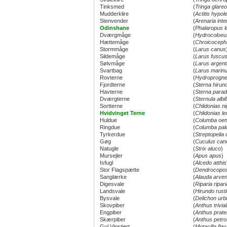
Tinksmed
(
Tringa glareo
Mudderklire
(
Actitis hypo
Stenvender
(
Arenaria inte
Odinshane
(
Phalaropus l
Dværgmåge
(
Hydrocoloeu
Hættemåge
(
Chroicocepha
Stormmåge
(
Larus canus
Sildemåge
(
Larus fuscu
Sølvmåge
(
Larus argent
Svartbag
(
Larus marin
Rovterne
(
Hydroprogne
Fjordterne
(
Sterna hirun
Havterne
(
Sterna parad
Dværgterne
(
Sternula albi
Sortterne
(
Chlidonias ni
Hvidvinget Terne
(
Chlidonias l
Huldue
(
Columba oe
Ringdue
(
Columba pa
Tyrkerdue
(
Streptopelia
Gøg
(
Cuculus can
Natugle
(
Strix aluco
)
Mursejler
(
Apus apus
)
Isfugl
(
Alcedo atthis
Stor Flagspætte
(
Dendrocopos
Sanglærke
(
Alauda arven
Digesvale
(
Riparia ripari
Landsvale
(
Hirundo rust
Bysvale
(
Delichon urb
Skovpiber
(
Anthus trivial
Engpiber
(
Anthus prate
Skærpiber
(
Anthus petr
Gul Vipstjert
(
Motacilla fla