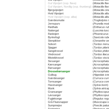
Gul Vipstjert (ssp. flava)
(
Motacilla flav
Gul Vipstjert, Nordlig (ssp. thunbergi)
(
Motacilla fla
Bjergvipstjert
(
Motacilla cin
Hvid Vipstjert
(
Motacilla alb
Hvid Vipstjert (ssp. alba)
(
Motacilla alb
Gærdesmutte
(
Troglodytes 
Jernspurv
(
Prunella mod
Rødhals
(
Erithacus ru
Nattergal
(
Luscinia lusc
Rødstjert
(
Phoenicurus
Bynkefugl
(
Saxicola rub
Stenpikker
(
Oenanthe oe
Solsort
(
Turdus meru
Sjagger
(
Turdus pilari
Sangdrossel
(
Turdus philo
Vindrossel
(
Turdus iliacu
Misteldrossel
(
Turdus visci
Sivsanger
(
Acrocephalu
Kærsanger
(
Acrocephalus
Rørsanger
(
Acrocephalu
Drosselrørsanger
(
Acrocephalu
Gulbug
(
Hippolais ict
Gærdesanger
(
Curruca cur
Tornsanger
(
Curruca co
Havesanger
(
Sylvia borin
)
Munk
(
Sylvia atricap
Gransanger
(
Phylloscopus
Løvsanger
(
Phylloscopus
Fuglekonge
(
Regulus reg
Grå Fluesnapper
(
Muscicapa st
Sumpmejse
(
Poecile palus
Sortmejse
(
Periparus at