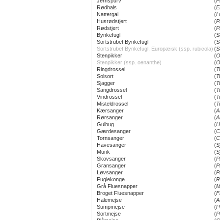
Jernspurv
(
P
Rødhals
(
E
Nattergal
(
L
Husrødstjert
(
P
Rødstjert
(
P
Bynkefugl
(
S
Sortstrubet Bynkefugl
(
S
Sortstrubet Bynkefugl, Europæisk (ssp. rubicola)
(
S
Stenpikker
(
O
Stenpikker (ssp. oenanthe)
(
O
Ringdrossel
(
T
Solsort
(
T
Sjagger
(
T
Sangdrossel
(
T
Vindrossel
(
T
Misteldrossel
(
T
Kærsanger
(
A
Rørsanger
(
A
Gulbug
(
H
Gærdesanger
(
C
Tornsanger
(
C
Havesanger
(
S
Munk
(
S
Skovsanger
(
P
Gransanger
(
P
Løvsanger
(
P
Fuglekonge
(
R
Grå Fluesnapper
(
M
Broget Fluesnapper
(
F
Halemejse
(
A
Sumpmejse
(
P
Sortmejse
(
P