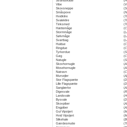
Strandskade
(
H
Vibe
(
V
Skovsneppe
(
S
Småspove
(
N
Hvidklire
(
T
Svaleklire
(
T
Tinksmed
(
T
Hættemåge
(
C
Stormmåge
(
L
Sølvmåge
(
L
Svartbag
(
L
Huldue
(
C
Ringdue
(
C
Tyrkerdue
(
S
Gøg
(
C
Natugle
(
S
Skovhornugle
(
A
Mosehornugle
(
A
Natravn
(
C
Mursejler
(
A
Stor Flagspætte
(
D
Lille Flagspætte
(
D
Sanglærke
(
A
Digesvale
(
R
Landsvale
(
H
Bysvale
(
D
Skovpiber
(
A
Engpiber
(
A
Gul Vipstjert
(
M
Hvid Vipstjert
(
M
Silkehale
(
B
Gærdesmutte
(
T