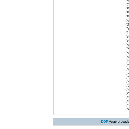
(
R
(
O
(
P
(
P
(
P
(
A
(
G
(
N
(
I
(
V
(
V
(
A
(
P
(
A
(
A
(
I
(
M
(
A
(
C
(
P
(
L
(
L
(
L
(
V
(
M
(
M
(
C
(
N
DOF
Vesterbrogade 