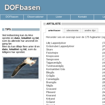
DOFbasen
Observationer
Lister
Kontakt
L
ARTSLISTE
TIPS
arter/racer
ubestemte
andre dyr
Ved indtastning kan du ikke
Herunder ses en oversigt over de 175 fuglearter (og
oprette en
dato
,
lokalitet
og
tid
,
som du allerede har anvendt én
Lille Lappedykker
(
T
gang før.
Gråstrubet Lappedykker
(
P
Men du kan tilføje flere arter til en
dato
,
lokalitet
og
tid
, som du
Skarv
(
P
tidligere har oprettet.
Fiskehejre
(
A
Knopsvane
(
C
Sangsvane
(
C
Tajgasædgås
(
A
Tundrasædgås
(
A
Kortnæbbet Gås
(
A
Blisgås
(
A
Grågås
(
A
Canadagås
(
B
Bramgås
(
B
Nilgås
(
A
Gravand
(
T
Pibeand
(
M
Knarand
(
M
Krikand
(
A
Gråand
(
A