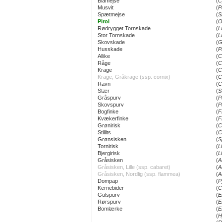
Blåmejse
(
C
Musvit
(
P
Spætmejse
(
S
Pirol
(
O
Rødrygget Tornskade
(
L
Stor Tornskade
(
L
Skovskade
(
G
Husskade
(
P
Allike
(
C
Råge
(
C
Krage
(
C
Krage, Gråkrage (ssp. cornix)
(
C
Ravn
(
C
Stær
(
S
Gråspurv
(
P
Skovspurv
(
P
Bogfinke
(
F
Kvækerfinke
(
F
Grønirisk
(
C
Stillits
(
C
Grønsisken
(
S
Tornirisk
(
L
Bjergirisk
(
L
Gråsisken
(
A
Gråsisken, Lille (ssp. cabaret)
(
A
Gråsisken, Nordlig (ssp. flammea)
(
A
Dompap
(
P
Kernebider
(
C
Gulspurv
(
E
Rørspurv
(
E
Bomlærke
(
E
(
H