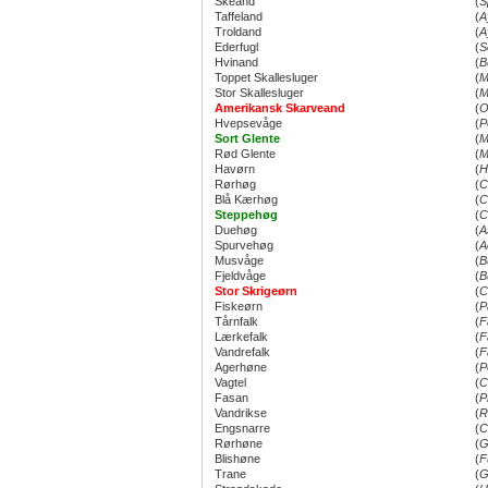
Skeand
(
S
Taffeland
(
A
Troldand
(
A
Ederfugl
(
S
Hvinand
(
B
Toppet Skallesluger
(
M
Stor Skallesluger
(
M
Amerikansk Skarveand
(
O
Hvepsevåge
(
P
Sort Glente
(
M
Rød Glente
(
M
Havørn
(
H
Rørhøg
(
C
Blå Kærhøg
(
C
Steppehøg
(
C
Duehøg
(
A
Spurvehøg
(
A
Musvåge
(
B
Fjeldvåge
(
B
Stor Skrigeørn
(
C
Fiskeørn
(
P
Tårnfalk
(
F
Lærkefalk
(
F
Vandrefalk
(
F
Agerhøne
(
P
Vagtel
(
C
Fasan
(
P
Vandrikse
(
R
Engsnarre
(
C
Rørhøne
(
G
Blishøne
(
F
Trane
(
G