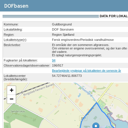
DATA FOR LOKAL
Kommune
:
Guldborgsund
Lokalafdeling
:
DOF Storstrøm
Region
:
Region Sjælland
Lokalitetstype(r)
:
Fersk eng/overdrev/Periodisk vandhul/mose
Beskrivelse
:
Et område der om sommeren afgræsses.
Om vinteren er engene oversvømmet, og der kan ofte ra
del vadere.
Et oplagt naturgenopretningsprojekt.
Fuglearter på lokaliteten
:
94
Observationsdage/observationer
:
196/917
Bearbejdede ynglepar på lokaliteten de seneste år
Lokalitetscenter
54.727464
/
11.806773
(bredde/længde)
:
+
−